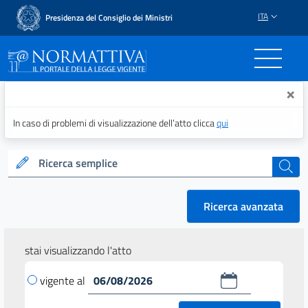
ITA
Presidenza del Consiglio dei Ministri
Normattiva - Il portale del
×
In caso di problemi di visualizzazione dell’atto clicca
qui
Ricerca semplice
cerca
Ricerca avanzata
stai visualizzando l'atto
vigente al