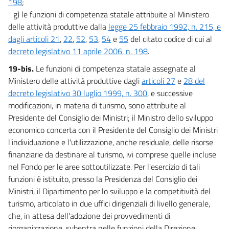
198
;
g) le funzioni di competenza statale attribuite al Ministero
delle attività produttive dalla
legge 25 febbraio 1992, n. 215, e
dagli articoli 21
,
22
,
52
,
53
,
54
e
55
del citato codice di cui al
decreto legislativo 11 aprile 2006, n. 198
.
19-bis.
Le funzioni di competenza statale assegnate al
Ministero delle attività produttive dagli
articoli 27
e
28 del
decreto legislativo 30 luglio 1999, n. 300
, e successive
modificazioni, in materia di turismo, sono attribuite al
Presidente del Consiglio dei Ministri; il Ministro dello sviluppo
economico concerta con il Presidente del Consiglio dei Ministri
l'individuazione e l'utilizzazione, anche residuale, delle risorse
finanziarie da destinare al turismo, ivi comprese quelle incluse
nel Fondo per le aree sottoutilizzate. Per l'esercizio di tali
funzioni è istituito, presso la Presidenza del Consiglio dei
Ministri, il Dipartimento per lo sviluppo e la competitività del
turismo, articolato in due uffici dirigenziali di livello generale,
che, in attesa dell'adozione dei provvedimenti di
riorganizzazione, subentra nelle funzioni della Direzione