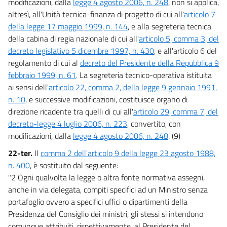
modificazioni, dalla
legge 4 agosto 2006, n. 248
, non si applica,
altresì, all'Unità tecnica-finanza di progetto di cui all'
articolo 7
della legge 17 maggio 1999, n. 144
, e alla segreteria tecnica
della cabina di regia nazionale di cui all'
articolo 5, comma 3, del
decreto legislativo 5 dicembre 1997, n. 430
, e all'articolo 6 del
regolamento di cui al
decreto del Presidente della Repubblica 9
febbraio 1999, n. 61
. La segreteria tecnico-operativa istituita
ai sensi dell'
articolo 22, comma 2, della legge 9 gennaio 1991,
n. 10
, e successive modificazioni, costituisce organo di
direzione ricadente tra quelli di cui all'
articolo 29, comma 7, del
decreto-legge 4 luglio 2006, n. 223
, convertito, con
modificazioni, dalla
legge 4 agosto 2006, n. 248
. (9)
22-ter.
Il
comma 2 dell'articolo 9 della legge 23 agosto 1988,
n. 400
, è sostituito dal seguente:
"2 Ogni qualvolta la legge o altra fonte normativa assegni,
anche in via delegata, compiti specifici ad un Ministro senza
portafoglio ovvero a specifici uffici o dipartimenti della
Presidenza del Consiglio dei ministri, gli stessi si intendono
comunque attribuiti, rispettivamente, al Presidente del