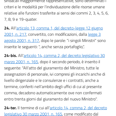
sindacali maggiormente rappresentative, sono determinati i
criteri e le modalità per l'individuazione delle risorse umane
relative alle funzioni trasferite ai sensi dei commi 2, 3, 4, 5, 6,
7, 8, 9 e 19-quater.
24.
All'
articolo 13, comma 1, del decreto-legge 12 giugno
2001, n. 217
, convertito, con modificazioni, dalla
legge 3
agosto 2001, n. 317
, dopo le parole: "i singoli Ministri" sono
inserite le seguenti: ", anche senza portafoglio,".
24-bis.
All'
articolo 14, comma 2, del decreto legislativo 30
marzo 2001, n. 165
, dopo il secondo periodo, è inserito il
seguente: "All'atto del giuramento del Ministro, tutte le
assegnazioni di personale, ivi compresi gli incarichi anche di
livello dirigenziale e le consulenze e i contratti, anche a
termine, conferiti nell'ambito degli uffici di cui al presente
comma, decadono automaticamente ove non confermati
entro trenta giorni dal giuramento del nuovo Ministro".
24-ter.
Il termine di cui all'
articolo 14, comma 2, del decreto
legislativo 30 marzo 2001, n. 165
, come modificato dal