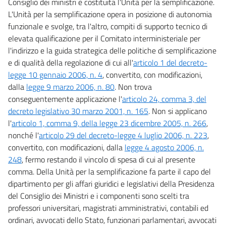
Consiglio dei ministri è costituita l'Unità per la semplificazione.
L'Unità per la semplificazione opera in posizione di autonomia
funzionale e svolge, tra l'altro, compiti di supporto tecnico di
elevata qualificazione per il Comitato interministeriale per
l'indirizzo e la guida strategica delle politiche di semplificazione
e di qualità della regolazione di cui all'
articolo 1 del decreto-
legge 10 gennaio 2006, n. 4
, convertito, con modificazioni,
dalla
legge 9 marzo 2006, n. 80
. Non trova
conseguentemente applicazione l'
articolo 24, comma 3, del
decreto legislativo 30 marzo 2001, n. 165
. Non si applicano
l'
articolo 1, comma 9, della legge 23 dicembre 2005, n. 266
,
nonché l'
articolo 29 del decreto-legge 4 luglio 2006, n. 223
,
convertito, con modificazioni, dalla
legge 4 agosto 2006, n.
248
, fermo restando il vincolo di spesa di cui al presente
comma. Della Unità per la semplificazione fa parte il capo del
dipartimento per gli affari giuridici e legislativi della Presidenza
del Consiglio dei Ministri e i componenti sono scelti tra
professori universitari, magistrati amministrativi, contabili ed
ordinari, avvocati dello Stato, funzionari parlamentari, avvocati