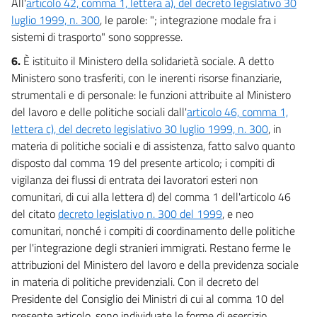
All'
articolo 42, comma 1, lettera a), del decreto legislativo 30
luglio 1999, n. 300
, le parole: "; integrazione modale fra i
sistemi di trasporto" sono soppresse.
6.
È istituito il Ministero della solidarietà sociale. A detto
Ministero sono trasferiti, con le inerenti risorse finanziarie,
strumentali e di personale: le funzioni attribuite al Ministero
del lavoro e delle politiche sociali dall'
articolo 46, comma 1,
lettera c), del decreto legislativo 30 luglio 1999, n. 300
, in
materia di politiche sociali e di assistenza, fatto salvo quanto
disposto dal comma 19 del presente articolo; i compiti di
vigilanza dei flussi di entrata dei lavoratori esteri non
comunitari, di cui alla lettera d) del comma 1 dell'articolo 46
del citato
decreto legislativo n. 300 del 1999
, e neo
comunitari, nonché i compiti di coordinamento delle politiche
per l'integrazione degli stranieri immigrati. Restano ferme le
attribuzioni del Ministero del lavoro e della previdenza sociale
in materia di politiche previdenziali. Con il decreto del
Presidente del Consiglio dei Ministri di cui al comma 10 del
presente articolo, sono individuate le forme di esercizio