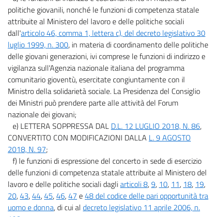
politiche giovanili, nonché le funzioni di competenza statale
attribuite al Ministero del lavoro e delle politiche sociali
dall'
articolo 46, comma 1, lettera c), del decreto legislativo 30
luglio 1999, n. 300
, in materia di coordinamento delle politiche
delle giovani generazioni, ivi comprese le funzioni di indirizzo e
vigilanza sull'Agenzia nazionale italiana del programma
comunitario gioventù, esercitate congiuntamente con il
Ministro della solidarietà sociale. La Presidenza del Consiglio
dei Ministri può prendere parte alle attività del Forum
nazionale dei giovani;
e) LETTERA SOPPRESSA DAL
D.L. 12 LUGLIO 2018, N. 86
,
CONVERTITO CON MODIFICAZIONI DALLA
L. 9 AGOSTO
2018, N. 97
;
f) le funzioni di espressione del concerto in sede di esercizio
delle funzioni di competenza statale attribuite al Ministero del
lavoro e delle politiche sociali dagli
articoli 8
,
9
,
10
,
11
,
18
,
19
,
20
,
43
,
44
,
45
,
46
,
47
e
48 del codice delle pari opportunità tra
uomo e donna
, di cui al
decreto legislativo 11 aprile 2006, n.