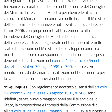
del regolamento previsto dal comma 23, l'esercizio delle
funzioni è assicurato con decreto del Presidente del Consiglio
dei Ministri, d'intesa con il Ministro per i beni e le attività
culturali e il Ministro dell'economia e delle finanze. Il Ministro
dell'economia e delle finanze è autorizzato a provvedere, per
l'anno 2006, con propri decreti, al trasferimento alla
Presidenza del Consiglio dei Ministri delle risorse finanziarie
della soppressa Direzione generale del turismo iscritte nello
stato di previsione del Ministero dello sviluppo economico
nonché delle risorse corrispondenti alla riduzione della spesa
derivante dall'attuazione del
comma 1 dell'articolo 54 del
decreto legislativo 30 luglio 1999, n. 300
, e successive
modificazioni, da destinare all'istituzione del Dipartimento per
lo sviluppo e la competitività del turismo.
19-quinquies.
Con regolamento adottato ai sensi dell'
articolo
17, comma 2, della legge 23 agosto 1988, n. 400
, sono
ridefiniti, senza nuovi o maggiori oneri per il bilancio dello
Stato, la composizione e i compiti della Commissione di cui
all'
articolo 38 della legge 4 maggio 1983, n. 184
, e successive