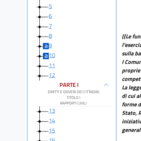
5
6
7
8
((Le fu
l'eserci
9
sulla ba
10
I Comun
11
proprie 
12
compet
PARTE I
La legg
DIRITTI E DOVERI DEI CITTADINI
di cui a
TITOLO I
RAPPORTI CIVILI
forme d
13
Stato, 
14
iniziati
generale
15
16