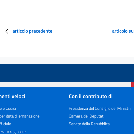
articolo precedente
articolo s
enti veloci
Con il contributo di
e e Codici
Presidenza del Consiglio dei Ministri
 per data di emanazione
Camera dei Deputati
ficiale
Senato della Repubblica
erato regionale