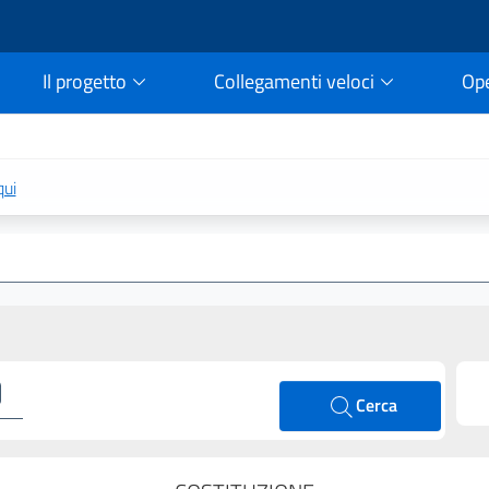
Il progetto
Collegamenti veloci
Op
rtale della legge vigent
qui
Cerca