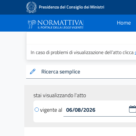
Presidenza del Consiglio dei Ministri
Home
current
Normattiva - Il po
In caso di problemi di visualizzazione dell’atto clicca
Ricerca semplice
stai visualizzando l'atto
vigente al