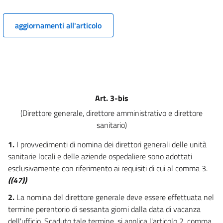
6
aggiornamenti all'articolo
6 bis
6 ter
7
7 bis
7 ter
Art. 3-bis
7 quater
(Direttore generale, direttore amministrativo e direttore
7 quinquies
sanitario)
7 sexies
1.
I provvedimenti di nomina dei direttori generali delle unità
7 septies
sanitarie locali e delle aziende ospedaliere sono adottati
7 octies
esclusivamente con riferimento ai requisiti di cui al comma 3.
((47))
TITOLO II
PRESTAZIONI
2.
La nomina del direttore generale deve essere effettuata nel
8
termine perentorio di sessanta giorni dalla data di vacanza
8 bis
dell'ufficio. Scaduto tale termine, si applica l'articolo 2, comma