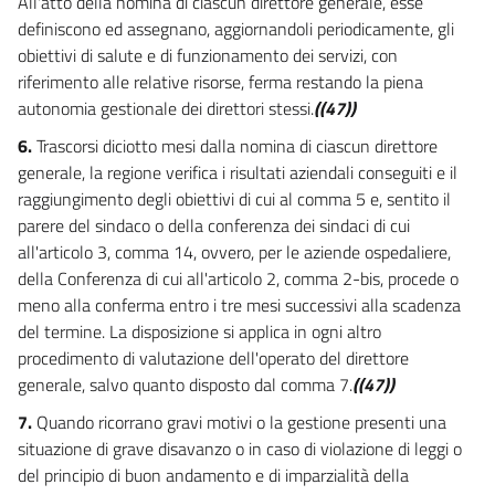
All'atto della nomina di ciascun direttore generale, esse
19
definiscono ed assegnano, aggiornandoli periodicamente, gli
obiettivi di salute e di funzionamento dei servizi, con
19 bis
riferimento alle relative risorse, ferma restando la piena
19 ter
autonomia gestionale dei direttori stessi.
((47))
19 quater
6.
Trascorsi diciotto mesi dalla nomina di ciascun direttore
19 quinquies
generale, la regione verifica i risultati aziendali conseguiti e il
raggiungimento degli obiettivi di cui al comma 5 e, sentito il
19 sexies
parere del sindaco o della conferenza dei sindaci di cui
20
all'articolo 3, comma 14, ovvero, per le aziende ospedaliere,
della Conferenza di cui all'articolo 2, comma 2-bis, procede o
meno alla conferma entro i tre mesi successivi alla scadenza
del termine. La disposizione si applica in ogni altro
procedimento di valutazione dell'operato del direttore
generale, salvo quanto disposto dal comma 7.
((47))
7.
Quando ricorrano gravi motivi o la gestione presenti una
situazione di grave disavanzo o in caso di violazione di leggi o
del principio di buon andamento e di imparzialità della