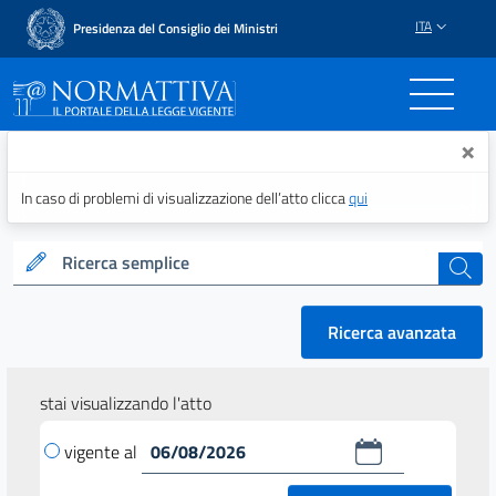
ITA
Presidenza del Consiglio dei Ministri
Normattiva - Il portale del
×
In caso di problemi di visualizzazione dell’atto clicca
qui
Ricerca semplice
cerca
Ricerca avanzata
stai visualizzando l'atto
vigente al