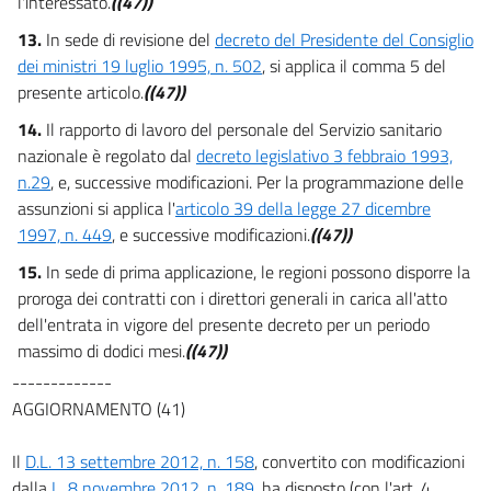
l'interessato.
((47))
13.
In sede di revisione del
decreto del Presidente del Consiglio
dei ministri 19 luglio 1995, n. 502
, si applica il comma 5 del
presente articolo.
((47))
14.
Il rapporto di lavoro del personale del Servizio sanitario
nazionale è regolato dal
decreto legislativo 3 febbraio 1993,
n.29
, e, successive modificazioni. Per la programmazione delle
assunzioni si applica l'
articolo 39 della legge 27 dicembre
1997, n. 449
, e successive modificazioni.
((47))
15.
In sede di prima applicazione, le regioni possono disporre la
proroga dei contratti con i direttori generali in carica all'atto
dell'entrata in vigore del presente decreto per un periodo
massimo di dodici mesi.
((47))
-------------
AGGIORNAMENTO (41)
Il
D.L. 13 settembre 2012, n. 158
, convertito con modificazioni
dalla
L. 8 novembre 2012, n. 189
, ha disposto (con l'art. 4,