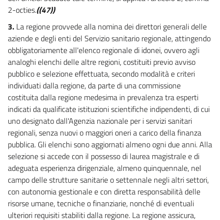
2-octies.
((47))
8 ter
3.
La regione provvede alla nomina dei direttori generali delle
8 quater
aziende e degli enti del Servizio sanitario regionale, attingendo
8 quinquies
obbligatoriamente all'elenco regionale di idonei, ovvero agli
8 sexies
analoghi elenchi delle altre regioni, costituiti previo avviso
8 septies
pubblico e selezione effettuata, secondo modalità e criteri
individuati dalla regione, da parte di una commissione
8 octies
costituita dalla regione medesima in prevalenza tra esperti
9
indicati da qualificate istituzioni scientifiche indipendenti, di cui
9 bis
uno designato dall'Agenzia nazionale per i servizi sanitari
regionali, senza nuovi o maggiori oneri a carico della finanza
10
pubblica. Gli elenchi sono aggiornati almeno ogni due anni. Alla
TITOLO III
selezione si accede con il possesso di laurea magistrale e di
FINANZIAMENTO
adeguata esperienza dirigenziale, almeno quinquennale, nel
11
campo delle strutture sanitarie o settennale negli altri settori,
12
con autonomia gestionale e con diretta responsabilità delle
12 bis
risorse umane, tecniche o finanziarie, nonché di eventuali
ulteriori requisiti stabiliti dalla regione. La regione assicura,
13