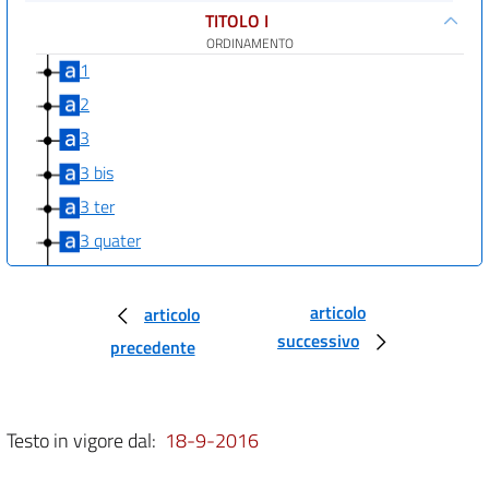
TITOLO I
ORDINAMENTO
1
2
3
3 bis
3 ter
3 quater
3 quinquies
3 sexies
articolo
articolo
successivo
3 septies
precedente
3 octies
4
Testo in vigore dal:
18-9-2016
5
5 bis