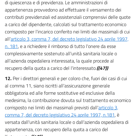
di quiescenza e di previdenza. Le amministrazioni di
appartenenza provvedono ad effettuare il versamento dei
contributi previdenziali ed assistenziali comprensivi delle quote
a carico del dipendente, calcolati sul trattamento economico
corrisposto per l'incarico conferito nei limiti dei massimali di cui
all'
articolo 3, comma 7, del decreto legislativo 24 aprile 1997,
n. 181
, e a richiedere il rimborso di tutto l'onere da esse
complessivamente sostenuto all'unità sanitaria locale o
all'azienda ospedaliera interessata, la quale procede al
recupero della quota a carico del l'interessato.
((47))
12.
Per i direttori generali e per coloro che, fuori dei casi di cui
al comma 11, siano iscritti all'assicurazione generale
obbligatoria ed alle forme sostitutive ed esclusive della
medesima, la contribuzione dovuta sul trattamento economico
corrisposto nei limiti dei massimali previsti dall'
articolo 3,
comma 7, del decreto legislativo 24 aprile 1997, n.181
, è
versata dall'unità sanitaria locale o dall'azienda ospedaliera di
appartenenza, con recupero della quota a carico del