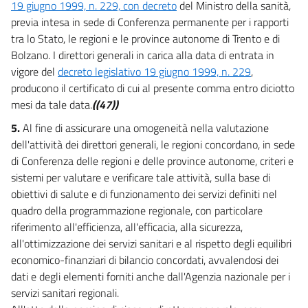
19 giugno 1999, n. 229, con decreto
del Ministro della sanità,
15 undecies
previa intesa in sede di Conferenza permanente per i rapporti
15 duodecies
tra lo Stato, le regioni e le province autonome di Trento e di
Bolzano. I direttori generali in carica alla data di entrata in
15 terdecies
vigore del
decreto legislativo 19 giugno 1999, n. 229
,
15 quaterdecies
producono il certificato di cui al presente comma entro diciotto
16
mesi da tale data.
((47))
16 bis
5.
Al fine di assicurare una omogeneità nella valutazione
dell'attività dei direttori generali, le regioni concordano, in sede
16 ter
di Conferenza delle regioni e delle province autonome, criteri e
16 quater
sistemi per valutare e verificare tale attività, sulla base di
16 quinquies
obiettivi di salute e di funzionamento dei servizi definiti nel
16 sexies
quadro della programmazione regionale, con particolare
riferimento all'efficienza, all'efficacia, alla sicurezza,
17
all'ottimizzazione dei servizi sanitari e al rispetto degli equilibri
17 bis
economico-finanziari di bilancio concordati, avvalendosi dei
TITOLO VI
dati e degli elementi forniti anche dall'Agenzia nazionale per i
NORME FINALI E TRANSITORIE
servizi sanitari regionali.
18