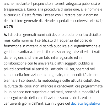
anche mediante il proprio sito internet, adeguata pubblicità e
TITOLO IV
trasparenza ai bandi, alla procedura di selezione, alle nomine e
PARTECIPAZIONE E TUTELA DEI DIRITTI
ai curricula. Resta ferma l'intesa con il rettore per la nomina
DEI CITTADINI
14
del direttore generale di aziende ospedaliero-universitarie. (41)
((47))
TITOLO V
PERSONALE
4.
I direttori generali nominati devono produrre, entro diciotto
15
mesi dalla nomina, il certificato di frequenza del corso di
15 bis
formazione in materia di sanità pubblica e di organizzazione e
gestione sanitaria. I predetti corsi sono organizzati ed attivati
15 ter
dalle regioni, anche in ambito interregionale ed in
15 quater
collaborazione con le università o altri soggetti pubblici o
15 quinquies
privati accreditati ai sensi dell'articolo 16-ter, operanti nel
campo della formazione manageriale, con periodicità almeno
15 sexies
biennale. I contenuti, la metodologia delle attività didattiche,
15 septies
la durata dei corsi, non inferiore a centoventi ore programmate
15 octies
in un periodo non superiore a sei mesi, nonché le modalità di
conseguimento della certificazione, sono stabiliti, entro
15 novies
centoventi giorni dall'entrata in vigore del
decreto legislativo
15 decies