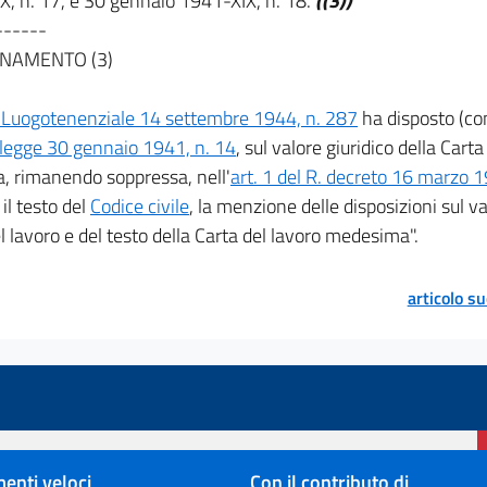
X, n. 17, e 30 gennaio 1941-XIX, n. 18.
((3))
------
NAMENTO (3)
 Luogotenenziale 14 settembre 1944, n. 287
ha disposto (con
legge 30 gennaio 1941, n. 14
, sul valore giuridico della Cart
, rimanendo soppressa, nell'
art. 1 del R. decreto 16 marzo 
il testo del
Codice civile
, la menzione delle disposizioni sul va
l lavoro e del testo della Carta del lavoro medesima".
articolo s
enti veloci
Con il contributo di