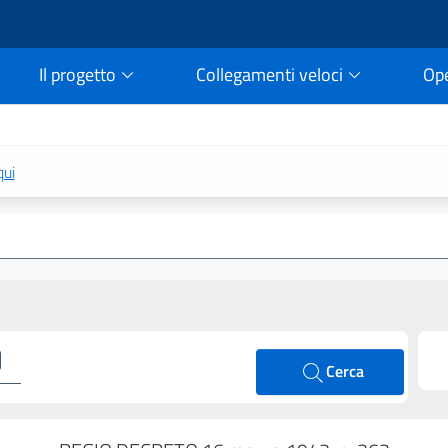
Il progetto
Collegamenti veloci
Op
rtale della legge vigent
qui
Cerca