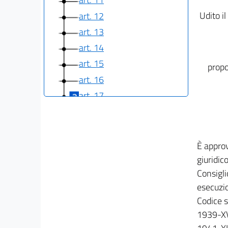
Udito il
art. 12
art. 13
art. 14
art. 15
propo
art. 16
art. 17
art. 18
art. 19
art. 20
È approv
art. 21
giuridic
Consigli
art. 22
esecuzio
art. 23
Codice s
art. 24
1939-XV
art. 25