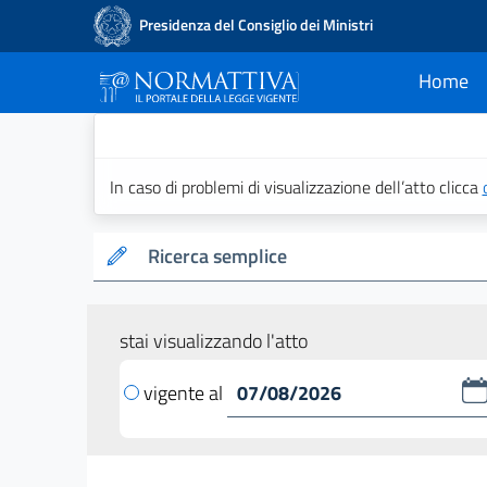
Presidenza del Consiglio dei Ministri
Home
current
Normattiva - Il po
In caso di problemi di visualizzazione dell’atto clicca
Ricerca semplice
stai visualizzando l'atto
vigente al