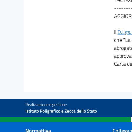
1941-XI
art. 26
-------
art. 27
AGGIOR
art. 28
Il
D.Lgs.
art. 29
che "La
art. 30
abrogata
art. 31
approva 
Carta de
CODICE CIVILE
LIBRO PRIMO
DELLE PERSONE E DELLA FAMIGLIA
TITOLO I
DELLE PERSONE FISICHE
art. 1
Realizzazione e gestione
art. 2
Istituto Poligrafico e Zecca dello Stato
art. 3
art. 4
Normattiva
Collegam