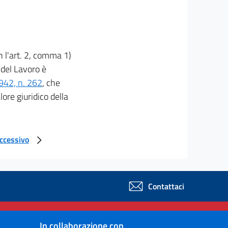
 l'art. 2, comma 1)
a del Lavoro è
1942, n. 262
, che
lore giuridico della
uccessivo
Contattaci
In collaborazione con