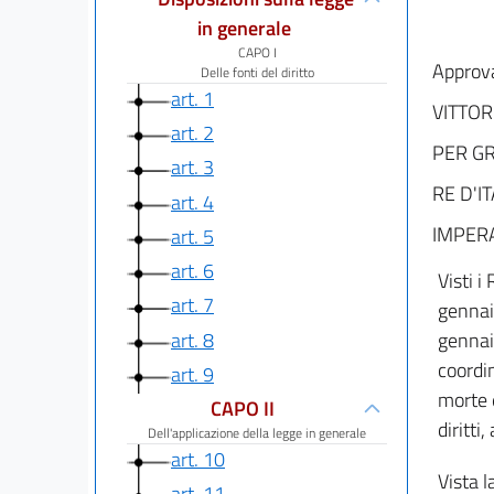
in generale
CAPO I
Approva
Delle fonti del diritto
art. 1
VITTOR
art. 2
PER GR
art. 3
RE D'I
art. 4
IMPERA
art. 5
art. 6
Visti 
art. 7
gennai
art. 8
gennai
coordi
art. 9
morte e
CAPO II
diritti
Dell'applicazione della legge in generale
art. 10
Vista l
art. 11