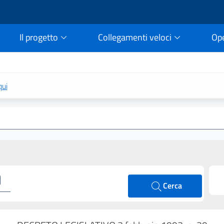
Il progetto
Collegamenti veloci
Op
rtale della legge vigent
qui
Cerca