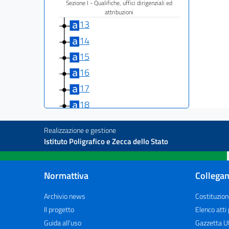
Sezione I - Qualifiche, uffici dirigenziali ed
attribuzioni
13
14
15
16
17
18
19
Realizzazione e gestione
20
Istituto Poligrafico e Zecca dello Stato
21
22
Normattiva
Collegam
23
Archivio news
Costituzion
24
Il progetto
Elenco atti
25
Guida all'uso
Gazzetta Uf