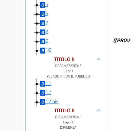
5
6
7
8
((PROV
9
10
TITOLO II
ORGANIZZAZIONE
Capo I
RELAZIONI CON IL PUBBLICO
11
12
12 bis
TITOLO II
ORGANIZZAZIONE
Capo II
DIRIGENZA