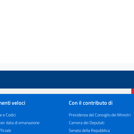
enti veloci
Con il contributo di
e e Codici
Presidenza del Consiglio dei Ministri
 per data di emanazione
Camera dei Deputati
ficiale
Senato della Repubblica