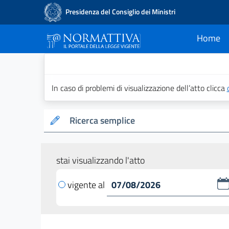
Presidenza del Consiglio dei Ministri
Home
current
Normattiva - Il po
In caso di problemi di visualizzazione dell’atto clicca
Ricerca semplice
stai visualizzando l'atto
vigente al