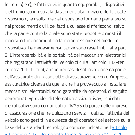
lettere b) e c), e fatti salvi, in quanto equiparabili, i dispositivi
elettronici già in uso alla data di entrata in vigore delle citate
disposizioni, le risultanze del dispositivo formano piena prova,
nei procedimenti civili, dei fatti a cui esse si riferiscono, salvo
che la parte contro la quale sono state prodotte dimostri il
mancato funzionamento o la manomissione del predetto
dispositivo. Le medesime risultanze sono rese fruibili alle parti.
2. L'interoperabilità e la portabilità dei meccanismi elettronici
che registrano l'attività del veicolo di cui all'articolo 132-ter,
comma 1, lettera b), anche nei casi di sottoscrizione da parte
dell'assicurato di un contratto di assicurazione con un'impresa
assicuratrice diversa da quella che ha provveduto a installare i
meccanismi elettronici, sono garantite da operatori, di seguito
denominati «provider di telematica assicurativa», i cui dati
identificativi sono comunicati all'IVASS da parte delle imprese
di assicurazione che ne utilizzano i servizi. I dati sull'attività del
veicolo sono gestiti in sicurezza dagli operatori del settore sulla
base dello standard tecnologico comune indicato nell'
articolo
32, comma 1-ter, del decreto-legge 24 gennaio 2012, n. 1
,