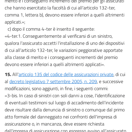
merito e i conseguenti incrementi del premio per gli assicurati
che hanno esercitato la facoltà di cui all'articolo 132-ter,
comma 1, lettera b), devono essere inferiori a quelli altrimenti
applicati.»;
c) dopo il comma 4-ter è inserito il seguente:
«4-ter.1. Conseguentemente al verificarsi di un sinistro,
qualora l'assicurato accetti l'installazione di uno dei dispositivi
di cui all'articolo 132-ter, le variazioni peggiorative apportate
alla classe di merito e i conseguenti incrementi del premio
devono essere inferiori a quelli altrimenti applicati».
15.
All'
articolo 135 del codice delle assicurazioni private
, di cui
al
decreto legislativo 7 settembre 2005, n. 209
, e successive
modificazioni, sono aggiunti, in fine, i seguenti commi:
«3-bis. In caso di sinistri con soli danni a cose, l'identificazione
di eventuali testimoni sul luogo di accadimento dell'incidente
deve risultare dalla denuncia di sinistro o comunque dal primo
atto formale del danneggiato nei confronti dell'impresa di
assicurazione o, in mancanza, deve essere richiesta
dall'impresa di assicurazione con espresso avviso all'assicurato