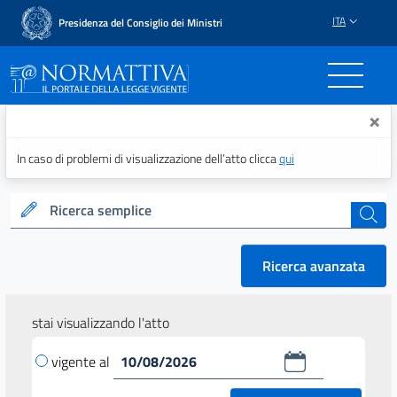
ITA
Presidenza del Consiglio dei Ministri
Normattiva - Il portale del
×
In caso di problemi di visualizzazione dell’atto clicca
qui
Ricerca semplice
cerca
Ricerca avanzata
stai visualizzando l'atto
vigente al