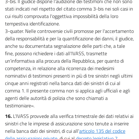
3-bis. Il giudice dispone l'audizione dei testimoni che non sono
stati indicati nel rispetto del citato comma 3-bis nei soli casi in
cui risulti comprovata l'oggettiva impossibilità della loro
tempestiva identificazione.
3-quater. Nelle controversie civili promosse per l'accertamento
della responsabilità e per la quantificazione dei danni, il giudice,
anche su documentata segnalazione delle parti che, a tale
fine, possono richiedere i dati all'IVASS, trasmette
un'informativa alla procura della Repubblica, per quanto di
competenza, in relazione alla ricorrenza dei medesimi
nominativi di testimoni presenti in più di tre sinistri negli ultimi
cinque anni registrati nella banca dati dei sinistri di cui al
comma 1. Il presente comma non si applica agli ufficiali e agli
agenti delle autorità di polizia che sono chiamati a
testimoniare».
16.
L'IVASS provvede alla verifica trimestrale dei dati relativi ai
sinistri che le imprese di assicurazione sono tenute a inserire
nella banca dati dei sinistri, di cui all'
articolo 135 del codice
delle assicurazioni private
, di cui al
decreto legislativo 7