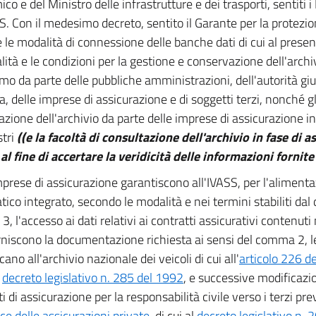
co e del Ministro delle infrastrutture e dei trasporti, sentiti 
SS. Con il medesimo decreto, sentito il Garante per la protezio
te le modalità di connessione delle banche dati di cui al prese
lità e le condizioni per la gestione e conservazione dell'archiv
o da parte delle pubbliche amministrazioni, dell'autorità giud
ia, delle imprese di assicurazione e di soggetti terzi, nonché gl
azione dell'archivio da parte delle imprese di assicurazione in
stri
((e la facoltà di consultazione dell'archivio in fase di 
 al fine di accertare la veridicità delle informazioni fornit
prese di assicurazione garantiscono all'IVASS, per l'alimenta
ico integrato, secondo le modalità e nei termini stabiliti dal d
, l'accesso ai dati relativi ai contratti assicurativi contenuti
orniscono la documentazione richiesta ai sensi del comma 2, le
no all'archivio nazionale dei veicoli di cui all'
articolo 226 de
l
decreto legislativo n. 285 del 1992
, e successive modificazio
i di assicurazione per la responsabilità civile verso i terzi prev
ice delle assicurazioni private
, di cui al
decreto legislativo n. 