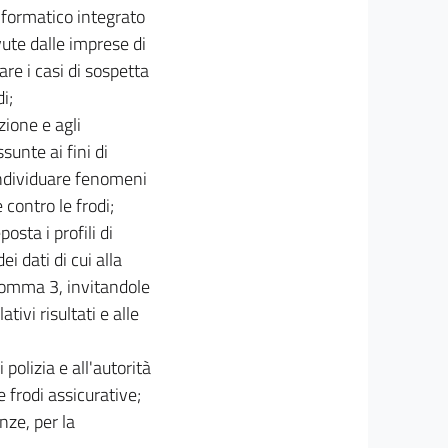
informatico integrato
ute dalle imprese di
are i casi di sospetta
i;
ione e agli
sunte ai fini di
individuare fenomeni
 contro le frodi;
osta i profili di
ei dati di cui alla
l comma 3, invitandole
tivi risultati e alle
 polizia e all'autorità
e frodi assicurative;
nze, per la