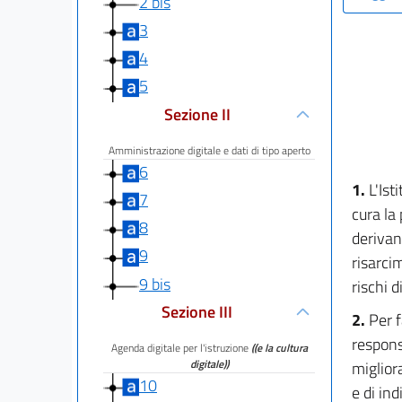
2 bis
3
4
5
Sezione II
Amministrazione digitale e dati di tipo aperto
6
1.
L'Ist
7
cura la 
8
derivan
9
risarci
9 bis
rischi d
Sezione III
2.
Per f
respons
Agenda digitale per l'istruzione
((e la cultura
digitale))
migliora
10
e di in