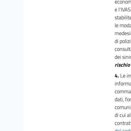
economi
23 quater
e l'IVA
24
stabili
24 bis
le moda
24 ter
medesim
Sezione IX
di poliz
consult
Misure per la nascita e lo sviluppo
di
dei sini
imprese
rischio
start-up innovative
25
4.
Le im
26
informat
27
comma 3
dati, f
27 bis
comunica
28
di cui a
29
contratt
29 bis
del cod