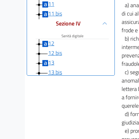
11
a) ana
di cui 
11 bis
assicura
Sezione IV
frode e
Sanità digitale
b) ric
12
interme
12 bis
prevenz
13
fraudole
c) seg
13 bis
anomalia
Sezione V
lettera
Azzeramento del divario digitale e moneta
a fornir
elettronica
querele
13 ter
d) for
14
giudizia
14 bis
e) pro
15