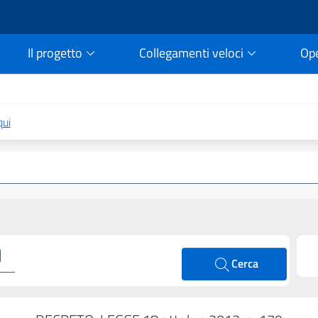
Il progetto
Collegamenti veloci
Op
rtale della legge vigent
qui
Cerca