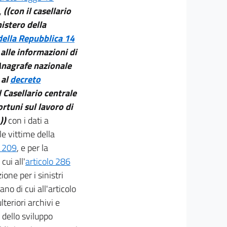
,
((con il casellario
nistero della
della Repubblica 14
 alle informazioni di
l'Anagrafe nazionale
 al
decreto
l Casellario centrale
ortuni sul lavoro di
,))
con i dati a
e vittime della
. 209
, e per la
cui all'
articolo 286
zione per i sinistri
iano di cui all'articolo
teriori archivi e
 dello sviluppo