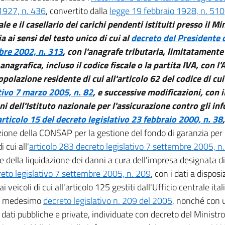
1927, n. 436
, convertito dalla
legge 19 febbraio 1928, n. 510
ale e il casellario dei carichi pendenti istituiti presso il Mi
ia ai sensi del testo unico di cui al
decreto del Presidente 
re 2002, n. 313
, con l'anagrafe tributaria, limitatamente
anagrafica, incluso il codice fiscale o la partita IVA, con 
opolazione residente di cui all'articolo 62 del codice di cui
tivo 7 marzo 2005, n. 82
, e successive modificazioni, con i
ni dell'Istituto nazionale per l'assicurazione contro gli inf
articolo 15 del decreto legislativo 23 febbraio 2000, n. 38
zione della CONSAP per la gestione del fondo di garanzia per l
i cui all'
articolo 283 decreto legislativo 7 settembre 2005, n
e della liquidazione dei danni a cura dell'impresa designata di 
reto legislativo 7 settembre 2005, n. 209
, con i dati a disposi
 ai veicoli di cui all'articolo 125 gestiti dall'Ufficio centrale ital
l medesimo
decreto legislativo n. 209 del 2005
, nonché con ul
dati pubbliche e private, individuate con decreto del Ministro