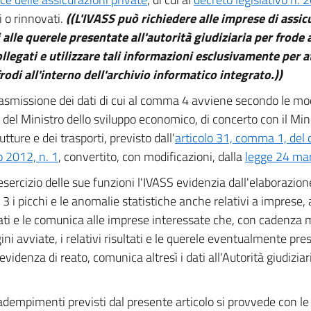
i o rinnovati.
((L'IVASS può richiedere alle imprese di assic
i alle querele presentate all'autorità giudiziaria per frode 
ollegati e utilizzare tali informazioni esclusivamente per a
 frodi all'interno dell'archivio informatico integrato.))
asmissione dei dati di cui al comma 4 avviene secondo le moda
 del Ministro dello sviluppo economico, di concerto con il Mini
utture e dei trasporti, previsto dall'
articolo 31, comma 1, del
 2012, n. 1
, convertito, con modificazioni, dalla
legge 24 mar
esercizio delle sue funzioni l'IVASS evidenzia dall'elaborazione 
 i picchi e le anomalie statistiche anche relativi a imprese, 
ati e le comunica alle imprese interessate che, con cadenza
ini avviate, i relativi risultati e le querele eventualmente pre
evidenza di reato, comunica altresì i dati all'Autorità giudiziari
adempimenti previsti dal presente articolo si provvede con l