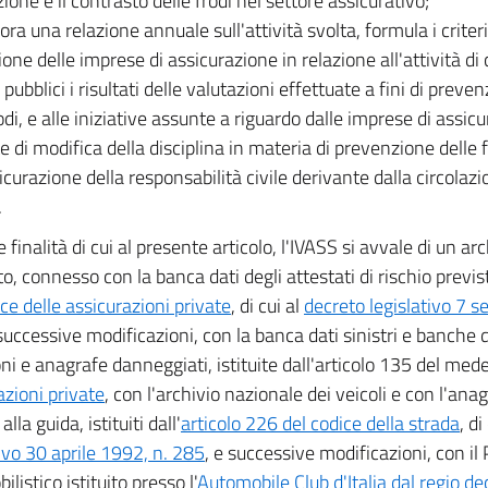
ione e il contrasto delle frodi nel settore assicurativo;
bora una relazione annuale sull'attività svolta, formula i criteri
one delle imprese di assicurazione in relazione all'attività di 
pubblici i risultati delle valutazioni effettuate a fini di prev
rodi, e alle iniziative assunte a riguardo dalle imprese di assi
e di modifica della disciplina in materia di prevenzione delle f
icurazione della responsabilità civile derivante dalla circolazi
.
e finalità di cui al presente articolo, l'IVASS si avvale di un a
o, connesso con la banca dati degli attestati di rischio previst
ice delle assicurazioni private
, di cui al
decreto legislativo 7 
 successive modificazioni, con la banca dati sinistri e banche 
ni e anagrafe danneggiati, istituite dall'articolo 135 del me
azioni private
, con l'archivio nazionale dei veicoli e con l'ana
 alla guida, istituiti dall'
articolo 226 del codice della strada
, di
tivo 30 aprile 1992, n. 285
, e successive modificazioni, con il 
listico istituito presso l'
Automobile Club d'Italia dal regio d