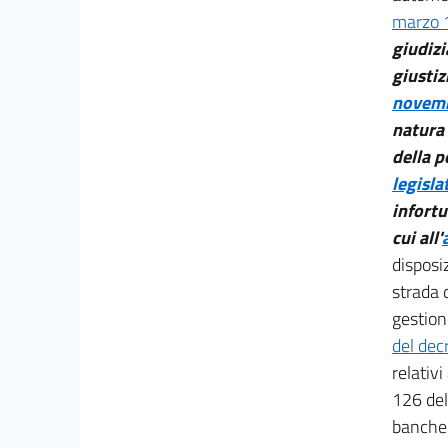
18
marzo 
Sezione VII
giudizi
giustiz
Ricerca, innovazione e comunità intelligenti
novemb
19
natura 
20
della p
20 bis
legisla
20 ter
infortu
Sezione VIII
cui all'
disposi
Assicurazioni, mutualità e mercato finanziario
strada d
21
gestion
22
del dec
23
relativi
23 bis
126 de
23 ter
banche 