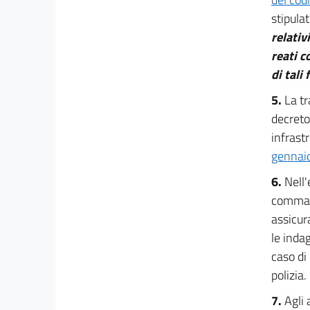
30
stipulat
31
relativ
reati c
32
di tali
Sezione X
5.
La tr
Ulteriori misure per la crescita del paese
decreto
33
infrastr
33 bis
gennaio
33 ter
6.
Nell'
33 quater
comma 3
33 quinquies
assicur
33 sexies
le indag
33 septies
caso di 
33 octies
polizia.
34
7.
Agli 