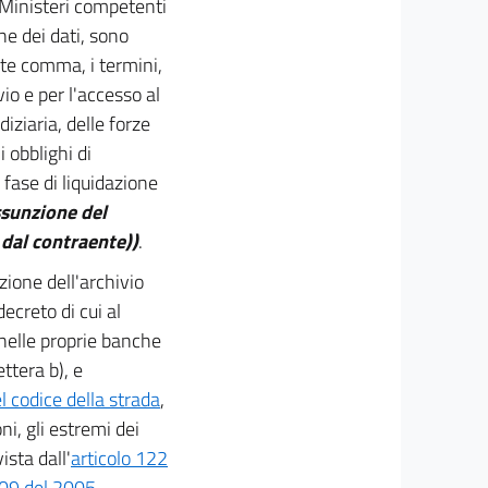
i Ministeri competenti
ne dei dati, sono
nte comma, i termini,
io e per l'accesso al
iziaria, delle forze
i obblighi di
 fase di liquidazione
assunzione del
e dal contraente))
.
zione dell'archivio
ecreto di cui al
 nelle proprie banche
ttera b), e
l codice della strada
,
ni, gli estremi dei
ista dall'
articolo 122
209 del 2005
,