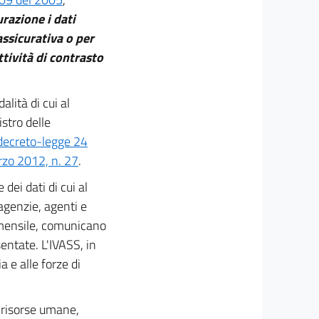
urazione i dati
assicurativa o per
ttività di contrasto
lità di cui al
stro delle
 decreto-legge 24
zo 2012, n. 27
.
dei dati di cui al
agenzie, agenti e
 mensile, comunicano
sentate. L'IVASS, in
a e alle forze di
e risorse umane,