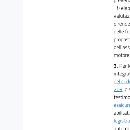
prevenz
Sezione VI
f) ela
valutazi
Giustizia digitale
e rende 
16
delle f
16 bis
propost
16 ter
dell'ass
16 quater
motore
16 quinquies
3.
Per l
16 sexies
integrat
16 septies
del cod
16 octies
209
, e
testimo
16 novies
assicur
16 decies
abilitati
16 undecies
legisla
17
automobi