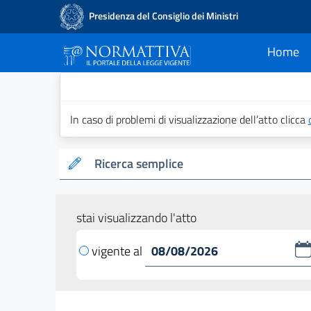
Presidenza del Consiglio dei Ministri
Home
current
Normattiva - Il po
In caso di problemi di visualizzazione dell’atto clicca
Ricerca semplice
stai visualizzando l'atto
vigente al