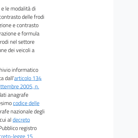
 e le modalità di
contrasto delle frodi
enzione e contrasto
curazione e formula
rodi nel settore
one dei veicoli a
rchivio informatico
a dall'
articolo 134
settembre 2005, n.
dati anagrafe
desimo
codice delle
grafe nazionale degli
 cui al
decreto
Pubblico registro
ecreto-legge 15