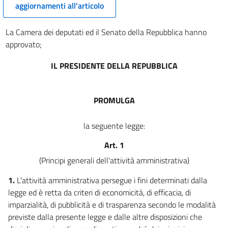
aggiornamenti all'articolo
8
9
La Camera dei deputati ed il Senato della Repubblica hanno
10
approvato;
10 bis
IL PRESIDENTE DELLA REPUBBLICA
11
12
PROMULGA
13
CAPO IV
la seguente legge:
SEMPLIFICAZIONE
DELL'AZIONE AMMINISTRATIVA
Art. 1
14
(Principi generali dell'attività amministrativa)
14 bis
1.
L'attività amministrativa persegue i fini determinati dalla
14 ter
legge ed è retta da criteri di economicità, di efficacia, di
14 quater
imparzialità, di pubblicità e di trasparenza secondo le modalità
14 quinquies
previste dalla presente legge e dalle altre disposizioni che