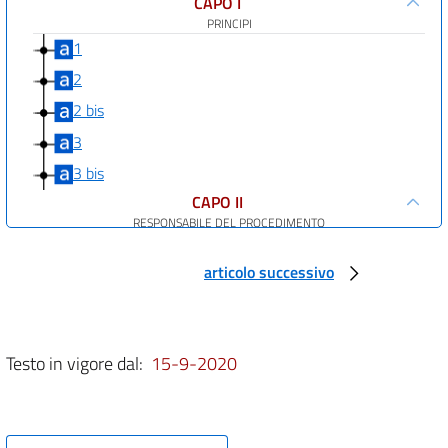
CAPO I
PRINCIPI
1
2
2 bis
3
3 bis
CAPO II
RESPONSABILE DEL PROCEDIMENTO
4
articolo successivo
5
6
6 bis
Testo in vigore dal:
15-9-2020
CAPO III
PARTECIPAZIONE
AL PROCEDIMENTO AMMINISTRATIVO
7