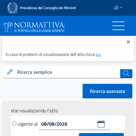
ITA
Presidenza del Consiglio dei Ministri
Normattiva - Il portale del
×
In caso di problemi di visualizzazione dell’atto clicca
qui
Ricerca semplice
cerca
Ricerca avanzata
stai visualizzando l'atto
vigente al