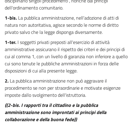
disciplinano singoli procedimenti , nonché dai principi
15
dell'ordinamento comunitario.
16
1-bis.
La pubblica amministrazione, nell'adozione di atti di
17
natura non autoritativa, agisce secondo le norme di diritto
17 bis
privato salvo che la legge disponga diversamente.
18
1-ter.
I soggetti privati preposti all'esercizio di attività
18 bis
amministrative assicurano il rispetto dei criteri e dei principi di
cui al comma 1, con un livello di garanzia non inferiore a quello
19
cui sono tenute le pubbliche amministrazioni in forza delle
19 bis
disposizioni di cui alla presente legge.
20
2.
La pubblica amministrazione non può aggravare il
21
procedimento se non per straordinarie e motivate esigenze
((CAPO IV-BIS
imposte dallo svolgimento dell'istruttoria.
EFFICACIA ED INVALIDITÀ DEL PROVVEDIMENTO AMMINISTRATIVO.
((2-bis. I rapporti tra il cittadino e la pubblica
REVOCA E RECESSO))
21 bis
amministrazione sono improntati ai principi della
collaborazione e della buona fede))
21 ter
21 quater