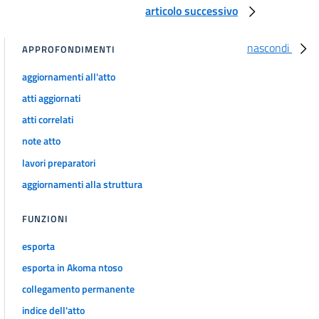
articolo successivo
21 quinquies
21 sexies
nascondi
APPROFONDIMENTI
21 septies
aggiornamenti all'atto
21 octies
atti aggiornati
21 novies
atti correlati
21 decies
note atto
CAPO V
lavori preparatori
ACCESSO AI DOCUMENTI AMMINISTRATIVI
22
aggiornamenti alla struttura
23
FUNZIONI
24
esporta
25
esporta in Akoma ntoso
26
collegamento permanente
27
indice dell'atto
28