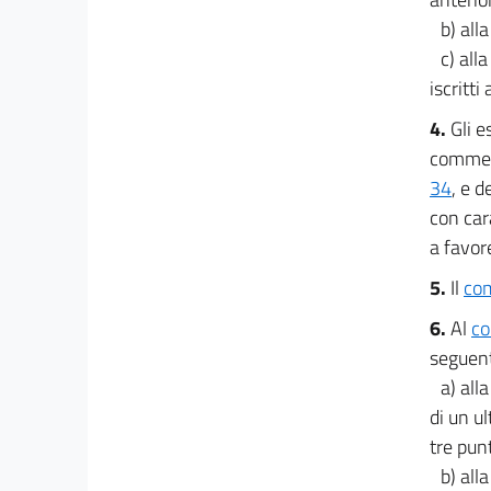
Allegato 7
b) all
Allegato A
c) all
Allegato A
iscritt
Prospetto di copertura
4.
Gli e
Prospetto di copertura
commerci
34
, e d
Bilancio dello Stato
con car
Bilancio dello Stato
a favore
Tabelle
5.
Il
com
Tabella A
6.
Al
co
Tabella B
seguent
Tabella C
a) all
Tabella D
di un u
Tabella E
tre pun
b) all