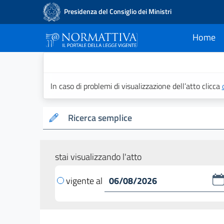
Presidenza del Consiglio dei Ministri
Home
current
Normattiva - Il po
In caso di problemi di visualizzazione dell’atto clicca
Ricerca semplice
stai visualizzando l'atto
vigente al