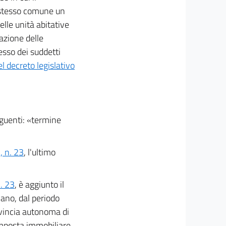
 stesso comune un
elle unità abitative
cazione delle
sesso dei suddetti
l decreto legislativo
eguenti: «termine
, n. 23
, l'ultimo
. 23
, è aggiunto il
cano, dal periodo
vincia autonoma di
'imposta immobiliare