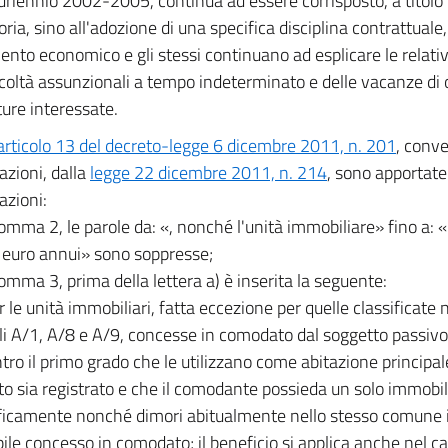
driennio 2002-2005, continua ad essere corrisposto, a titolo i
ria, sino all'adozione di una specifica disciplina contrattuale, 
ento economico e gli stessi continuano ad esplicare le relative
acoltà assunzionali a tempo indeterminato e delle vacanze di 
ture interessate.
articolo 13 del decreto-legge 6 dicembre 2011, n. 201
, conve
azioni, dalla
legge 22 dicembre 2011, n. 214
, sono apportate
azioni:
comma 2, le parole da: «, nonché l'unità immobiliare» fino a: 
euro annui» sono soppresse;
comma 3, prima della lettera a) è inserita la seguente:
r le unità immobiliari, fatta eccezione per quelle classificate 
li A/1, A/8 e A/9, concesse in comodato dal soggetto passivo 
ntro il primo grado che le utilizzano come abitazione principal
to sia registrato e che il comodante possieda un solo immobile 
icamente nonché dimori abitualmente nello stesso comune in
ile concesso in comodato; il beneficio si applica anche nel cas