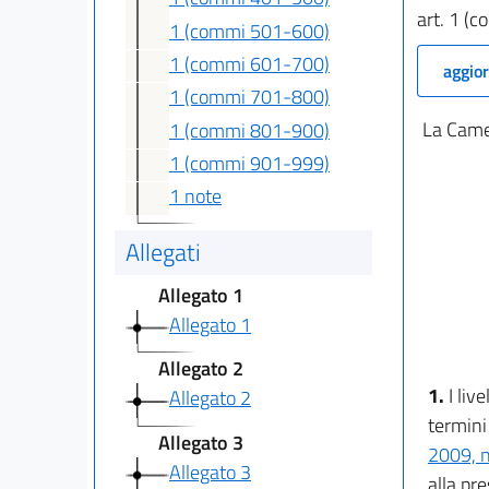
art. 1 (
1 (commi 501-600)
1 (commi 601-700)
aggior
1 (commi 701-800)
La Camer
1 (commi 801-900)
1 (commi 901-999)
1 note
Allegati
Allegato 1
Allegato 1
Allegato 2
1.
I liv
Allegato 2
termini 
Allegato 3
2009, n
Allegato 3
alla pre