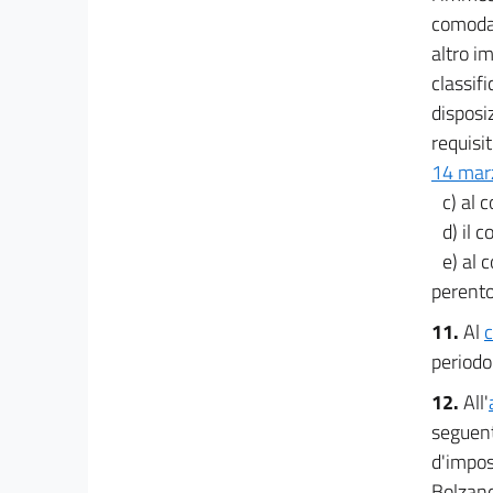
comodan
altro i
classifi
disposi
requisit
14 mar
c) al 
d) il 
e) al 
perento
11.
Al
c
periodo
12.
All'
seguent
d'impos
Bolzano,