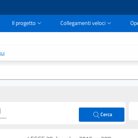
Il progetto
Collegamenti veloci
Op
rtale della legge vigent
qui
Cerca