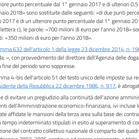
riore punto percentuale dal 1° gennaio 2017 e di ulteriori 0,5
aio 2018» sono sostituite dalle seguenti: «di due punti perce
 2017 e di un ulteriore punto percentuale dal 1° gennaio 20
a lettera c), le parole: «700 milioni di euro per l'anno 2018» so
i: «350 milioni di euro per l'anno 2018».
mma 632 dell'articolo 1 della legge 23 dicembre 2014, n. 19
da: «, con provvedimento del direttore dell'Agenzia delle dog
la fine del periodo sono soppresse.
mma 4-bis dell'articolo 51 del testo unico delle imposte sui redd
sidente della Repubblica 22 dicembre 1986, n. 917
, è abroga
ne di evitare un pregiudizio alla continuità dell'azione amminis
nti dell'Amministrazione economico-finanziaria, ivi incluse le
te affidate le mansioni della terza area sulla base dei contratt
a tempo indeterminato stipulati in esito al superamento di con
zione del contratto collettivo nazionale di comparto del qua