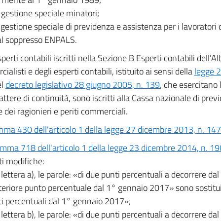
a gestione speciale minatori;
a gestione speciale di previdenza e assistenza per i lavoratori 
i al soppresso ENPALS.
sperti contabili iscritti nella Sezione B Esperti contabili dell'Al
alisti e degli esperti contabili, istituito ai sensi della
legge 2
el
decreto legislativo 28 giugno 2005, n. 139
, che esercitano 
attere di continuità, sono iscritti alla Cassa nazionale di pre
 dei ragionieri e periti commerciali.
ma 430 dell'articolo 1 della legge 27 dicembre 2013, n. 147
mma 718 dell'articolo 1 della legge 23 dicembre 2014, n. 19
i modifiche:
a lettera a), le parole: «di due punti percentuali a decorrere d
lteriore punto percentuale dal 1° gennaio 2017» sono sostitui
ti percentuali dal 1° gennaio 2017»;
a lettera b), le parole: «di due punti percentuali a decorrere d