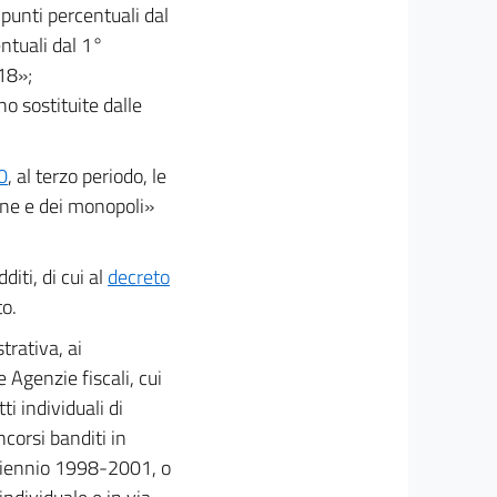
 punti percentuali dal
ntuali dal 1°
18»;
no sostituite dalle
0
, al terzo periodo, le
ane e dei monopoli»
iti, di cui al
decreto
to.
trativa, ai
 Agenzie fiscali, cui
i individuali di
corsi banditi in
driennio 1998-2001, o