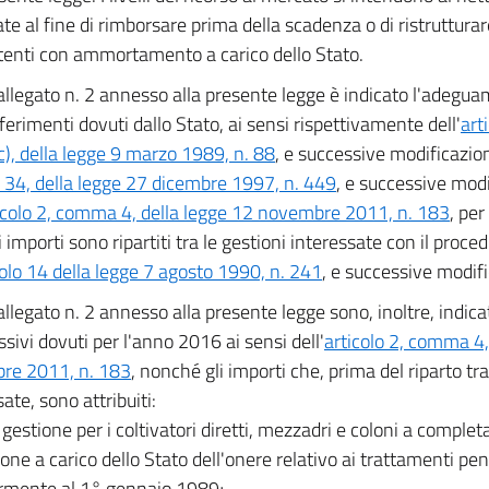
ate al fine di rimborsare prima della scadenza o di ristrutturar
tenti con ammortamento a carico dello Stato.
allegato n. 2 annesso alla presente legge è indicato l'adegua
sferimenti dovuti dallo Stato, ai sensi rispettivamente dell'
art
 c), della legge 9 marzo 1989, n. 88
, e successive modificazioni
4, della legge 27 dicembre 1997, n. 449
, e successive modi
icolo 2, comma 4, della legge 12 novembre 2011, n. 183
, per
 importi sono ripartiti tra le gestioni interessate con il proce
colo 14 della legge 7 agosto 1990, n. 241
, e successive modifi
allegato n. 2 annesso alla presente legge sono, inoltre, indicat
sivi dovuti per l'anno 2016 ai sensi dell'
articolo 2, comma 4,
re 2011, n. 183
, nonché gli importi che, prima del riparto tra
ate, sono attribuiti:
a gestione per i coltivatori diretti, mezzadri e coloni a comple
one a carico dello Stato dell'onere relativo ai trattamenti pens
rmente al 1° gennaio 1989;