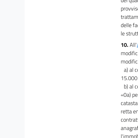
del qua
provviso
trattam
delle f
le strut
10.
All'
modific
modific
a) al 
15.000 
b) al 
«0a) pe
catasta
retta e
contrat
anagraf
l'immob