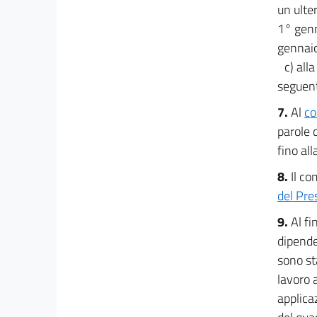
un ulte
1° genn
gennaio
c) all
seguent
7.
Al
co
parole 
fino al
8.
Il co
del Pre
9.
Al fi
dipende
sono sta
lavoro 
applica