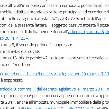
te oltre all'immobile concesso in comodato possieda nello
mmobile adibito a propria abitazione principale, ad eccezione d
cate nelle categorie catastali A/1, A/8 e A/9; ai fini dell'appli
zioni della presente lettera, il soggetto passivo attesta il pos
i nel modello di dichiarazione di cui all'
articolo 9, comma 6, de
zo 2011, n. 23
»;
comma 5, il secondo periodo è soppresso;
comma 8-bis è abrogato;
comma 13-bis, le parole: «21 ottobre» sono sostituite dalle s
rio del 14 ottobre».
omma 8 dell'articolo 9 del decreto legislativo 14 marzo 2011
 è soppresso.
articolo 8, comma 1, del decreto legislativo 14 marzo 2011, n
e periodo: «Le disposizioni di cui al presente comma si appli
ta 2014, anche all'imposta municipale immobiliare della pro
 istituita dalla
legge provinciale 19 aprile 2014, n. 3
, ed all