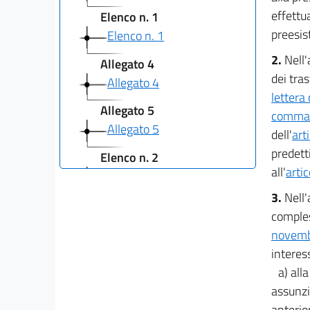
effettu
Elenco n. 1
preesis
Elenco n. 1
2.
Nell'
Allegato 4
dei tra
Allegato 4
lettera
Allegato 5
comma 3
Allegato 5
dell'
art
predetti
Elenco n. 2
all'
arti
Elenco n. 2
3.
Nell'
Elenco n. 3
comples
Elenco n. 3
novemb
Allegato 6
interess
Allegato 6
a) all
assunzi
Allegato 7
anterio