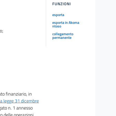
FUNZIONI
esporta
esporta in Akoma
ntoso
o;
collegamento
permanente
to finanziario, in
lla legge 31 dicembre
egato n. 1 annesso
to delle operazioni