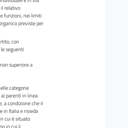
ndividuale e in via
il relativo
 funzioni, nei limiti
organico previste per
rtito, con
 le seguenti
«non superiore a
nelle categorie
ai parenti in linea
e, a condizione che il
in Italia e risieda
 cui è situato
o in cui il