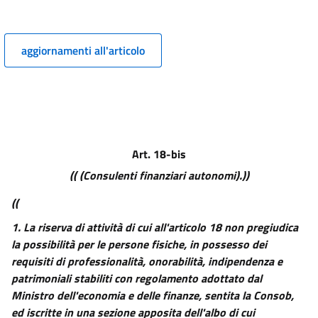
4 sexies
4-sexies.1
aggiornamenti all'articolo
4 septies
4-septies.1
4-septies.2
4 octies
4 novies
Art. 18-bis
4 decies
(( (Consulenti finanziari autonomi).))
4 undecies
((
4 duodecies
1.
La riserva di attività di cui all'articolo 18 non pregiudica
4 terdecies
la possibilità per le persone fisiche, in possesso dei
PARTE II
requisiti di professionalità, onorabilità, indipendenza e
DISCIPLINA DEGLI INTERMEDIARI
patrimoniali stabiliti con regolamento adottato dal
TITOLO I
((DISPOSIZIONI GENERALI E POTERI DI VIGILANZA))
Ministro dell'economia e delle finanze, sentita la Consob,
CAPO I
ed iscritte in una sezione apposita dell'albo di cui
VIGILANZA