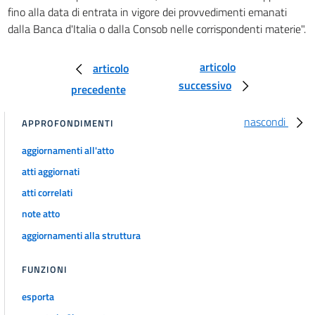
CAPO II
fino alla data di entrata in vigore dei provvedimenti emanati
SVOLGIMENTO DEI SERVIZI
((E DELLE ATTIVITÀ))
dalla Banca d'Italia o dalla Consob nelle corrispondenti materie".
21
21 bis
articolo
articolo
successivo
22
precedente
23
nascondi
APPROFONDIMENTI
24
aggiornamenti all'atto
24 bis
atti aggiornati
25
atti correlati
25 bis
note atto
25 ter
aggiornamenti alla struttura
25 quater
CAPO III
FUNZIONI
OPERATIVITÀ TRANSFRONTALIERA
26
esporta
27