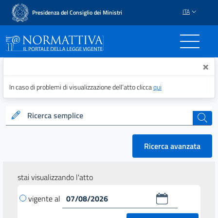
ITA
Presidenza del Consiglio dei Ministri
Normattiva - Il portale del
×
In caso di problemi di visualizzazione dell’atto clicca
qui
Ricerca semplice
cerca
Ricerca avanzata
stai visualizzando l'atto
vigente al