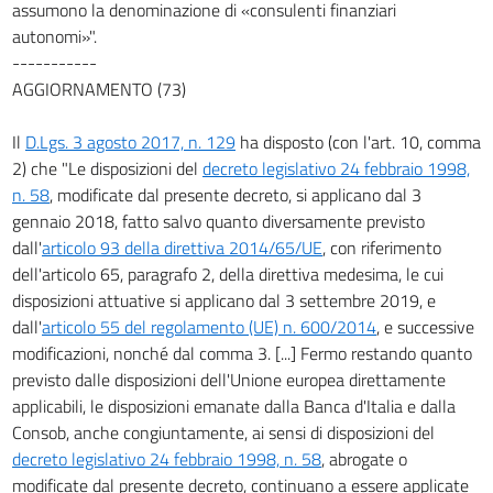
assumono la denominazione di «consulenti finanziari
15
autonomi»".
15 bis
-----------
16
AGGIORNAMENTO (73)
17
Il
D.Lgs. 3 agosto 2017, n. 129
ha disposto (con l'art. 10, comma
TITOLO II
2) che "Le disposizioni del
decreto legislativo 24 febbraio 1998,
SERVIZI
((E ATTIVITÀ))
DI INVESTIMENTO
CAPO I
n. 58
, modificate dal presente decreto, si applicano dal 3
SOGGETTI E AUTORIZZAZIONE
gennaio 2018, fatto salvo quanto diversamente previsto
18
dall'
articolo 93 della direttiva 2014/65/UE
, con riferimento
18 bis
dell'articolo 65, paragrafo 2, della direttiva medesima, le cui
disposizioni attuative si applicano dal 3 settembre 2019, e
18 ter
dall'
articolo 55 del regolamento (UE) n. 600/2014
, e successive
19
modificazioni, nonché dal comma 3. [...] Fermo restando quanto
20
previsto dalle disposizioni dell'Unione europea direttamente
applicabili, le disposizioni emanate dalla Banca d'Italia e dalla
20 bis
Consob, anche congiuntamente, ai sensi di disposizioni del
20 bis.1
decreto legislativo 24 febbraio 1998, n. 58
, abrogate o
20 ter
modificate dal presente decreto, continuano a essere applicate