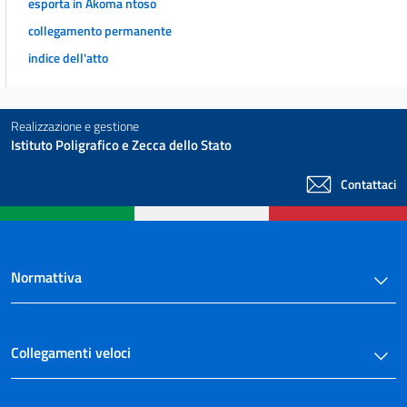
esporta in Akoma ntoso
28
collegamento permanente
29
indice dell'atto
29 bis
29 ter
Realizzazione e gestione
CAPO IV
Istituto Poligrafico e Zecca dello Stato
((DISCIPLINA DELL'OFFERTA FUORI SEDE E DELLA VIGILANZA SUI
CONSULENTI FINANZIARI))
Contattaci
30
30 bis
31
Normattiva
31 bis
32
((CAPO IV-BIS
Collegamenti veloci
TUTELA DEGLI INVESTITORI))
32 bis
32 ter