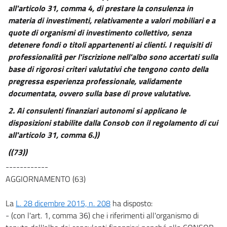
all'articolo 31, comma 4, di prestare la consulenza in
5
materia di investimenti, relativamente a valori mobiliari e a
6
quote di organismi di investimento collettivo, senza
6 bis
detenere fondi o titoli appartenenti ai clienti. I requisiti di
professionalità per l'iscrizione nell'albo sono accertati sulla
6 ter
base di rigorosi criteri valutativi che tengono conto della
7
pregressa esperienza professionale, validamente
7 bis
documentata, ovvero sulla base di prove valutative.
7 ter
2. Ai consulenti finanziari autonomi si applicano le
7 quater
disposizioni stabilite dalla Consob con il regolamento di cui
all'articolo 31, comma 6.))
7 quinquies
((73))
7 sexies
------------
7 septies
AGGIORNAMENTO (63)
7 octies
7 novies
La
L. 28 dicembre 2015, n. 208
ha disposto:
- (con l'art. 1, comma 36) che i riferimenti all'organismo di
7 decies