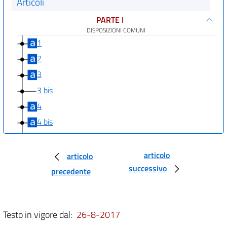
Articoli
PARTE I
DISPOSIZIONI COMUNI
1
2
3
3 bis
4
4 bis
4 ter
4 quater
articolo
articolo
successivo
4 quinquies
precedente
4 quinquies.1
4 quinquies.2
Testo in vigore dal:
26-8-2017
4 quinquies.3