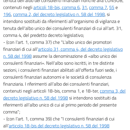
tenuta dell'albo dei consulenti finanziari nonché alla CONSOB,
7 undecies
contenuti negli
articoli 18-bis, comma 6
,
31
,
comma 7
,
55
e
7 duodecies
196
,
comma 2, del decreto legislativo n. 58 del 1998
, si
intendono sostituiti da riferimenti all'organismo di vigilanza e
8
tenuta dell'albo unico dei consulenti finanziari di cui all'art. 31,
8 bis
comma 4, del predetto decreto legislativo;
8 ter
- (con l'art. 1, comma 37) che "L'albo unico dei promotori
9
finanziari di cui all'
articolo 31, comma 4, del decreto legislativo
n. 58 del 1998
assume la denominazione di «albo unico dei
10
consulenti finanziari». Nell'albo sono iscritti, in tre distinte
11
sezioni, i consulenti finanziari abilitati all'offerta fuori sede, i
11 bis
consulenti finanziari autonomi e le società di consulenza
finanziaria. I riferimenti all'albo dei consulenti finanziari,
12
contenuti negli articoli 18-bis, comma 1, e 18-ter,
comma 3, del
12 bis
decreto legislativo n. 58 del 1998
si intendono sostituiti da
CAPO II
riferimenti all'albo unico di cui al primo periodo del presente
ESPONENTI AZIENDALI E PARTECIPANTI AL CAPITALE
comma";
13
- (con l'art. 1, comma 39) che "I consulenti finanziari di cui
14
all'
articolo 18-bis del decreto legislativo n. 58 del 1998