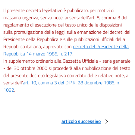
Forme associative
30
Il presente decreto legislativo è pubblicato, per motivi di
massima urgenza, senza note, ai sensi dell'art. 8, comma 3 del
31
regolamento di esecuzione del testo unico delle disposizioni
32
sulla promulgazione delle leggi, sulla emanazione dei decreti del
33
Presidente della Repubblica e sulle pubblicazioni ufficiali della
34
Repubblica italiana, approvato con
decreto del Presidente della
Repubblica 14 marzo 1986, n. 217
.
35
In supplemento ordinario alla Gazzetta Ufficiale - serie generale
TITOLO III
- del 30 ottobre 2000 si procederà alla ripubblicazione del testo
ORGANI
del presente decreto legislativo corredato delle relative note, ai
CAPO I
sensi dell'
art. 10, comma 3 del D.P.R. 28 dicembre 1985, n.
Organi di governo del comune e
1092
.
della
provincia
36
37
articolo successivo
38