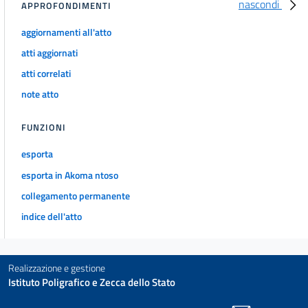
nascondi
APPROFONDIMENTI
39
40
aggiornamenti all'atto
41
atti aggiornati
41 bis
atti correlati
42
note atto
43
FUNZIONI
44
esporta
45
esporta in Akoma ntoso
46
collegamento permanente
47
indice dell'atto
48
49
50
Realizzazione e gestione
Istituto Poligrafico e Zecca dello Stato
51