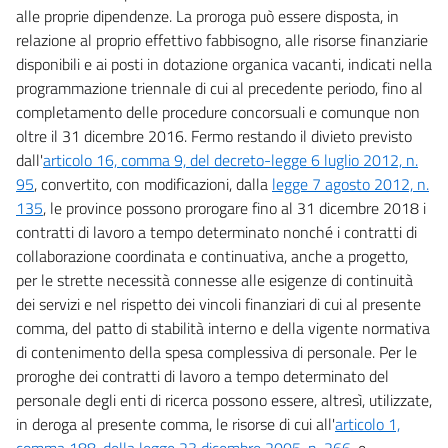
alle proprie dipendenze. La proroga può essere disposta, in
relazione al proprio effettivo fabbisogno, alle risorse finanziarie
disponibili e ai posti in dotazione organica vacanti, indicati nella
programmazione triennale di cui al precedente periodo, fino al
completamento delle procedure concorsuali e comunque non
oltre il 31 dicembre 2016. Fermo restando il divieto previsto
dall'
articolo 16, comma 9, del decreto-legge 6 luglio 2012, n.
95
, convertito, con modificazioni, dalla
legge 7 agosto 2012, n.
135
, le province possono prorogare fino al 31 dicembre 2018 i
contratti di lavoro a tempo determinato nonché i contratti di
collaborazione coordinata e continuativa, anche a progetto,
per le strette necessità connesse alle esigenze di continuità
dei servizi e nel rispetto dei vincoli finanziari di cui al presente
comma, del patto di stabilità interno e della vigente normativa
di contenimento della spesa complessiva di personale. Per le
proroghe dei contratti di lavoro a tempo determinato del
personale degli enti di ricerca possono essere, altresì, utilizzate,
in deroga al presente comma, le risorse di cui all'
articolo 1,
comma 188, della legge 23 dicembre 2005, n. 266
, e