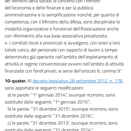
del Ministro della salute, di concerto con i Ministri
dell'economia e delle finanze e per la pubblica
amministrazione e la semplificazione nonché, per quanto di
competenza, con il Ministro della difesa, sono disciplinate le
modalità organizzative e funzionali dell'Associazione anche
con riferimento alla sua base associativa privatizzata.
4. I comitati locali e provinciali si avvalgono, con oneri a loro
totale carico, del personale con rapporto di lavoro a tempo
determinato già operante nell'ambito dell'espletamento di
attività in regime convenzionale ovvero nell'ambito di attività
finanziate con fondi privati, ai sensi dell'articolo 6, comma 9".
10-quater.
Al
decreto legislativo 28 settembre 2012, n. 178
,
sono apportate le seguenti modificazioni:
a) le parole: "1º gennaio 2014", ovunque ricorrono, sono
sostituite dalle seguenti: "1º gennaio 2015";
b) le parole: "31 dicembre 2015", ovunque ricorrono, sono
sostituite dalle seguenti: "31 dicembre 2016";
c) le parole: "31 dicembre 2013", ovunque ricorrono, sono
sostituite dalle seguenti: "31 dicembre 2014";