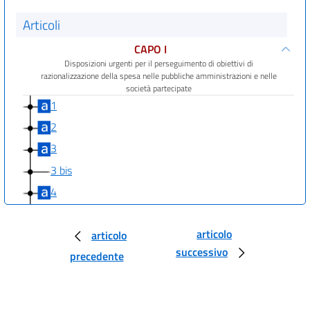
Articoli
CAPO I
Disposizioni urgenti per il perseguimento di obiettivi di
razionalizzazione della spesa nelle pubbliche amministrazioni e nelle
società partecipate
1
2
3
3 bis
4
4 bis
CAPO II
articolo
articolo
MISURE PER L'EFFICIENTAMENTO E LA RAZIONALIZZAZIONE DELLE
successivo
precedente
PUBBLICHE AMMINISTRAZIONI
5
6