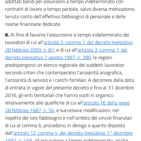
adottati bandi per assunzioni a tempo indeterminato con
contratti di lavoro a tempo parziale, salvo diversa motivazione,
tenuto conto dell'effettivo fabbisogno di personale e delle
risorse finanziarie dedicate.
8.
Al fine di favorire l'assunzione a tempo indeterminato dei
lavoratori di cui all'
articolo 2, comma 1, del decreto legislativo
28 febbraio 2000, n. 81
, e di cui all'
articolo 3, comma 1, del
decreto legislativo 7 agosto 1997, n. 280
, le regioni
predispongono un elenco regionale dei suddetti lavoratori
secondo criteri che contemperano l'anzianità anagrafica,
l'anzianità di servizio e i carichi familiari. A decorrere dalla data
di entrata in vigore del presente decreto e fino al 31 dicembre
2016, gli enti territoriali che hanno vuoti in organico
relativamente alle qualifiche di cui all'
articolo 16 della legge
28 febbraio 1987, n. 56
, e successive modificazioni, nel
rispetto del loro fabbisogno e nell'ambito dei vincoli finanziari
di cui al comma 6, procedono, in deroga a quanto disposto
dall'
articolo 12, comma 4, del decreto legislativo 1° dicembre
1997, n. 468
, all'assunzione a tempo indeterminato, anche