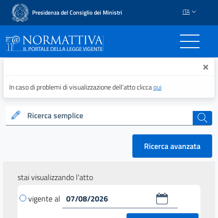
ITA
Presidenza del Consiglio dei Ministri
Normattiva - Il portale del
×
In caso di problemi di visualizzazione dell’atto clicca
qui
Ricerca semplice
cerca
Ricerca avanzata
stai visualizzando l'atto
vigente al