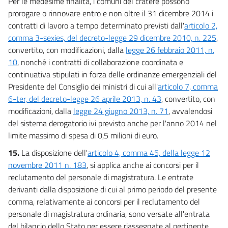
Per le medesime finalità, i comuni del cratere possono
prorogare o rinnovare entro e non oltre il 31 dicembre 2014 i
contratti di lavoro a tempo determinato previsti dall'
articolo 2,
comma 3-sexies, del decreto-legge 29 dicembre 2010, n. 225
,
convertito, con modificazioni, dalla
legge 26 febbraio 2011, n.
10
, nonché i contratti di collaborazione coordinata e
continuativa stipulati in forza delle ordinanze emergenziali del
Presidente del Consiglio dei ministri di cui all'
articolo 7, comma
6-ter, del decreto-legge 26 aprile 2013, n. 43
, convertito, con
modificazioni, dalla
legge 24 giugno 2013, n. 71
, avvalendosi
del sistema derogatorio ivi previsto anche per l'anno 2014 nel
limite massimo di spesa di 0,5 milioni di euro.
15.
La disposizione dell'
articolo 4, comma 45, della legge 12
novembre 2011 n. 183
, si applica anche ai concorsi per il
reclutamento del personale di magistratura. Le entrate
derivanti dalla disposizione di cui al primo periodo del presente
comma, relativamente ai concorsi per il reclutamento del
personale di magistratura ordinaria, sono versate all'entrata
del bilancio dello Stato per essere riassegnate al pertinente