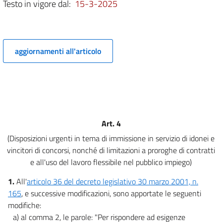
Testo in vigore dal:
15-3-2025
7
8
8 bis
aggiornamenti all'articolo
9
9 bis
CAPO III
Misure per il potenziamento delle politiche di coesione
10
CAPO IV
Art. 4
Misure in materia ambientale.
(Disposizioni urgenti in tema di immissione in servizio di idonei e
11
vincitori di concorsi, nonché di limitazioni a proroghe di contratti
12
e all'uso del lavoro flessibile nel pubblico impiego)
12 bis
1.
All'
articolo 36 del decreto legislativo 30 marzo 2001, n.
13
165
, e successive modificazioni, sono apportate le seguenti
modifiche:
a) al comma 2, le parole: "Per rispondere ad esigenze