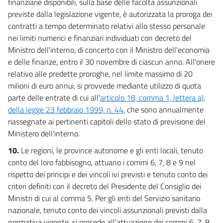
finanziarie disponibili, sulla base delle facoltà assunzionali
previste dalla legislazione vigente, è autorizzata la proroga dei
contratti a tempo determinato relativi allo stesso personale
nei limiti numerici e finanziari individuati con decreto del
Ministro dell'interno, di concerto con il Ministro dell'economia
e delle finanze, entro il 30 novembre di ciascun anno. All'onere
relativo alle predette proroghe, nel limite massimo di 20
milioni di euro annui, si provvede mediante utilizzo di quota
parte delle entrate di cui all'
articolo 18, comma 1, lettera a),
della legge 23 febbraio 1999, n. 44
, che sono annualmente
riassegnate ai pertinenti capitoli dello stato di previsione del
Ministero dell'interno.
10.
Le regioni, le province autonome e gli enti locali, tenuto
conto del loro fabbisogno, attuano i commi 6, 7, 8 e 9 nel
rispetto dei principi e dei vincoli ivi previsti e tenuto conto dei
criteri definiti con il decreto del Presidente del Consiglio dei
Ministri di cui al comma 5. Per gli enti del Servizio sanitario
nazionale, tenuto conto dei vincoli assunzionali previsti dalla
normativa vigente, si procede all'attuazione dei commi 6, 7, 8