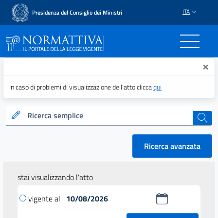
ITA
Presidenza del Consiglio dei Ministri
Normattiva - Il portale del
×
In caso di problemi di visualizzazione dell’atto clicca
qui
Ricerca semplice
cerca
Ricerca avanzata
stai visualizzando l'atto
vigente al