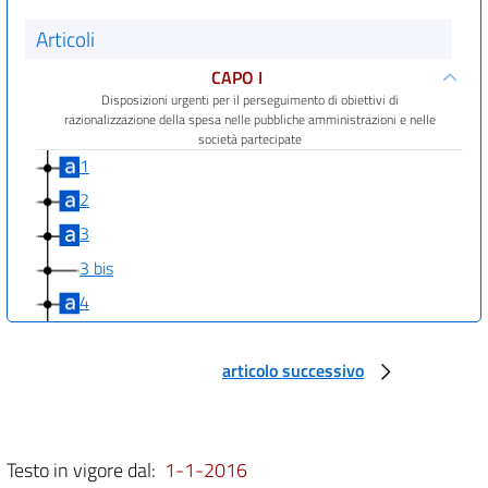
Articoli
CAPO I
Disposizioni urgenti per il perseguimento di obiettivi di
razionalizzazione della spesa nelle pubbliche amministrazioni e nelle
società partecipate
1
2
3
3 bis
4
4 bis
CAPO II
articolo successivo
MISURE PER L'EFFICIENTAMENTO E LA RAZIONALIZZAZIONE DELLE
PUBBLICHE AMMINISTRAZIONI
5
Testo in vigore dal:
1-1-2016
6