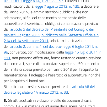
del decreto-legge 6 luglio 2012, n. 95
, convertito, con
modificazioni, dalla
legge 7 agosto 2012, n. 135
, a decorrere
dall'anno 2014, le amministrazioni pubbliche che non
adempiono, ai fini del censimento permanente delle
autovetture di servizio, all'obbligo di comunicazione previsto
dall'
articolo 5 del decreto del Presidente del Consiglio dei
ministri 3 agosto 2011, pubblicato nella Gazzetta Ufficiale n.
214 del 14 settembre 2011
, adottato in attuazione
dell'
articolo 2, comma 4, del decreto-legge 6 luglio 2011, n.
98
, convertito, con modificazioni, dalla
legge 15 luglio 2011, n.
111
, non possono effettuare, fermo restando quanto previsto
dal comma 1, spese di ammontare superiore al 50 per cento
del limite di spesa previsto per l'anno 2013 per l'acquisto, la
manutenzione, il noleggio e l'esercizio di autovetture, nonché
per l'acquisto di buoni taxi.
Si applicano altresì le sanzioni previste dall'
articolo 46 del
decreto legislativo 14 marzo 2013, n. 33
.
3.
Gli atti adottati in violazione delle disposizioni di cui ai
commi 1 e 2 in materia di riduzione della spesa per auto di