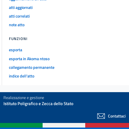
atti aggiornati
atti correlati
note atto
FUNZIONI
esporta
esporta in Akoma ntoso
collegamento permanente
indice dell'atto
Realizzazione e gestione
Istituto Poligrafico e Zecca dello Stato
Contattaci