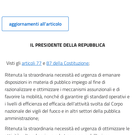
7
8
8 bis
aggiornamenti all'articolo
9
9 bis
IL PRESIDENTE DELLA REPUBBLICA
CAPO III
Misure per il potenziamento delle politiche di coesione
Visti gli
articoli 77
e
87 della Costituzione
;
10
CAPO IV
Ritenuta la straordinaria necessità ed urgenza di emanare
Misure in materia ambientale.
disposizioni in materia di pubblico impiego al fine di
11
razionalizzare e ottimizzare i meccanismi assunzionali e di
12
favorire la mobilità, nonché di garantire gli standard operativi e
i livelli di efficienza ed efficacia dell'attività svolta dal Corpo
12 bis
nazionale dei vigili del fuoco e in altri settori della pubblica
13
amministrazione;
Ritenuta la straordinaria necessità ed urgenza di ottimizzare le