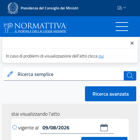
ITA
Presidenza del Consiglio dei Ministri
Normattiva - Il portale del
×
In caso di problemi di visualizzazione dell’atto clicca
qui
Ricerca semplice
cerca
Ricerca avanzata
stai visualizzando l'atto
vigente al