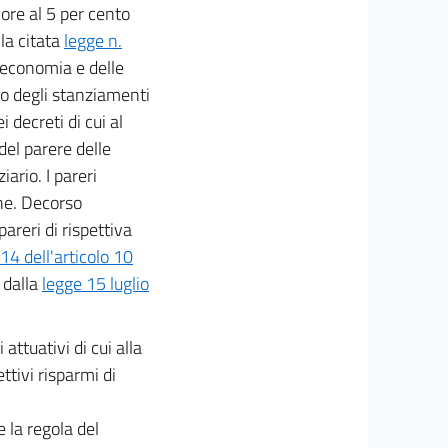
iore al 5 per cento
lla citata
legge n.
l'economia e delle
zo degli stanziamenti
 decreti di cui al
el parere delle
ario. I pareri
one. Decorso
areri di rispettiva
4 dell'articolo 10
 dalla
legge 15 luglio
ttuativi di cui alla
ttivi risparmi di
e la regola del