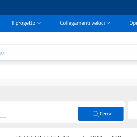
Il progetto
Collegamenti veloci
Op
rtale della legge vigent
qui
Cerca