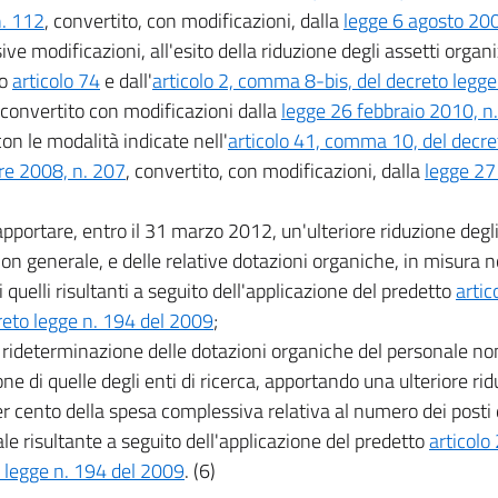
. 112
, convertito, con modificazioni, dalla
legge 6 agosto 200
ve modificazioni, all'esito della riduzione degli assetti organi
to
articolo 74
e dall'
articolo 2, comma 8-bis, del decreto legg
 convertito con modificazioni dalla
legge 26 febbraio 2010, n
on le modalità indicate nell'
articolo 41, comma 10, del decr
re 2008, n. 207
, convertito, con modificazioni, dalla
legge 27
apportare, entro il 31 marzo 2012, un'ulteriore riduzione degli u
 non generale, e delle relative dotazioni organiche, in misura n
 quelli risultanti a seguito dell'applicazione del predetto
artic
reto legge n. 194 del 2009
;
a rideterminazione delle dotazioni organiche del personale non
one di quelle degli enti di ricerca, apportando una ulteriore ri
er cento della spesa complessiva relativa al numero dei posti d
le risultante a seguito dell'applicazione del predetto
articolo
 legge n. 194 del 2009
. (6)