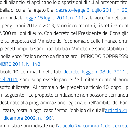
 di bilancio, si applicano le disposizioni di cui al presente titol
bella di cui all'allegato C al
decreto-legge 6 luglio 2011, n. 98
azioni dalla
legge 15 luglio 2011, n. 111
, alla voce "indebita
", per gli anni 2012 e 2013, sono incrementati, rispettivament
2.500 milioni di euro. Con decreto del Presidente del Consiglio
 su proposta del Ministro dell'economia e delle finanze entr
predetti importi sono ripartiti tra i Ministeri e sono stabiliti i
i nella voce "saldo netto da finanziare". PERIODO SOPPRE
BRE 2011, N. 148
.
articolo 10, comma 1, del citato
decreto-legge n. 98 del 2011
c
del 2011
, sono soppresse le parole: "e, limitatamente all'ann
 sottoutilizzate". Al comma 4 del predetto articolo 10, dopo il 
o il seguente: "Le proposte di riduzione non possono comunqu
 destinate alla programmazione regionale nell'ambito del Fon
lizzate; resta in ogni caso fermo l'obbligo di cui all'
articolo 2
1 dicembre 2009, n. 196
".
mministrazioni indicate nell'
articolo 74, comma 1, del decret