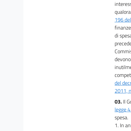
interes
qualora
196 de
finanze
di spesa
precede
Commiss
devono 
inutilm
compete
del dec
2011, n
03.
Il 
legge 4
spesa.
1. In a