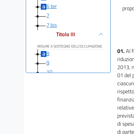
6 ter
propo
7
7 bis
Titolo III
MISURE A SOSTEGNO DELL'OCCUPAZIONE
01.
Al 
8
riduzio
9
2013, ne
10
01 del 
11
ciascun
12
rispett
finanzia
Titolo IV
relativ
RIDUZIONE DEI COSTI DEGLI APPARATI
previst
ISTITUZIONALI
di spes
13
di part
14