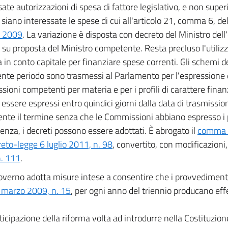
sate autorizzazioni di spesa di fattore legislativo, e non super
 siano interessate le spese di cui all'articolo 21, comma 6, de
l 2009
. La variazione è disposta con decreto del Ministro del
 su proposta del Ministro competente. Resta precluso l'utiliz
 in conto capitale per finanziare spese correnti. Gli schemi dei
nte periodo sono trasmessi al Parlamento per l'espressione d
ioni competenti per materia e per i profili di carattere finanzi
essere espressi entro quindici giorni dalla data di trasmissi
ente il termine senza che le Commissioni abbiano espresso i p
nza, i decreti possono essere adottati. È abrogato il
comma 1
reto-legge 6 luglio 2011, n. 98
, convertito, con modificazioni,
. 111
.
Governo adotta misure intese a consentire che i provvedimenti a
 marzo 2009, n. 15
, per ogni anno del triennio producano effe
nticipazione della riforma volta ad introdurre nella Costituzion