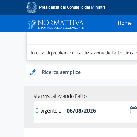
Presidenza del Consiglio dei Ministri
Home
current
Normattiva - Il po
In caso di problemi di visualizzazione dell’atto clicca
Ricerca semplice
stai visualizzando l'atto
vigente al