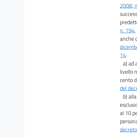
2008, n
successi
predet
n. 194
,
anche c
dicemb
14
:
a) ad 
livello
cento di
del dec
b) all
esclusi
al 10 p
persona
decreto