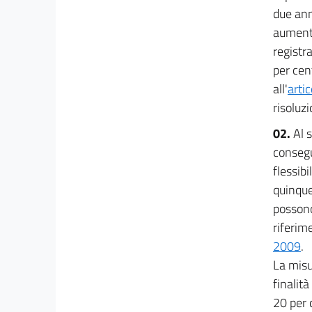
due ann
15
aumenta
16
registr
17
per cen
18
all'
arti
risoluz
19
19 bis
02.
Al 
consegu
20
flessibil
quinque
possono
riferim
2009
.
La misu
finalit
20 per 