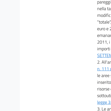
pareggio
nella ta
modific
"totale
euro e 
emanare
2011, i 
import
SETTEM
2. All'
n. 111 
le aree
inserit
risorse
sottouti
legge 3
3. Le a