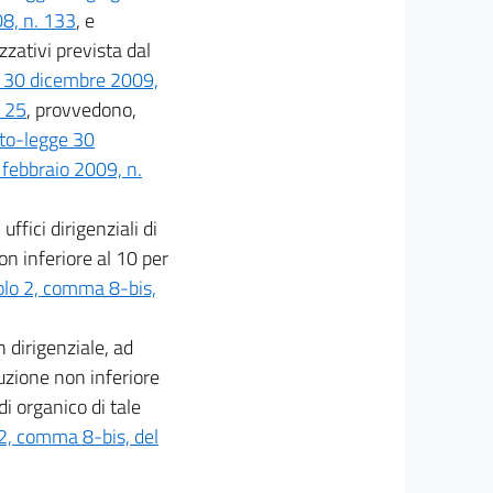
8, n. 133
, e
zzativi prevista dal
e 30 dicembre 2009,
. 25
, provvedono,
eto-legge 30
 febbraio 2009, n.
ffici dirigenziali di
on inferiore al 10 per
olo 2, comma 8-bis,
 dirigenziale, ad
duzione non inferiore
i organico di tale
 2, comma 8-bis, del