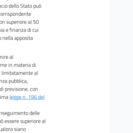
ncio dello Stato può
 corrispondente
on superiore al 50
a e finanza di cui
 nella apposita
nire al
rme in materia di
, limitatamente al
nza pubblica,
di previsione, con
esima
legge n. 196 del
conseguimento delle
uò essere superiore al
ualora siano