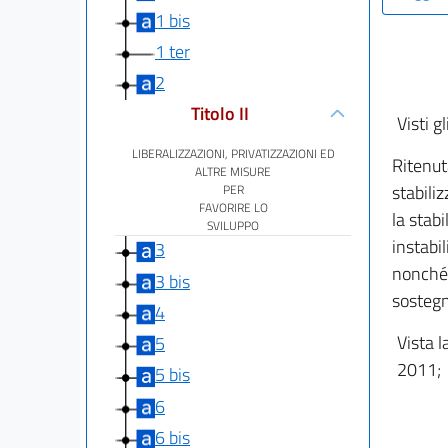
1 bis
1 ter
2
Titolo II
Visti gl
LIBERALIZZAZIONI, PRIVATIZZAZIONI ED
Ritenut
ALTRE MISURE
stabili
PER
FAVORIRE LO
la stabi
SVILUPPO
instabi
3
nonché 
3 bis
sostegn
4
Vista l
5
2011;
5 bis
6
6 bis