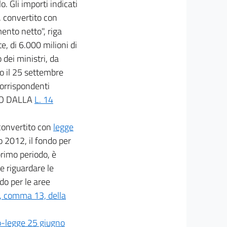
o. Gli importi indicati
, convertito con
mento netto", riga
e, di 6.000 milioni di
 dei ministri, da
o il 25 settembre
 corrispondenti
SSO DALLA
L. 14
onvertito con
legge
o 2012, il fondo per
primo periodo, è
e riguardare le
do per le aree
1, comma 13, della
o-legge 25 giugno