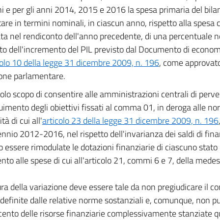
i e per gli anni 2014, 2015 e 2016 la spesa primaria del bila
re in termini nominali, in ciascun anno, rispetto alla spesa
ata nel rendiconto dell'anno precedente, di una percentuale n
to dell'incremento del PIL previsto dal Documento di economi
colo 10 della legge 31 dicembre 2009, n. 196
, come approvato
ione parlamentare.
solo scopo di consentire alle amministrazioni centrali di perve
imento degli obiettivi fissati al comma 01, in deroga alle no
ità di cui all'
articolo 23 della legge 31 dicembre 2009, n. 196
nnio 2012-2016, nel rispetto dell'invarianza dei saldi di fina
 essere rimodulate le dotazioni finanziarie di ciascuno stato 
ento alle spese di cui all'articolo 21, commi 6 e 7, della med
ra della variazione deve essere tale da non pregiudicare il 
à definite dalle relative norme sostanziali e, comunque, non p
cento delle risorse finanziarie complessivamente stanziate q