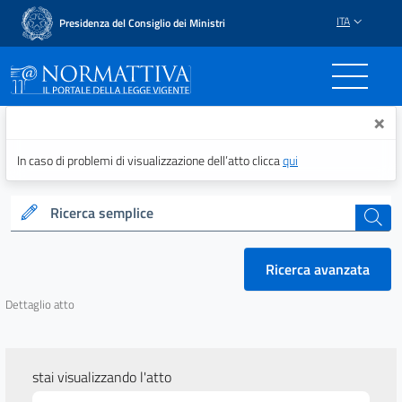
ITA
Presidenza del Consiglio dei Ministri
Normattiva - Il portale del
×
In caso di problemi di visualizzazione dell’atto clicca
qui
Ricerca semplice
cerca
Ricerca avanzata
Dettaglio atto
stai visualizzando l'atto