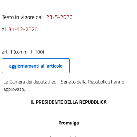
2
Testo in vigore dal:
23-5-2026
3
4
al:
31-12-2026
5
6
art. 1 (commi 1-100)
7
8
aggiornamenti all'articolo
9
La Camera dei deputati ed il Senato della Repubblica hanno
10
approvato;
11
IL PRESIDENTE DELLA REPUBBLICA
12
13
14
Promulga
15