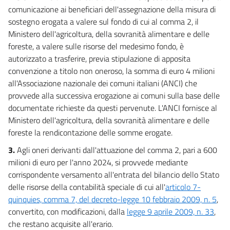
comunicazione ai beneficiari dell'assegnazione della misura di
Allegato IV
sostegno erogata a valere sul fondo di cui al comma 2, il
Allegato V
Ministero dell'agricoltura, della sovranità alimentare e delle
Allegato V
foreste, a valere sulle risorse del medesimo fondo, è
autorizzato a trasferire, previa stipulazione di apposita
Allegati VI e VI bis
convenzione a titolo non oneroso, la somma di euro 4 milioni
Allegato VI
all'Associazione nazionale dei comuni italiani (ANCI) che
Allegato VI bis
provvede alla successiva erogazione ai comuni sulla base delle
documentate richieste da questi pervenute. L'ANCI fornisce al
Allegato VII
Ministero dell'agricoltura, della sovranità alimentare e delle
Allegato VII
foreste la rendicontazione delle somme erogate.
Tabelle A e B
3.
Agli oneri derivanti dall'attuazione del comma 2, pari a 600
Tabelle A e B
milioni di euro per l'anno 2024, si provvede mediante
corrispondente versamento all'entrata del bilancio dello Stato
Quadri generali riassuntivi
delle risorse della contabilità speciale di cui all'
articolo 7-
Quadri generali riassuntivi
quinquies, comma 7, del decreto-legge 10 febbraio 2009, n. 5
,
convertito, con modificazioni, dalla
legge 9 aprile 2009, n. 33
,
Stati di previsione
che restano acquisite all'erario.
Stati di previsione