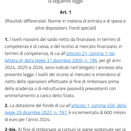
la seguente legge:
16
Art. 1
17
(Risultati differenziali. Norme in materia di entrata e di spesa e
18
altre disposizioni. Fondi speciali)
19
1.
I livelli massimi del saldo netto da finanziare, in termini di
20
competenza e di cassa, e del ricorso al mercato finanziario, in
21
termini di competenza, di cui all'
articolo 21, comma 1-ter,
lettera a), della legge 31 dicembre 2009, n. 196
, per gli anni
Allegati
2024, 2025 e 2026, sono indicati nell'allegato I annesso alla
Allegato I
presente legge. I livelli del ricorso al mercato si intendono al
netto delle operazioni effettuate al fine di rimborsare prima
Allegato I
della scadenza o di ristrutturare passività preesistenti con
Allegato II
ammortamento a carico dello Stato.
Allegato II
2.
La dotazione del fondo di cui all'
articolo 1, comma 450, della
Allegato III
legge 29 dicembre 2022, n. 197
, è incrementata di 600 milioni
di euro per l'anno 2024.
Allegato III
2-bis.
Al fine di rimborsare ai comuni le spese sostenute per la
Allegato IV