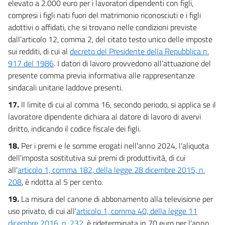
elevato a 2.000 euro per i lavoratori dipendenti con figli,
compresi i figli nati fuori del matrimonio riconosciuti e i figli
adottivi o affidati, che si trovano nelle condizioni previste
dall'articolo 12, comma 2, del citato testo unico delle imposte
sui redditi, di cui al
decreto del Presidente della Repubblica n.
917 del 1986
. I datori di lavoro provvedono all'attuazione del
presente comma previa informativa alle rappresentanze
sindacali unitarie laddove presenti.
17.
Il limite di cui al comma 16, secondo periodo, si applica se il
lavoratore dipendente dichiara al datore di lavoro di avervi
diritto, indicando il codice fiscale dei figli.
18.
Per i premi e le somme erogati nell'anno 2024, l'aliquota
dell'imposta sostitutiva sui premi di produttività, di cui
all'
articolo 1, comma 182, della legge 28 dicembre 2015, n.
208
, è ridotta al 5 per cento.
19.
La misura del canone di abbonamento alla televisione per
uso privato, di cui all'
articolo 1, comma 40, della legge 11
dicembre 2016, n. 232
, è rideterminata in 70 euro per l'anno