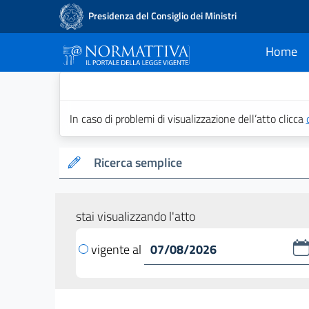
Presidenza del Consiglio dei Ministri
Home
current
Normattiva - Il po
In caso di problemi di visualizzazione dell’atto clicca
Ricerca semplice
stai visualizzando l'atto
vigente al