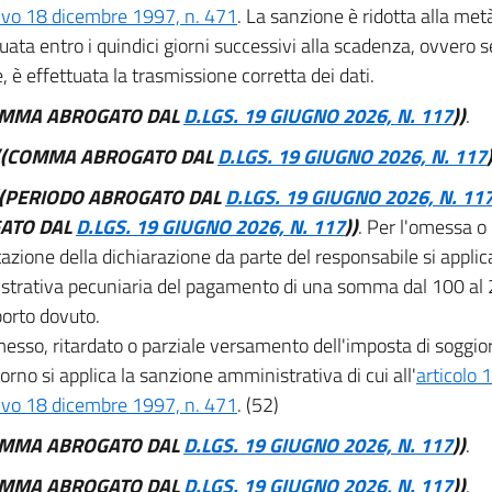
tivo 18 dicembre 1997, n. 471
. La sanzione è ridotta alla met
tuata entro i quindici giorni successivi alla scadenza, ovvero
, è effettuata la trasmissione corretta dei dati.
OMMA ABROGATO DAL
D.LGS. 19 GIUGNO 2026, N. 117
))
.
((COMMA ABROGATO DAL
D.LGS. 19 GIUGNO 2026, N. 117
((PERIODO ABROGATO DAL
D.LGS. 19 GIUGNO 2026, N. 11
ATO DAL
D.LGS. 19 GIUGNO 2026, N. 117
))
. Per l'omessa o
azione della dichiarazione da parte del responsabile si applic
trativa pecuniaria del pagamento di una somma dal 100 al 
porto dovuto.
messo, ritardato o parziale versamento dell'imposta di soggio
iorno si applica la sanzione amministrativa di cui all'
articolo 
tivo 18 dicembre 1997, n. 471
. (52)
OMMA ABROGATO DAL
D.LGS. 19 GIUGNO 2026, N. 117
))
.
OMMA ABROGATO DAL
D.LGS. 19 GIUGNO 2026, N. 117
))
.