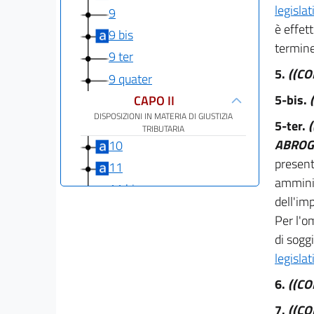
legisla
9
è effet
9 bis
termine
9 ter
5.
((C
9 quater
5-bis.
CAPO II
DISPOSIZIONI IN MATERIA DI GIUSTIZIA
5-ter.
TRIBUTARIA
ABROG
10
present
11
amminis
11 bis
dell'im
11 ter
Per l'o
CAPO III
di sogg
DISPOSIZIONI IN MATERIA DI CONTENIMENTO
legisla
DELLA SPESA PUBBLICA
12
6.
((C
12 bis
7.
((C