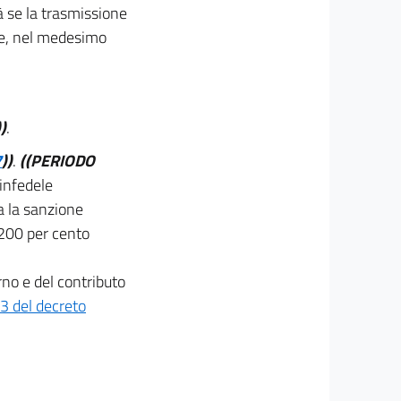
à se la trasmissione
 se, nel medesimo
))
.
7
))
.
((PERIODO
 infedele
a la sanzione
200 per cento
rno e del contributo
13 del decreto