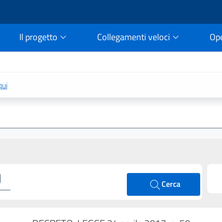
Il progetto
Collegamenti veloci
Op
rtale della legge vigent
qui
Cerca