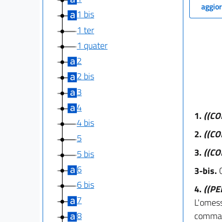
aggior
1 bis
1 ter
1 quater
2
2 bis
3
4
1.
((C
4 bis
2.
((C
5
3.
((C
5 bis
6
3-bis.
6 bis
4.
((P
7
L'omess
8
comma 1