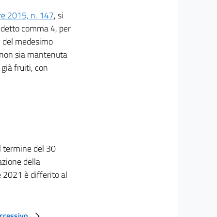
re 2015, n. 147
, si
redetto comma 4, per
 1 del medesimo
ia non sia mantenuta
già fruiti, con
l termine del 30
azione della
 2021 è differito al
uccessivo