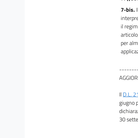
13
7-bis.
I
13 bis
interpr
13 ter
il regi
13 quater
articol
Titolo II
per alm
DISPOSIZIONI URGENTI IN MATERIA DI ENTI
applicaz
TERRITORIALI
14
-------
14 bis
AGGIOR
14 ter
15
Il
D.L. 2
16
giugno p
17
dichiara
18
30 sett
19