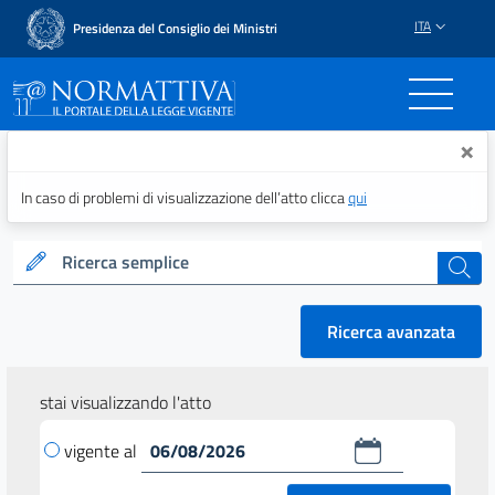
ITA
Presidenza del Consiglio dei Ministri
Normattiva - Il portale del
×
In caso di problemi di visualizzazione dell’atto clicca
qui
Ricerca semplice
cerca
Ricerca avanzata
stai visualizzando l'atto
vigente al