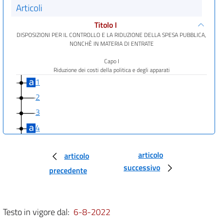
Articoli
Titolo I
DISPOSIZIONI PER IL CONTROLLO E LA RIDUZIONE DELLA SPESA PUBBLICA,
NONCHÈ IN MATERIA DI ENTRATE
Capo I
Riduzione dei costi della politica e degli apparati
1
2
3
4
5
articolo
articolo
6
successivo
precedente
7
8
Capo II
Testo in vigore dal:
6-8-2022
Razionalizzazione e monitoraggio della spesa delle amministrazioni pubbliche