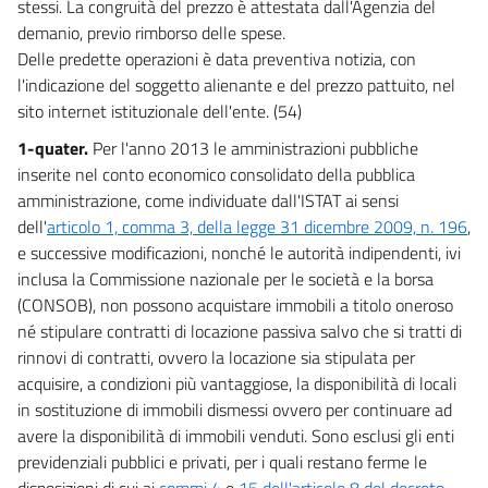
stessi. La congruità del prezzo è attestata dall'Agenzia del
41
demanio, previo rimborso delle spese.
Delle predette operazioni è data preventiva notizia, con
Allegati
l'indicazione del soggetto alienante e del prezzo pattuito, nel
sito internet istituzionale dell'ente. (54)
Allegato A
Allegato A
1-quater.
Per l'anno 2013 le amministrazioni pubbliche
inserite nel conto economico consolidato della pubblica
Allegato B
amministrazione, come individuate dall'ISTAT ai sensi
Allegato B
dell'
articolo 1, comma 3, della legge 31 dicembre 2009, n. 196
,
e successive modificazioni, nonché le autorità indipendenti, ivi
Allegato C
inclusa la Commissione nazionale per le società e la borsa
Allegato C
(CONSOB), non possono acquistare immobili a titolo oneroso
Allegato C bis
né stipulare contratti di locazione passiva salvo che si tratti di
rinnovi di contratti, ovvero la locazione sia stipulata per
acquisire, a condizioni più vantaggiose, la disponibilità di locali
in sostituzione di immobili dismessi ovvero per continuare ad
avere la disponibilità di immobili venduti. Sono esclusi gli enti
previdenziali pubblici e privati, per i quali restano ferme le
disposizioni di cui ai
commi 4
e
15 dell'articolo 8 del decreto-