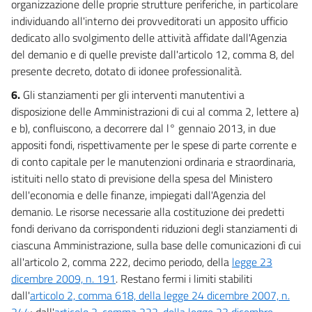
organizzazione delle proprie strutture periferiche, in particolare
individuando all'interno dei provveditorati un apposito ufficio
dedicato allo svolgimento delle attività affidate dall'Agenzia
del demanio e di quelle previste dall'articolo 12, comma 8, del
presente decreto, dotato di idonee professionalità.
6.
Gli stanziamenti per gli interventi manutentivi a
disposizione delle Amministrazioni di cui al comma 2, lettere a)
e b), confluiscono, a decorrere dal l° gennaio 2013, in due
appositi fondi, rispettivamente per le spese di parte corrente e
di conto capitale per le manutenzioni ordinaria e straordinaria,
istituiti nello stato di previsione della spesa del Ministero
dell'economia e delle finanze, impiegati dall'Agenzia del
demanio. Le risorse necessarie alla costituzione dei predetti
fondi derivano da corrispondenti riduzioni degli stanziamenti di
ciascuna Amministrazione, sulla base delle comunicazioni dì cui
all'articolo 2, comma 222, decimo periodo, della
legge 23
dicembre 2009, n. 191
. Restano fermi i limiti stabiliti
dall'
articolo 2, comma 618, della legge 24 dicembre 2007, n.
244
; dall'
articolo 2, comma 222, della legge 23 dicembre