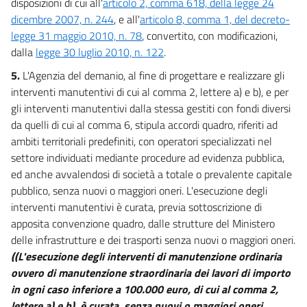
disposizioni di cui all'
articolo 2, comma 618, della legge 24
dicembre 2007, n. 244
, e all'
articolo 8, comma 1, del decreto-
legge 31 maggio 2010, n. 78
, convertito, con modificazioni,
dalla
legge 30 luglio 2010, n. 122
.
5.
L'Agenzia del demanio, al fine di progettare e realizzare gli
interventi manutentivi di cui al comma 2, lettere a) e b), e per
gli interventi manutentivi dalla stessa gestiti con fondi diversi
da quelli di cui al comma 6, stipula accordi quadro, riferiti ad
ambiti territoriali predefiniti, con operatori specializzati nel
settore individuati mediante procedure ad evidenza pubblica,
ed anche avvalendosi di società a totale o prevalente capitale
pubblico, senza nuovi o maggiori oneri. L'esecuzione degli
interventi manutentivi è curata, previa sottoscrizione di
apposita convenzione quadro, dalle strutture del Ministero
delle infrastrutture e dei trasporti senza nuovi o maggiori oneri.
((L'esecuzione degli interventi di manutenzione ordinaria
ovvero di manutenzione straordinaria dei lavori di importo
in ogni caso inferiore a 100.000 euro, di cui al comma 2,
lettere a) e b), è curata, senza nuovi o maggiori oneri,