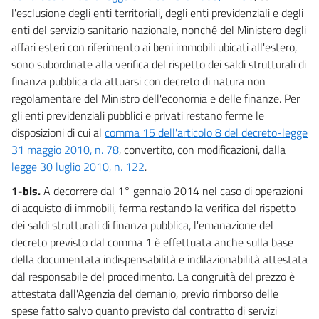
20
l'esclusione degli enti territoriali, degli enti previdenziali e degli
Capo IV
enti del servizio sanitario nazionale, nonché del Ministero degli
Finanziamento di spese indifferibili ed altre disposizioni di carattere
affari esteri con riferimento ai beni immobili ubicati all'estero,
finanziario
sono subordinate alla verifica del rispetto dei saldi strutturali di
21
finanza pubblica da attuarsi con decreto di natura non
22
regolamentare del Ministro dell'economia e delle finanze. Per
Capo V
gli enti previdenziali pubblici e privati restano ferme le
Disposizioni in materia di entrate
disposizioni di cui al
comma 15 dell'articolo 8 del decreto-legge
23
31 maggio 2010, n. 78
, convertito, con modificazioni, dalla
legge 30 luglio 2010, n. 122
.
24
25
1-bis.
A decorrere dal 1° gennaio 2014 nel caso di operazioni
di acquisto di immobili, ferma restando la verifica del rispetto
Titolo II
dei saldi strutturali di finanza pubblica, l'emanazione del
DISPOSIZIONI PER LO SVILUPPO
26
decreto previsto dal comma 1 è effettuata anche sulla base
della documentata indispensabilità e indilazionabilità attestata
27
dal responsabile del procedimento. La congruità del prezzo è
28
attestata dall'Agenzia del demanio, previo rimborso delle
29
spese fatto salvo quanto previsto dal contratto di servizi