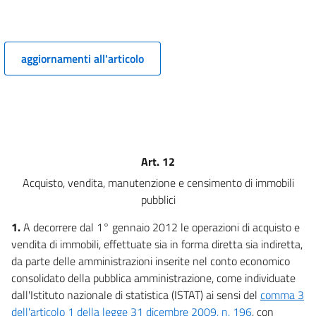
9
10
11
aggiornamenti all'articolo
12
13
14
15
Art. 12
Capo III
Contenimento e razionalizzazione delle spese in materia di
Acquisto, vendita, manutenzione e censimento di immobili
impiego pubblico, sanità, assistenza, previdenza, organizzazione
pubblici
scolastica. Concorso degli enti territoriali alla stabilizzazione
finanziaria
1.
A decorrere dal 1° gennaio 2012 le operazioni di acquisto e
16
vendita di immobili, effettuate sia in forma diretta sia indiretta,
17
da parte delle amministrazioni inserite nel conto economico
18
consolidato della pubblica amministrazione, come individuate
dall'Istituto nazionale di statistica (ISTAT) ai sensi del
comma 3
19
dell'articolo 1 della legge 31 dicembre 2009, n. 196
, con