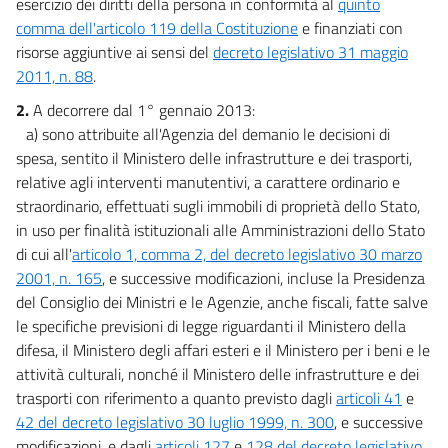
esercizio dei diritti della persona in conformità al
quinto
comma dell'articolo 119 della Costituzione
e finanziati con
risorse aggiuntive ai sensi del
decreto legislativo 31 maggio
2011, n. 88
.
2.
A decorrere dal 1° gennaio 2013:
a) sono attribuite all'Agenzia del demanio le decisioni di
spesa, sentito il Ministero delle infrastrutture e dei trasporti,
relative agli interventi manutentivi, a carattere ordinario e
straordinario, effettuati sugli immobili di proprietà dello Stato,
in uso per finalità istituzionali alle Amministrazioni dello Stato
di cui all'
articolo 1, comma 2, del decreto legislativo 30 marzo
2001, n. 165
, e successive modificazioni, incluse la Presidenza
del Consiglio dei Ministri e le Agenzie, anche fiscali, fatte salve
le specifiche previsioni di legge riguardanti il Ministero della
difesa, il Ministero degli affari esteri e il Ministero per i beni e le
attività culturali, nonché il Ministero delle infrastrutture e dei
trasporti con riferimento a quanto previsto dagli
articoli 41
e
42 del decreto legislativo 30 luglio 1999, n. 300
, e successive
modificazioni, e dagli
articoli 127
e
128 del decreto legislativo