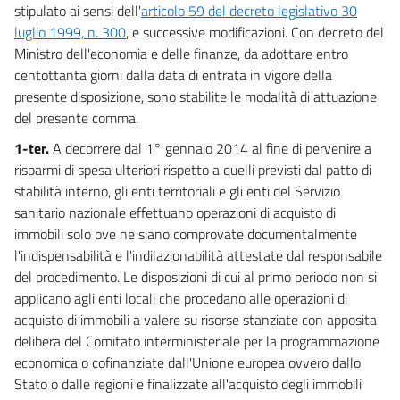
stipulato ai sensi dell'
articolo 59 del decreto legislativo 30
30
luglio 1999, n. 300
, e successive modificazioni. Con decreto del
31
Ministro dell'economia e delle finanze, da adottare entro
32
centottanta giorni dalla data di entrata in vigore della
presente disposizione, sono stabilite le modalità di attuazione
33
del presente comma.
33 bis
1-ter.
A decorrere dal 1° gennaio 2014 al fine di pervenire a
33 ter
risparmi di spesa ulteriori rispetto a quelli previsti dal patto di
34
stabilità interno, gli enti territoriali e gli enti del Servizio
35
sanitario nazionale effettuano operazioni di acquisto di
immobili solo ove ne siano comprovate documentalmente
36
l'indispensabilità e l'indilazionabilità attestate dal responsabile
37
del procedimento. Le disposizioni di cui al primo periodo non si
38
applicano agli enti locali che procedano alle operazioni di
acquisto di immobili a valere su risorse stanziate con apposita
39
delibera del Comitato interministeriale per la programmazione
Titolo III
economica o cofinanziate dall'Unione europea ovvero dallo
DISPOSIZIONI FINALI
Stato o dalle regioni e finalizzate all'acquisto degli immobili
40