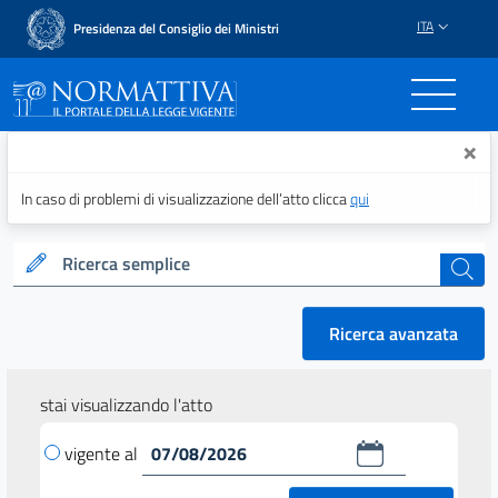
ITA
Presidenza del Consiglio dei Ministri
Normattiva - Il portale del
×
In caso di problemi di visualizzazione dell’atto clicca
qui
Ricerca semplice
cerca
Ricerca avanzata
stai visualizzando l'atto
vigente al