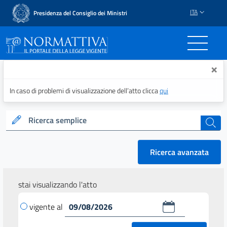
ITA
Presidenza del Consiglio dei Ministri
Normattiva - Il portale del
×
In caso di problemi di visualizzazione dell’atto clicca
qui
Ricerca semplice
cerca
Ricerca avanzata
stai visualizzando l'atto
vigente al