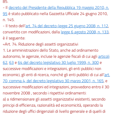
85.
- Il
decreto del Presidente della Repubblica 19 maggio 2010, n.
95
è stato pubblicato nella Gazzetta Ufficiale 24 giugno 2010,
n. 145.
- Il testo dell'
art. 74 del decreto-legge 25 giugno 2008, n. 112
,
convertito con modificazioni, dalla
legge 6 agosto 2008, n. 133
,
è il seguente:
«Art. 74. Riduzione degli assetti organizzativi
1. Le amministrazioni dello Stato, anche ad ordinamento
autonomo, le agenzie, incluse le agenzie fiscali di cui agli
articoli
62
,
63
e
64 del decreto legislativo 30 luglio 1999, n. 300
e
successive modificazioni e integrazioni, gli enti pubblici non
economici, gli enti di ricerca, nonché gli enti pubblici di cui all'
art.
70, comma 4, del decreto legislativo 30 marzo 2001, n. 165
, e
successive modificazioni ed integrazioni, provvedono entro il 30
novembre 2008 , secondo i rispettivi ordinamenti:
a) a ridimensionare gli assetti organizzativi esistenti, secondo
principi di efficienza, razionalità ed economicità, operando la
riduzione degli uffici dirigenziali di livello generale e di quelli di