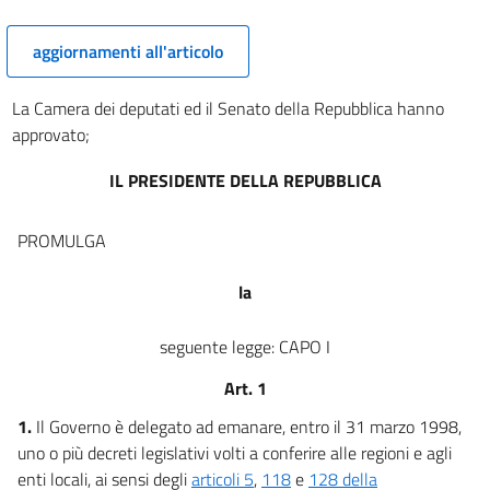
13
aggiornamenti all'articolo
14
15
La Camera dei deputati ed il Senato della Repubblica hanno
16
approvato;
17
IL PRESIDENTE DELLA REPUBBLICA
18
19
PROMULGA
CAPO III
20
la
20 bis
seguente legge: CAPO I
20 ter
CAPO IV
Art. 1
21
1.
Il Governo è delegato ad emanare, entro il 31 marzo 1998,
22
uno o più decreti legislativi volti a conferire alle regioni e agli
enti locali, ai sensi degli
articoli 5
,
118
e
128 della