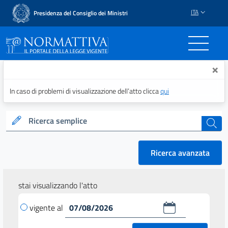
ITA
Presidenza del Consiglio dei Ministri
Normattiva - Il portale del
×
In caso di problemi di visualizzazione dell’atto clicca
qui
Ricerca semplice
cerca
Ricerca avanzata
stai visualizzando l'atto
vigente al