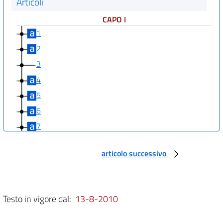
Articoli
CAPO I
1
2
3
4
5
6
7
8
articolo successivo
9
10
CAPO II
Testo in vigore dal:
13-8-2010
11
12