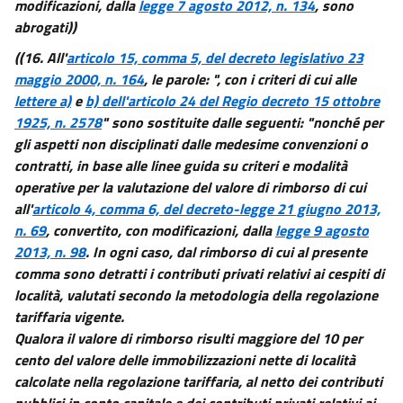
modificazioni, dalla
legge 7 agosto 2012, n. 134
, sono
abrogati))
((16. All'
articolo 15, comma 5, del decreto legislativo 23
maggio 2000, n. 164
, le parole: ", con i criteri di cui alle
lettere a)
e
b) dell'articolo 24 del Regio decreto 15 ottobre
1925, n. 2578
" sono sostituite dalle seguenti: "nonché per
gli aspetti non disciplinati dalle medesime convenzioni o
contratti, in base alle linee guida su criteri e modalità
operative per la valutazione del valore di rimborso di cui
all'
articolo 4, comma 6, del decreto-legge 21 giugno 2013,
n. 69
, convertito, con modificazioni, dalla
legge 9 agosto
2013, n. 98
. In ogni caso, dal rimborso di cui al presente
comma sono detratti i contributi privati relativi ai cespiti di
località, valutati secondo la metodologia della regolazione
tariffaria vigente.
Qualora il valore di rimborso risulti maggiore del 10 per
cento del valore delle immobilizzazioni nette di località
calcolate nella regolazione tariffaria, al netto dei contributi
pubblici in conto capitale e dei contributi privati relativi ai