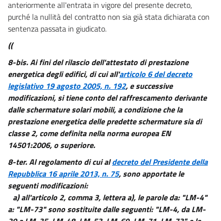
anteriormente all'entrata in vigore del presente decreto,
purché la nullità del contratto non sia già stata dichiarata con
sentenza passata in giudicato.
((
8-bis.
Ai fini del rilascio dell'attestato di prestazione
energetica degli edifici, di cui all'
articolo 6 del decreto
legislativo 19 agosto 2005, n. 192
, e successive
modificazioni, si tiene conto del raffrescamento derivante
dalle schermature solari mobili, a condizione che la
prestazione energetica delle predette schermature sia di
classe 2, come definita nella norma europea EN
14501:2006, o superiore.
8-ter.
Al regolamento di cui al
decreto del Presidente della
Repubblica 16 aprile 2013, n. 75
, sono apportate le
seguenti modificazioni:
a) all'articolo 2, comma 3, lettera a), le parole da: "LM-4"
a: "LM-73" sono sostituite dalle seguenti: "LM-4, da LM-
20 a LM-35, LM-48, LM-53, LM-69, LM-71, LM-73" e le