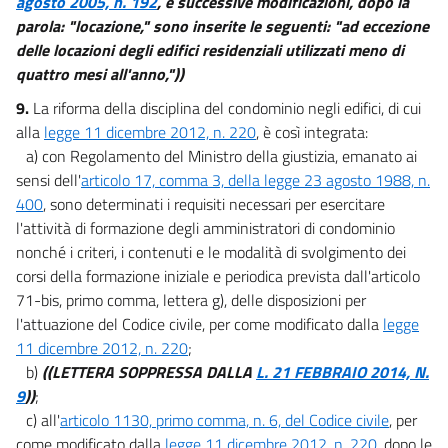
agosto 2005, n. 192
, e successive modificazioni, dopo la
parola: "locazione," sono inserite le seguenti: "ad eccezione
delle locazioni degli edifici residenziali utilizzati meno di
quattro mesi all'anno,"))
9.
La riforma della disciplina del condominio negli edifici, di cui
alla
legge 11 dicembre 2012, n. 220
, è così integrata:
a) con Regolamento del Ministro della giustizia, emanato ai
sensi dell'
articolo 17, comma 3, della legge 23 agosto 1988, n.
400
, sono determinati i requisiti necessari per esercitare
l'attività di formazione degli amministratori di condominio
nonché i criteri, i contenuti e le modalità di svolgimento dei
corsi della formazione iniziale e periodica prevista dall'articolo
71-bis, primo comma, lettera g), delle disposizioni per
l'attuazione del Codice civile, per come modificato dalla
legge
11 dicembre 2012, n. 220
;
b)
((LETTERA SOPPRESSA DALLA
L. 21 FEBBRAIO 2014, N.
9
))
;
c) all'
articolo 1130, primo comma, n. 6, del Codice civile
, per
come modificato dalla
legge 11 dicembre 2012, n. 220
, dopo le