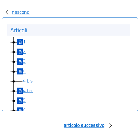
nascondi
Articoli
1
2
3
4
4 bis
4 ter
5
6
7
articolo successivo
8
9