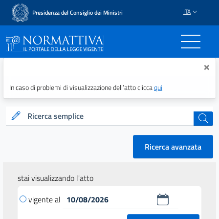
ITA
Presidenza del Consiglio dei Ministri
Normattiva - Il portale del
×
In caso di problemi di visualizzazione dell’atto clicca
qui
Ricerca semplice
cerca
Ricerca avanzata
stai visualizzando l'atto
vigente al