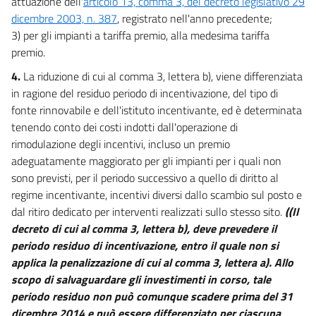
attuazione dell'
articolo 13, comma 3, del decreto legislativo 29
dicembre 2003, n. 387
, registrato nell'anno precedente;
3) per gli impianti a tariffa premio, alla medesima tariffa
premio.
4.
La riduzione di cui al comma 3, lettera b), viene differenziata
in ragione del residuo periodo di incentivazione, del tipo di
fonte rinnovabile e dell'istituto incentivante, ed è determinata
tenendo conto dei costi indotti dall'operazione di
rimodulazione degli incentivi, incluso un premio
adeguatamente maggiorato per gli impianti per i quali non
sono previsti, per il periodo successivo a quello di diritto al
regime incentivante, incentivi diversi dallo scambio sul posto e
dal ritiro dedicato per interventi realizzati sullo stesso sito.
((Il
decreto di cui al comma 3, lettera b), deve prevedere il
periodo residuo di incentivazione, entro il quale non si
applica la penalizzazione di cui al comma 3, lettera a). Allo
scopo di salvaguardare gli investimenti in corso, tale
periodo residuo non può comunque scadere prima del 31
dicembre 2014 e può essere differenziato per ciascuna