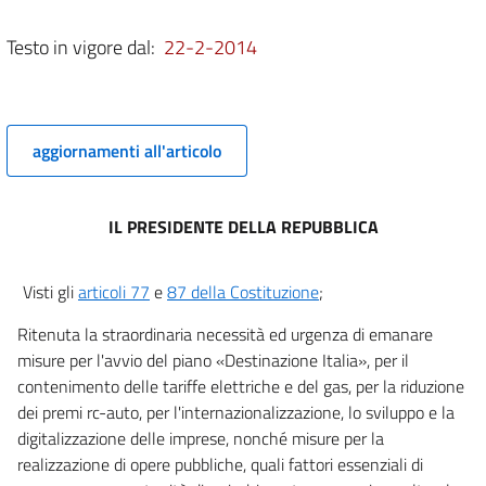
10
Testo in vigore dal:
22-2-2014
11
12
13
aggiornamenti all'articolo
13 bis
14
IL PRESIDENTE DELLA REPUBBLICA
15
Allegati
Visti gli
articoli 77
e
87 della Costituzione
;
Allegato 1
Ritenuta la straordinaria necessità ed urgenza di emanare
Allegato 1
misure per l'avvio del piano «Destinazione Italia», per il
contenimento delle tariffe elettriche e del gas, per la riduzione
dei premi rc-auto, per l'internazionalizzazione, lo sviluppo e la
digitalizzazione delle imprese, nonché misure per la
realizzazione di opere pubbliche, quali fattori essenziali di