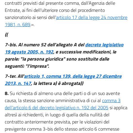
contratti previsti dal presente comma, dall'Agenzia delle
Entrate, ai fini dell'ulteriore corso del procedimento
sanzionatorio ai sensi dell'
articolo 17 della legge 24 novembre
1981, n. 689
.».
((
7-bis.
Al numero 52 dell'allegato A del
decreto legislativo
19 agosto 2005, n. 192
, e successive modificazioni, le
parole: "la persona giuridica" sono sostituite dalle
seguenti: "l'impresa".
7-ter. All'
articolo 1, comma 139, della legge 27 dicembre
2013, n. 147
, la lettera a) è abrogata))
8.
Su richiesta di almeno una delle parti o di un suo avente
causa, la stessa sanzione amministrativa di cui al
comma 3
dell'articolo 6 del decreto legislativo n. 192 del 2005
si applica
altresì ai richiedenti, in luogo di quella della nullità del
contratto anteriormente prevista, per le violazioni del
previgente comma 3-bis dello stesso articolo 6 commesse