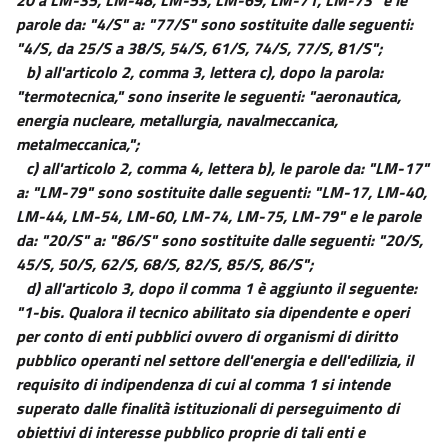
parole da: "4/S" a: "77/S" sono sostituite dalle seguenti:
"4/S, da 25/S a 38/S, 54/S, 61/S, 74/S, 77/S, 81/S";
b) all'articolo 2, comma 3, lettera c), dopo la parola:
"termotecnica," sono inserite le seguenti: "aeronautica,
energia nucleare, metallurgia, navalmeccanica,
metalmeccanica,";
c) all'articolo 2, comma 4, lettera b), le parole da: "LM-17"
a: "LM-79" sono sostituite dalle seguenti: "LM-17, LM-40,
LM-44, LM-54, LM-60, LM-74, LM-75, LM-79" e le parole
da: "20/S" a: "86/S" sono sostituite dalle seguenti: "20/S,
45/S, 50/S, 62/S, 68/S, 82/S, 85/S, 86/S";
d) all'articolo 3, dopo il comma 1 è aggiunto il seguente:
"1-bis. Qualora il tecnico abilitato sia dipendente e operi
per conto di enti pubblici ovvero di organismi di diritto
pubblico operanti nel settore dell'energia e dell'edilizia, il
requisito di indipendenza di cui al comma 1 si intende
superato dalle finalità istituzionali di perseguimento di
obiettivi di interesse pubblico proprie di tali enti e