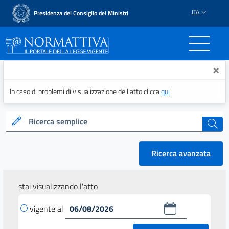
ITA
Presidenza del Consiglio dei Ministri
Normattiva - Il portale del
×
In caso di problemi di visualizzazione dell’atto clicca
qui
Ricerca semplice
cerca
Ricerca avanzata
stai visualizzando l'atto
vigente al