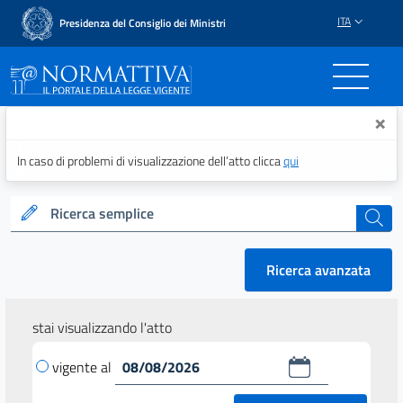
ITA
Presidenza del Consiglio dei Ministri
Normattiva - Il portale del
×
In caso di problemi di visualizzazione dell’atto clicca
qui
Ricerca semplice
cerca
Ricerca avanzata
stai visualizzando l'atto
vigente al