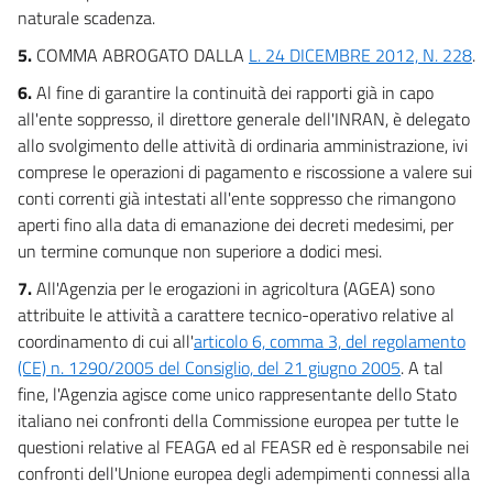
naturale scadenza.
23 quater
5.
COMMA ABROGATO DALLA
L. 24 DICEMBRE 2012, N. 228
.
23 quinquies
6.
Al fine di garantire la continuità dei rapporti già in capo
23 sexies
all'ente soppresso, il direttore generale dell'INRAN, è delegato
23 septies
allo svolgimento delle attività di ordinaria amministrazione, ivi
23 octies
comprese le operazioni di pagamento e riscossione a valere sui
23 novies
conti correnti già intestati all'ente soppresso che rimangono
aperti fino alla data di emanazione dei decreti medesimi, per
23 decies
un termine comunque non superiore a dodici mesi.
23 undecies
7.
All'Agenzia per le erogazioni in agricoltura (AGEA) sono
23 duodecies
attribuite le attività a carattere tecnico-operativo relative al
24
coordinamento di cui all'
articolo 6, comma 3, del regolamento
(CE) n. 1290/2005 del Consiglio, del 21 giugno 2005
. A tal
24 bis
fine, l'Agenzia agisce come unico rappresentante dello Stato
25
italiano nei confronti della Commissione europea per tutte le
questioni relative al FEAGA ed al FEASR ed è responsabile nei
Allegati
confronti dell'Unione europea degli adempimenti connessi alla