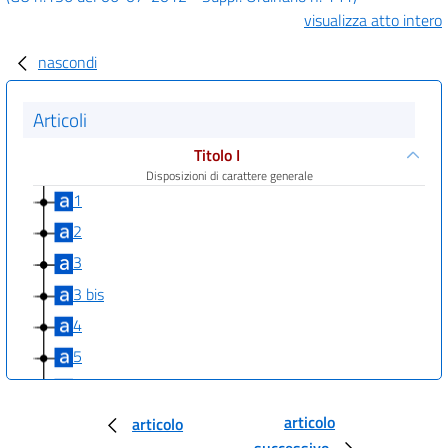
visualizza atto intero
nascondi
Articoli
Titolo I
Disposizioni di carattere generale
1
2
3
3 bis
4
5
6
Titolo II
articolo
articolo
Riduzione della spesa delle amministrazioni statali e
successivo