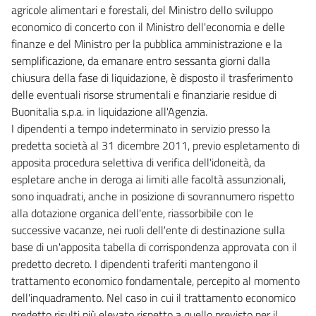
agricole alimentari e forestali, del Ministro dello sviluppo
economico di concerto con il Ministro dell'economia e delle
finanze e del Ministro per la pubblica amministrazione e la
semplificazione, da emanare entro sessanta giorni dalla
chiusura della fase di liquidazione, è disposto il trasferimento
delle eventuali risorse strumentali e finanziarie residue di
Buonitalia s.p.a. in liquidazione all'Agenzia.
I dipendenti a tempo indeterminato in servizio presso la
predetta società al 31 dicembre 2011, previo espletamento di
apposita procedura selettiva di verifica dell'idoneità, da
espletare anche in deroga ai limiti alle facoltà assunzionali,
sono inquadrati, anche in posizione di sovrannumero rispetto
alla dotazione organica dell'ente, riassorbibile con le
successive vacanze, nei ruoli dell'ente di destinazione sulla
base di un'apposita tabella di corrispondenza approvata con il
predetto decreto. I dipendenti traferiti mantengono il
trattamento economico fondamentale, percepito al momento
dell'inquadramento. Nel caso in cui il trattamento economico
predetto risulti più elevato rispetto a quello previsto per il