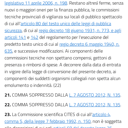
legislativo 11 aprile 2006, n. 198
. Restano altresì ferme, senza
nuovi o maggiori oneri per la finanza pubblica, le commissioni
tecniche provinciali di vigilanza sui locali di pubblico spettacolo
di cui all'
articolo 80 del testo unico delle leggi di pubblica
sicurezza
, di cui al
regio decreto 18 giugno 1931, n. 773, e agli
articoli 141
e
142
del regolamento per l'esecuzione del
predetto testo unico di cui al
regio decreto 6 maggio 1940, n.
635
, e successive modificazioni. Ai componenti delle
commissioni tecniche non spettano compensi, gettoni di
presenza o rimborsi di spese. A decorrere dalla data di entrata
in vigore della legge di conversione del presente decreto, ai
componenti dei suddetti organismi collegiali non spetta alcun
emolumento o indennità. (22)
21.
COMMA SOPPRESSO DALLA
L. 7 AGOSTO 2012, N. 135
.
22.
COMMA SOPPRESSO DALLA
L. 7 AGOSTO 2012, N. 135
.
23.
La Commissione scientifica CITES di cui all'
articolo 4,
comma 5, della legge 7 febbraio 1992, n. 150
, non è soggetta
alle disposizioni di cui agli
articoli 68 del decreto legge 25