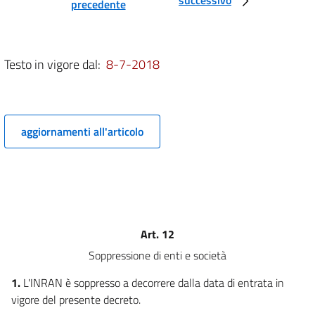
precedente
degli enti non territoriali
7
8
Testo in vigore dal:
8-7-2018
9
10
11
aggiornamenti all'articolo
12
13
14
Titolo III
Razionalizzazione e riduzione della spesa sanitaria
15
Art. 12
Titolo IV
Soppressione di enti e società
Razionalizzazione e riduzione della spesa degli enti
territoriali
1.
L'INRAN è soppresso a decorrere dalla data di entrata in
16
vigore del presente decreto.
16 bis