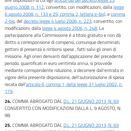
giugno 2008, n. 112
, convertito, con modificazioni, dalla
legge
6 agosto 2008, n. 133 e 29, comma 2, lettera e-bis)
, e
comma
2-bis
, del
decreto legge 4 luglio 2006, n. 223
, convertito, con
modificazioni, dalla
legge 4 agosto 2006, n. 248
. La
partecipazione alla Commissione è a titolo gratuito e non dà
diritto a corresponsione di compensi, comunque denominati,
gettoni di presenza e rimborsi spese , fatti salvi gli oneri di
missione. Agli oneri derivanti dall'applicazione del precedente
periodo, quantificati in euro ventimila annui, si provvede
mediante corrispondente riduzione, a decorrere dall'entrata in
vigore della presente disposizione, dell'autorizzazione di spesa
recata dall'
articolo 6, comma 1, della legge 31 luglio 2002, n.
179
.
24.
COMMA ABROGATO DAL
D.L. 21 GIUGNO 2013, N. 69
CONVERTITO CON MODIFICAZIONI DALLA L. 9 AGOSTO, N.
98.
25.
COMMA ABROGATO DAL
D.L. 21 GIUGNO 2013, N. 69