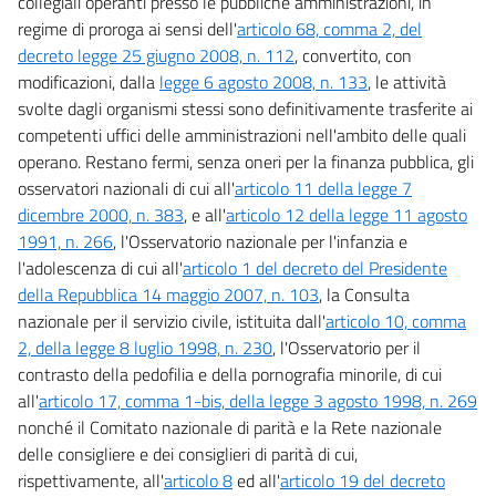
collegiali operanti presso le pubbliche amministrazioni, in
regime di proroga ai sensi dell'
articolo 68, comma 2, del
decreto legge 25 giugno 2008, n. 112
, convertito, con
modificazioni, dalla
legge 6 agosto 2008, n. 133
, le attività
svolte dagli organismi stessi sono definitivamente trasferite ai
competenti uffici delle amministrazioni nell'ambito delle quali
operano. Restano fermi, senza oneri per la finanza pubblica, gli
osservatori nazionali di cui all'
articolo 11 della legge 7
dicembre 2000, n. 383
, e all'
articolo 12 della legge 11 agosto
1991, n. 266
, l'Osservatorio nazionale per l'infanzia e
l'adolescenza di cui all'
articolo 1 del decreto del Presidente
della Repubblica 14 maggio 2007, n. 103
, la Consulta
nazionale per il servizio civile, istituita dall'
articolo 10, comma
2, della legge 8 luglio 1998, n. 230
, l'Osservatorio per il
contrasto della pedofilia e della pornografia minorile, di cui
all'
articolo 17, comma 1-bis, della legge 3 agosto 1998, n. 269
nonché il Comitato nazionale di parità e la Rete nazionale
delle consigliere e dei consiglieri di parità di cui,
rispettivamente, all'
articolo 8
ed all'
articolo 19 del decreto