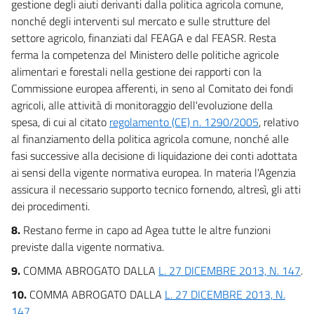
Allegato 1
gestione degli aiuti derivanti dalla politica agricola comune,
Allegato 1
nonché degli interventi sul mercato e sulle strutture del
settore agricolo, finanziati dal FEAGA e dal FEASR. Resta
Allegato 2
ferma la competenza del Ministero delle politiche agricole
Allegato 2
alimentari e forestali nella gestione dei rapporti con la
Commissione europea afferenti, in seno al Comitato dei fondi
Allegato 3
agricoli, alle attività di monitoraggio dell'evoluzione della
Allegato 3
spesa, di cui al citato
regolamento (CE) n. 1290/2005
, relativo
Tabella
al finanziamento della politica agricola comune, nonché alle
fasi successive alla decisione di liquidazione dei conti adottata
Tabella
ai sensi della vigente normativa europea. In materia l'Agenzia
assicura il necessario supporto tecnico fornendo, altresì, gli atti
dei procedimenti.
8.
Restano ferme in capo ad Agea tutte le altre funzioni
previste dalla vigente normativa.
9.
COMMA ABROGATO DALLA
L. 27 DICEMBRE 2013, N. 147
.
10.
COMMA ABROGATO DALLA
L. 27 DICEMBRE 2013, N.
147
.