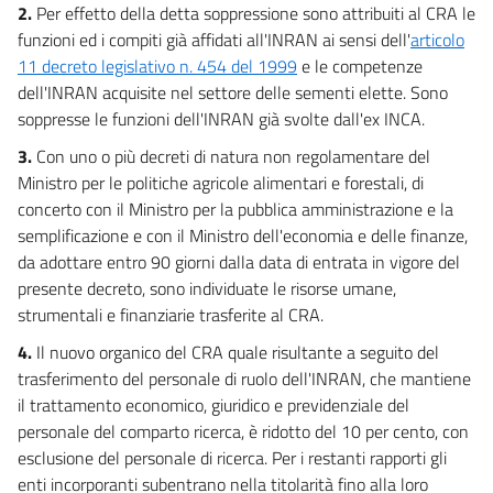
2.
Per effetto della detta soppressione sono attribuiti al CRA le
17
funzioni ed i compiti già affidati all'INRAN ai sensi dell'
articolo
11 decreto legislativo n. 454 del 1999
e le competenze
18
dell'INRAN acquisite nel settore delle sementi elette. Sono
19
soppresse le funzioni dell'INRAN già svolte dall'ex INCA.
20
3.
Con uno o più decreti di natura non regolamentare del
Titolo V
Ministro per le politiche agricole alimentari e forestali, di
Finalizzazione dei risparmi di spesa ed altre disposizioni
concerto con il Ministro per la pubblica amministrazione e la
di carattere finanziario
semplificazione e con il Ministro dell'economia e delle finanze,
21
da adottare entro 90 giorni dalla data di entrata in vigore del
22
presente decreto, sono individuate le risorse umane,
23
strumentali e finanziarie trasferite al CRA.
((Titolo V-bis
4.
Il nuovo organico del CRA quale risultante a seguito del
Efficientamento, valorizzazione e dismissione del patrimonio pubblico, e
trasferimento del personale di ruolo dell'INRAN, che mantiene
misure di razionalizzazione dell'amministrazione economico-finanziaria
il trattamento economico, giuridico e previdenziale del
nonchè misure di rafforzamento patrimoniale delle imprese del settore
bancario))
personale del comparto ricerca, è ridotto del 10 per cento, con
23 bis
esclusione del personale di ricerca. Per i restanti rapporti gli
23 ter
enti incorporanti subentrano nella titolarità fino alla loro