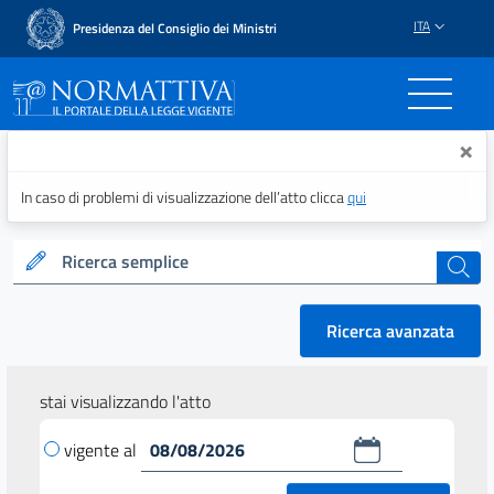
ITA
Presidenza del Consiglio dei Ministri
Normattiva - Il portale del
×
In caso di problemi di visualizzazione dell’atto clicca
qui
Ricerca semplice
cerca
Ricerca avanzata
stai visualizzando l'atto
vigente al