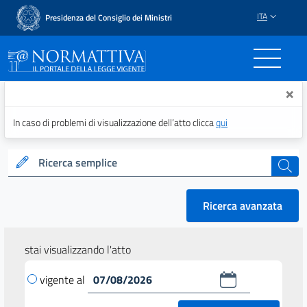
ITA
Presidenza del Consiglio dei Ministri
Normattiva - Il portale del
×
In caso di problemi di visualizzazione dell’atto clicca
qui
Ricerca semplice
cerca
Ricerca avanzata
stai visualizzando l'atto
vigente al