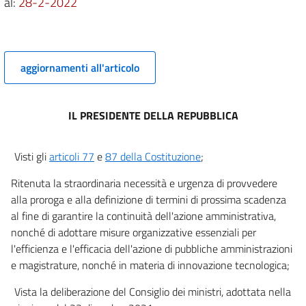
al:
28-2-2022
14
15
16
aggiornamenti all'articolo
17
18
19
IL PRESIDENTE DELLA REPUBBLICA
20
Visti gli
articoli 77
e
87 della Costituzione
;
21
22
Ritenuta la straordinaria necessità e urgenza di provvedere
alla proroga e alla definizione di termini di prossima scadenza
23
al fine di garantire la continuità dell'azione amministrativa,
24
nonché di adottare misure organizzative essenziali per
25
l'efficienza e l'efficacia dell'azione di pubbliche amministrazioni
e magistrature, nonché in materia di innovazione tecnologica;
Vista la deliberazione del Consiglio dei ministri, adottata nella