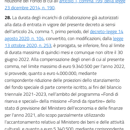
riduzione del Fondo di cui all'
articolo 1, comma 199, della legge
23 dicembre 2014, n. 190
.
28.
La durata degli incarichi di collaborazione già autorizzati
alla data di entrata in vigore del presente decreto ai sensi
dell'articolo 24, comma 1, primo periodo, del
decreto-legge 14
agosto 2020, n. 104
, convertito, con modificazioni, dalla
legge
13 ottobre 2020, n. 253
, è prorogata, se inferiore, fino al limite
di durata massima di quindici mesi e comunque non oltre il 30
giugno 2022. Alla compensazione degli oneri di cui al presente
comma, nel limite massimo di euro 9.340.500 per l'anno 2022,
si provvede, quanto a euro 4.000.000, mediante
corrispondente riduzione delle proiezioni dello stanziamento
del fondo speciale di parte corrente iscritto, ai fini del bilancio
triennale 2021-2023, nell'ambito del programma «Fondi di
riserva e speciali» della missione «Fondi da ripartire» dello
stato di previsione del Ministero dell'economia e delle finanze
per l'anno 2021, allo scopo parzialmente utilizzando
l'accantonamento relativo al Ministero dei beni e delle attività
culturali, e quanto a euro 5.340.500, mediante corrispondente