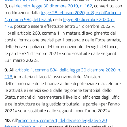
3, del
decreto-legge 30 dicembre 2019, n. 162
, convertito, con
modificazioni, dalla
legge 28 febbraio 2020, n. 8, e dall'articolo
1, comma 984, lettera a)
, della
legge 30 dicembre 2020, n.
178
, possono essere effettuate entro 31 dicembre 2022.»;
b) all'articolo 260, comma 1, in materia di svolgimento dei
corsi di formazione previsti per il personale delle Forze armate,
delle Forze di polizia e del Corpo nazionale dei vigili del fuoco,
le parole «31 dicembre 2021» sono sostituite dalle seguenti
«31 marzo 2022».
9.
All'
articolo 1, comma 884, della legge 30 dicembre 2020, n.
178
, in materia di facoltà assunzionali del Ministero
dell'economia e delle finanze al fine di potenziare e accelerare
le attività e i servizi svolti dalle ragionerie territoriali dello
Stato, nonché di incrementare il livello di efficienza degli uffici
e delle strutture della giustizia tributaria, le parole «per l'anno
2021» sono sostituite dalle seguenti: «per l'anno 2022».
10.
All'
articolo 36, comma 1, del decreto legislativo 20
febbraio 2019, n. 15
, in materia di facoltà assunzionali del