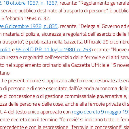
R. 18 ottobre 1957, n. 1367
, recante: "Regolamento generale 
 servizio pubblico destinate al trasporto di persone", è pubbli
e 6 febbraio 1958, n. 32.
ge 6 dicembre 1978, n. 835
, recante: "Delega al Governo a
 materia di polizia, sicurezza e regolarità dell'esercizio delle f
di trasporto", è pubblicata nella Gazzetta Ufficiale 29 dicembr
coli 1
e
95 del D.P.R. 11 luglio 1980, n. 753
recante: "Nuove 
sicurezza e regolarità dell'esercizio delle ferrovie e di altri serv
to nel supplemento ordinario alla Gazzetta Ufficiale 15 nov
itano:
 - Le presenti norme si applicano alle ferrovie destinate al serv
o di persone e di cose esercitate dall'Azienda autonoma delle 
e di concessione o di gestione commissariale governativa e,
ezza delle persone e delle cose, anche alle ferrovie private di
art. 4 del testo unico approvato con
regio decreto 9 maggio 19
ente decreto con il termine ''ferroviè' si indicano tutte le ferr
ecedente e con la espressione ''ferrovie in concessioné' sia 