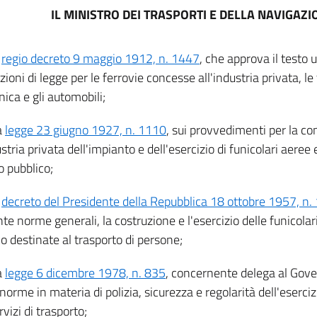
IL MINISTRO DEI TRASPORTI E DELLA NAVIGAZI
l
regio decreto 9 maggio 1912, n. 1447
, che approva il testo 
zioni di legge per le ferrovie concesse all'industria privata, l
ica e gli automobili;
a
legge 23 giugno 1927, n. 1110
, sui provvedimenti per la c
ustria privata dell'impianto e dell'esercizio di funicolari aeree 
o pubblico;
l
decreto del Presidente della Repubblica 18 ottobre 1957, n.
e norme generali, la costruzione e l'esercizio delle funicolari
o destinate al trasporto di persone;
a
legge 6 dicembre 1978, n. 835
, concernente delega al Gov
orme in materia di polizia, sicurezza e regolarità dell'esercizi
ervizi di trasporto;