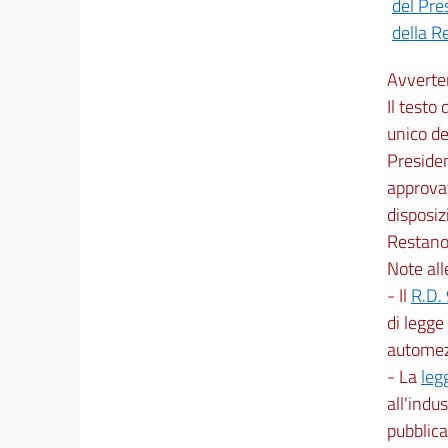
del Pre
della R
Avverte
Il testo
unico de
Presiden
approva
disposizi
Restano i
Note al
- Il
R.D.
di legge
automezz
- La
leg
all'indus
pubblica