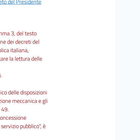
eto del Presidente
omma 3, del testo
ne dei decreti del
lica italiana,
itare la lettura delle
i.
ico delle disposizioni
azione meccanica e gli
 49.
 concessione
 servizio pubblico", è