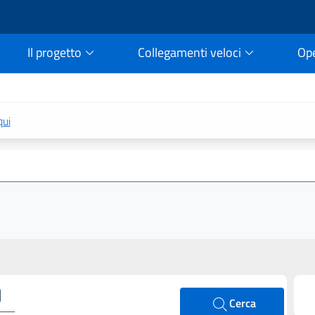
Il progetto
Collegamenti veloci
Op
rtale della legge vigent
qui
Cerca