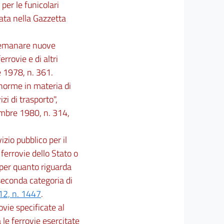
per le funicolari
cata nella Gazzetta
d emanare nuove
errovie e di altri
e 1978, n. 361.
norme in materia di
izi di trasporto",
embre 1980, n. 314,
izio pubblico per il
ferrovie dello Stato o
 per quanto riguarda
 seconda categoria di
12, n. 1447
.
ovie specificate al
le ferrovie esercitate