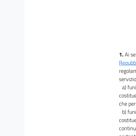
27
PARTE IV
APPROVAZIONE DEL PROGETTO DI
ESECUZIONE DEI LAVORI E
APERTURA ALL'ESERCIZIO
28
29
1.
Ai se
30
Repubbl
PARTE V
regolam
ESERCIZIO
servizi
31
a) fun
32
costitue
33
che per
34
b) fun
35
costitu
36
continu