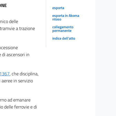
ONE
esporta
esporta in Akoma
ntoso
unico delle
collegamento
e tramvie a trazione
permanente
indice dell'atto
oncessione
e di ascensori in
 1367
, che disciplina,
 aeree in servizio
erno ad emanare
o delle ferrovie e di