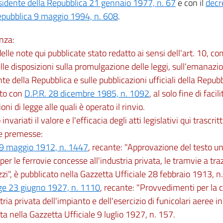
sidente della Repubblica 21 gennaio 1977, n. 67
e con il
decr
epubblica 9 maggio 1994, n. 608
.
nza:
 delle note qui pubblicate stato redatto ai sensi dell'art. 10, c
lle disposizioni sulla promulgazione delle leggi, sull'emanazio
te della Repubblica e sulle pubblicazioni ufficiali della Repubb
to con
D.P.R. 28 dicembre 1985, n. 1092
, al solo fine di facil
oni di legge alle quali è operato il rinvio.
nvariati il valore e l'efficacia degli atti legislativi qui trascritt
le premesse:
 9 maggio 1912, n. 1447
, recante: "Approvazione del testo un
 per le ferrovie concesse all'industria privata, le tramvie a tr
i", è pubblicato nella Gazzetta Ufficiale 28 febbraio 1913, n.
ge 23 giugno 1927, n. 1110
, recante: "Provvedimenti per la
tria privata dell'impianto e dell'esercizio di funicolari aeree in
ta nella Gazzetta Ufficiale 9 luglio 1927, n. 157.