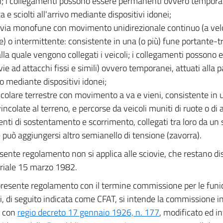
i; i collegamenti possono essere permanenti ovvero temporane
 e sciolti all'arrivo mediante dispositivi idonei;
ivia monofune con movimento unidirezionale continuo (a vel
le) o intermittente: consistente in una (o più) fune portante-
alla quale vengono collegati i veicoli; i collegamenti possono
ie ad attacchi fissi e simili) ovvero temporanei, attuati alla p
vo mediante dispositivi idonei;
icolare terrestre con movimento a va e vieni, consistente in u
vincolate al terreno, e percorse da veicoli muniti di ruote o di al
enti di sostentamento e scorrimento, collegati tra loro da un 
e può aggiungersi altro semianello di tensione (zavorra).
esente regolamento non si applica alle sciovie, che restano di
riale 15 marzo 1982.
presente regolamento con il termine commissione per le funic
ri, di seguito indicata come CFAT, si intende la commissione i
a con
regio decreto 17 gennaio 1926, n. 177
, modificato ed i