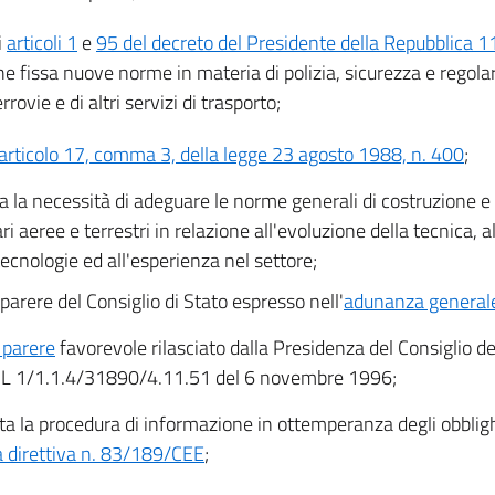
i
articoli 1
e
95 del decreto del Presidente della Repubblica 11
che fissa nuove norme in materia di polizia, sicurezza e regolar
errovie e di altri servizi di trasporto;
articolo 17, comma 3, della legge 23 agosto 1988, n. 400
;
a la necessità di adeguare le norme generali di costruzione e d
ri aeree e terrestri in relazione all'evoluzione della tecnica, a
ecnologie ed all'esperienza nel settore;
 parere del Consiglio di Stato espresso nell'
adunanza generale
l parere
favorevole rilasciato dalla Presidenza del Consiglio de
L 1/1.1.4/31890/4.11.51 del 6 novembre 1996;
ta la procedura di informazione in ottemperanza degli obblighi
a direttiva n. 83/189/CEE
;