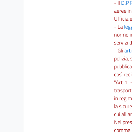
- Il
D.P.
aeree in
Ufficial
- La
leg
norme in
servizi 
- Gli
arti
polizia, 
pubblica
così rec
"Art. 1.
trasport
in regim
la sicur
cui all'
Nel pres
comma pr