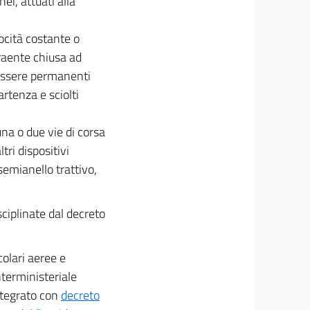
i, attuati alla
ocità costante o
traente chiusa ad
 essere permanenti
artenza e sciolti
na o due vie di corsa
tri dispositivi
semianello trattivo,
sciplinate dal decreto
olari aeree e
nterministeriale
ntegrato con
decreto