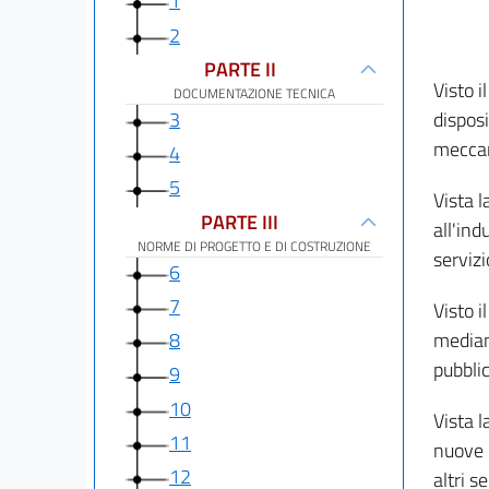
1
2
PARTE II
Visto i
DOCUMENTAZIONE TECNICA
3
disposi
meccan
4
5
Vista l
PARTE III
all'ind
NORME DI PROGETTO E DI COSTRUZIONE
servizi
6
7
Visto i
8
mediant
pubblic
9
10
Vista l
11
nuove n
12
altri s