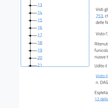
13
Visti gl
14
753
, 
15
delle f
16
Visto l'
17
18
Ritenut
19
funicola
nuove t
20
21
Udito il
22
Visto i
23
n. DAG
24
Espleta
25
12 dell
26