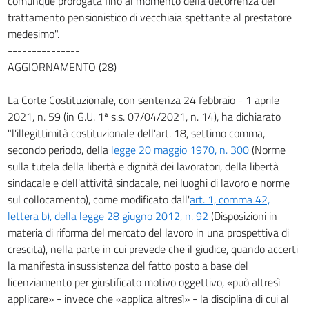
comunque prorogata fino al momento della decorrenza del
trattamento pensionistico di vecchiaia spettante al prestatore
medesimo".
---------------
AGGIORNAMENTO (28)
La Corte Costituzionale, con sentenza 24 febbraio - 1 aprile
2021, n. 59 (in G.U. 1ª s.s. 07/04/2021, n. 14), ha dichiarato
"l'illegittimità costituzionale dell'art. 18, settimo comma,
secondo periodo, della
legge 20 maggio 1970, n. 300
(Norme
sulla tutela della libertà e dignità dei lavoratori, della libertà
sindacale e dell'attività sindacale, nei luoghi di lavoro e norme
sul collocamento), come modificato dall'
art. 1, comma 42,
lettera b), della legge 28 giugno 2012, n. 92
(Disposizioni in
materia di riforma del mercato del lavoro in una prospettiva di
crescita), nella parte in cui prevede che il giudice, quando accerti
la manifesta insussistenza del fatto posto a base del
licenziamento per giustificato motivo oggettivo, «può altresì
applicare» - invece che «applica altresì» - la disciplina di cui al