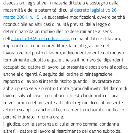
disposizioni legislative in materia di tutela e sostegno della
26
maternità e della paternità, di cui al
decreto legislativo 26
27
marzo 2001, n. 151
, e successive modificazioni, ovvero perché
TITOLO IV
riconducibile ad altri casi di nullità previsti dalla legge o
DISPOSIZIONI VARIE E GENERALI
determinato da un motivo illecito determinante ai sensi
28
dell'
articolo 1345 del codice civile
, ordina al datore di lavoro,
29
imprenditore o non imprenditore, la reintegrazione del
lavoratore nel posto di lavoro, indipendentemente dal motivo
30
formalmente addotto e quale che sia il numero dei dipendenti
31
occupati dal datore di lavoro. La presente disposizione si applica
32
anche ai dirigenti. A seguito dell'ordine di reintegrazione, il
rapporto di lavoro si intende risolto quando il lavoratore non
TITOLO V
abbia ripreso servizio entro trenta giorni dall'invito del datore di
NORME SUL COLLOCAMENTO
33
lavoro, salvo il caso in cui abbia richiesto l'indennità di cui al
terzo comma del presente articolo.Il regime di cui al presente
34
articolo si applica anche al licenziamento dichiarato inefficace
TITOLO VI
perché intimato in forma orale.
DISPOSIZIONI FINALI E PENALI
Il giudice, con la sentenza di cui al primo comma, condanna
35
altresì il datore di lavoro al risarcimento del danno subito dal