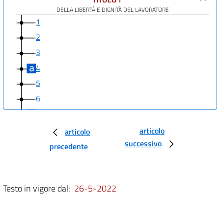
DELLA LIBERTÀ E DIGNITÀ DEL LAVORATORE
1
2
3
4
5
6
7
8
articolo
articolo
successivo
9
precedente
10
11
Testo in vigore dal:
26-5-2022
12
13