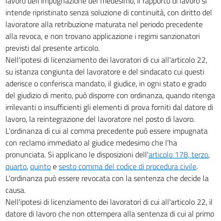
lavoro dell'impugnazione del medesimo, il rapporto di lavoro si
intende ripristinato senza soluzione di continuità, con diritto del
lavoratore alla retribuzione maturata nel periodo precedente
alla revoca, e non trovano applicazione i regimi sanzionatori
previsti dal presente articolo.
Nell'ipotesi di licenziamento dei lavoratori di cui all'articolo 22,
su istanza congiunta del lavoratore e del sindacato cui questi
aderisce o conferisca mandato, il giudice, in ogni stato e grado
del giudizio di merito, può disporre con ordinanza, quando ritenga
irrilevanti o insufficienti gli elementi di prova forniti dal datore di
lavoro, la reintegrazione del lavoratore nel posto di lavoro.
L'ordinanza di cui al comma precedente può essere impugnata
con reclamo immediato al giudice medesimo che l'ha
pronunciata. Si applicano le disposizioni dell'
articolo 178, terzo
,
quarto
,
quinto
e
sesto comma del codice di procedura civile
.
L'ordinanza può essere revocata con la sentenza che decide la
causa.
Nell'ipotesi di licenziamento dei lavoratori di cui all'articolo 22, il
datore di lavoro che non ottempera alla sentenza di cui al primo