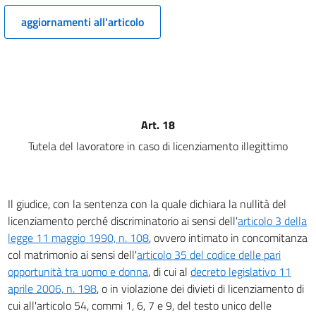
TITOLO II
DELLA LIBERTÀ SINDACALE
aggiornamenti all'articolo
14
15
16
17
18
Art. 18
TITOLO III
Tutela del lavoratore in caso di licenziamento illegittimo
DELL'ATTIVITÀ SINDACALE
19
20
Il giudice, con la sentenza con la quale dichiara la nullità del
21
licenziamento perché discriminatorio ai sensi dell'
articolo 3 della
legge 11 maggio 1990, n. 108
, ovvero intimato in concomitanza
22
col matrimonio ai sensi dell'
articolo 35 del codice delle pari
23
opportunità tra uomo e donna
, di cui al
decreto legislativo 11
24
aprile 2006, n. 198
, o in violazione dei divieti di licenziamento di
25
cui all'articolo 54, commi 1, 6, 7 e 9, del testo unico delle