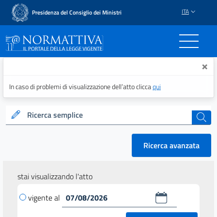
ITA
Presidenza del Consiglio dei Ministri
Normattiva - Il portale del
×
In caso di problemi di visualizzazione dell’atto clicca
qui
Ricerca semplice
cerca
Ricerca avanzata
stai visualizzando l'atto
vigente al