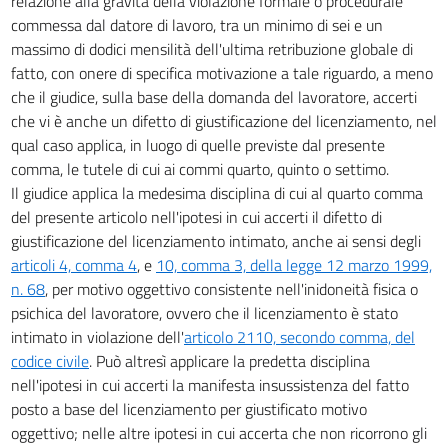
relazione alla gravità della violazione formale o procedurale
commessa dal datore di lavoro, tra un minimo di sei e un
massimo di dodici mensilità dell'ultima retribuzione globale di
fatto, con onere di specifica motivazione a tale riguardo, a meno
che il giudice, sulla base della domanda del lavoratore, accerti
che vi è anche un difetto di giustificazione del licenziamento, nel
qual caso applica, in luogo di quelle previste dal presente
comma, le tutele di cui ai commi quarto, quinto o settimo.
Il giudice applica la medesima disciplina di cui al quarto comma
del presente articolo nell'ipotesi in cui accerti il difetto di
giustificazione del licenziamento intimato, anche ai sensi degli
articoli 4, comma 4
, e
10, comma 3, della legge 12 marzo 1999,
n. 68
, per motivo oggettivo consistente nell'inidoneità fisica o
psichica del lavoratore, ovvero che il licenziamento è stato
intimato in violazione dell'
articolo 2110, secondo comma, del
codice civile
. Può altresì applicare la predetta disciplina
nell'ipotesi in cui accerti la manifesta insussistenza del fatto
posto a base del licenziamento per giustificato motivo
oggettivo; nelle altre ipotesi in cui accerta che non ricorrono gli