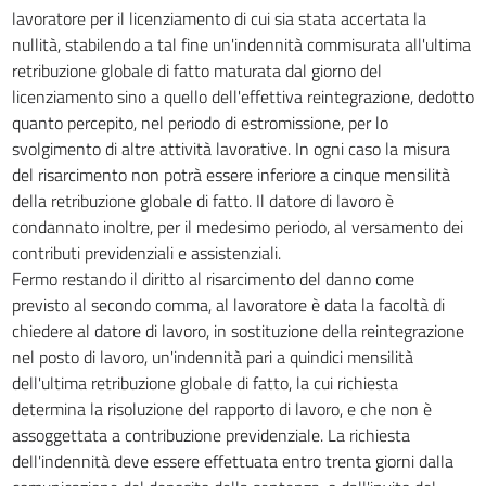
36
lavoratore per il licenziamento di cui sia stata accertata la
37
nullità, stabilendo a tal fine un'indennità commisurata all'ultima
retribuzione globale di fatto maturata dal giorno del
38
licenziamento sino a quello dell'effettiva reintegrazione, dedotto
39
quanto percepito, nel periodo di estromissione, per lo
40
svolgimento di altre attività lavorative. In ogni caso la misura
del risarcimento non potrà essere inferiore a cinque mensilità
41
della retribuzione globale di fatto. Il datore di lavoro è
condannato inoltre, per il medesimo periodo, al versamento dei
contributi previdenziali e assistenziali.
Fermo restando il diritto al risarcimento del danno come
previsto al secondo comma, al lavoratore è data la facoltà di
chiedere al datore di lavoro, in sostituzione della reintegrazione
nel posto di lavoro, un'indennità pari a quindici mensilità
dell'ultima retribuzione globale di fatto, la cui richiesta
determina la risoluzione del rapporto di lavoro, e che non è
assoggettata a contribuzione previdenziale. La richiesta
dell'indennità deve essere effettuata entro trenta giorni dalla