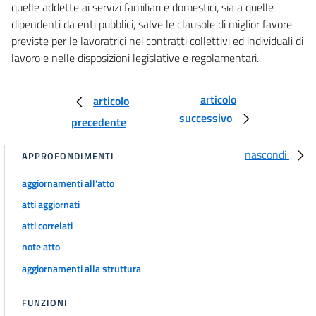
quelle addette ai servizi familiari e domestici, sia a quelle
35 bis
dipendenti da enti pubblici, salve le clausole di miglior favore
previste per le lavoratrici nei contratti collettivi ed individuali di
Capo III
lavoro e nelle disposizioni legislative e regolamentari.
Tutela giudiziaria
36
37
articolo
articolo
successivo
38
precedente
39
nascondi
APPROFONDIMENTI
39 bis
aggiornamenti all'atto
40
atti aggiornati
41
atti correlati
41 bis
note atto
Capo IV
Promozione delle pari opportunità
aggiornamenti alla struttura
42
43
FUNZIONI