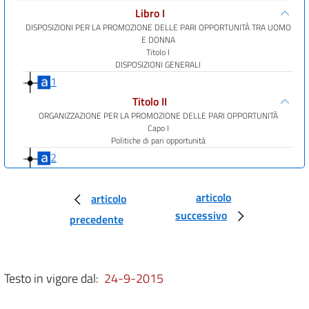
Libro I
DISPOSIZIONI PER LA PROMOZIONE DELLE PARI OPPORTUNITÀ TRA UOMO
E DONNA
Titolo I
DISPOSIZIONI GENERALI
1
Titolo II
ORGANIZZAZIONE PER LA PROMOZIONE DELLE PARI OPPORTUNITÀ
Capo I
Politiche di pari opportunità
2
Capo II
Commissione per le pari opportunità fra uomo e donna
articolo
articolo
3
successivo
precedente
4
5
6
Testo in vigore dal:
24-9-2015
7