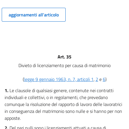
Capo III
Comitato nazionale per l'attuazione dei principi di parità di trattamento ed
uguaglianza di opportunità tra lavoratori e lavoratrici.
aggiornamenti all'articolo
8
9
10
11
Capo IV
Art. 35
Consigliere e consiglieri di parità
Divieto di licenziamento per causa di matrimonio
12
13
(
legge 9 gennaio 1963, n. 7, articoli 1
,
2
e
6
)
14
1.
Le clausole di qualsiasi genere, contenute nei contratti
15
individuali e collettivi, o in regolamenti, che prevedano
comunque la risoluzione del rapporto di lavoro delle lavoratrici
16
in conseguenza del matrimonio sono nulle e si hanno per non
17
apposte.
18
2.
Del pari nulli sono i licenziamenti attuati a causa di