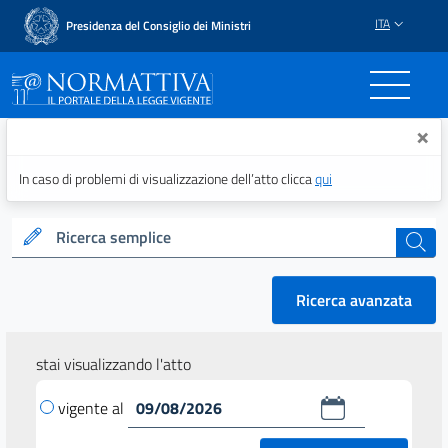
ITA
Presidenza del Consiglio dei Ministri
Normattiva - Il portale del
×
In caso di problemi di visualizzazione dell’atto clicca
qui
Ricerca semplice
cerca
Ricerca avanzata
stai visualizzando l'atto
vigente al