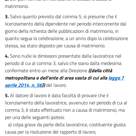
19
matrimonio.
19 bis
3.
Salvo quanto previsto dal comma 5, si presume che il
20
licenziamento della dipendente nel periodo intercorrente dal
giorno della richiesta delle pubblicazioni di matrimonio, in
Capo V
Comitato per l'imprenditoria femminile
quanto segua la celebrazione, a un anno dopo la celebrazione
21
stessa, sia stato disposto per causa di matrimonio.
22
4.
Sono nulle le dimissioni presentate dalla lavoratrice nel
Libro II
periodo di cui al comma 3, salvo che siano dalla medesima
PARI OPPORTUNITÀ TRA UOMO E DONNA NEI RAPPORTI ETICO-SOCIALI
confermate entro un mese alla Direzione
((della città
Titolo I
metropolitana e dell'ente di area vasta di cui alla
legge 7
RAPPORTI TRA CONIUGI
aprile 2014, n. 56
))
del lavoro.
23
5.
Al datore di lavoro è data facoltà di provare che il
Titolo II
licenziamento della lavoratrice, avvenuto nel periodo di cui al
CONTRASTO ALLA VIOLENZA NELLE RELAZIONI FAMILIARI
comma 3, è stato effettuato non a causa di matrimonio, ma
24
per una delle seguenti ipotesi:
Libro III
a) colpa grave da parte della lavoratrice, costituente giusta
PARI OPPORTUNITÀ TRA UOMO E DONNA NEI RAPPORTI ECONOMICI
Titolo I
causa per la risoluzione del rapporto di lavoro;