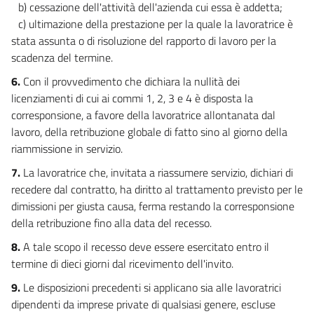
PARI OPPORTUNITÀ NEL LAVORO
b) cessazione dell'attività dell'azienda cui essa è addetta;
Capo I
c) ultimazione della prestazione per la quale la lavoratrice è
Nozioni di discriminazione
stata assunta o di risoluzione del rapporto di lavoro per la
25
scadenza del termine.
26
6.
Con il provvedimento che dichiara la nullità dei
Capo II
licenziamenti di cui ai commi 1, 2, 3 e 4 è disposta la
Divieti di discriminazione
corresponsione, a favore della lavoratrice allontanata dal
27
lavoro, della retribuzione globale di fatto sino al giorno della
28
riammissione in servizio.
29
7.
La lavoratrice che, invitata a riassumere servizio, dichiari di
30
recedere dal contratto, ha diritto al trattamento previsto per le
30 bis
dimissioni per giusta causa, ferma restando la corresponsione
della retribuzione fino alla data del recesso.
31
8.
A tale scopo il recesso deve essere esercitato entro il
32
termine di dieci giorni dal ricevimento dell'invito.
33
9.
Le disposizioni precedenti si applicano sia alle lavoratrici
34
dipendenti da imprese private di qualsiasi genere, escluse
35