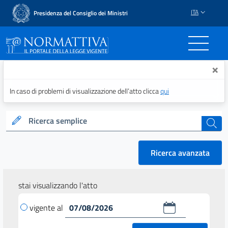
ITA
Presidenza del Consiglio dei Ministri
Normattiva - Il portale del
×
In caso di problemi di visualizzazione dell’atto clicca
qui
Ricerca semplice
cerca
Ricerca avanzata
stai visualizzando l'atto
vigente al