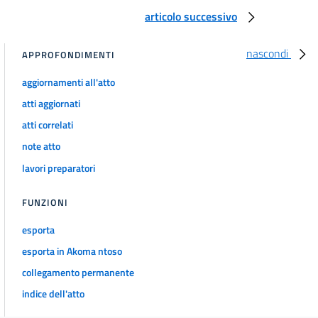
26
articolo successivo
27
nascondi
TITOLO IV
APPROFONDIMENTI
DISPOSIZIONI VARIE E GENERALI
aggiornamenti all'atto
28
atti aggiornati
29
atti correlati
30
note atto
31
lavori preparatori
32
TITOLO V
FUNZIONI
NORME SUL COLLOCAMENTO
33
esporta
34
esporta in Akoma ntoso
TITOLO VI
collegamento permanente
DISPOSIZIONI FINALI E PENALI
indice dell'atto
35