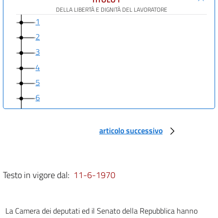
DELLA LIBERTÀ E DIGNITÀ DEL LAVORATORE
1
2
3
4
5
6
7
8
articolo successivo
9
10
11
Testo in vigore dal:
11-6-1970
12
13
La Camera dei deputati ed il Senato della Repubblica hanno