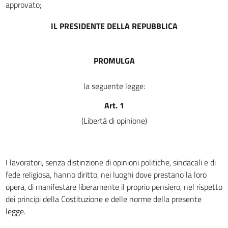
TITOLO II
approvato;
DELLA LIBERTÀ SINDACALE
14
IL PRESIDENTE DELLA REPUBBLICA
15
16
PROMULGA
17
la seguente legge:
18
TITOLO III
Art. 1
DELL'ATTIVITÀ SINDACALE
(Libertà di opinione)
19
20
21
I lavoratori, senza distinzione di opinioni politiche, sindacali e di
22
fede religiosa, hanno diritto, nei luoghi dove prestano la loro
opera, di manifestare liberamente il proprio pensiero, nel rispetto
23
dei principi della Costituzione e delle norme della presente
24
legge.
25