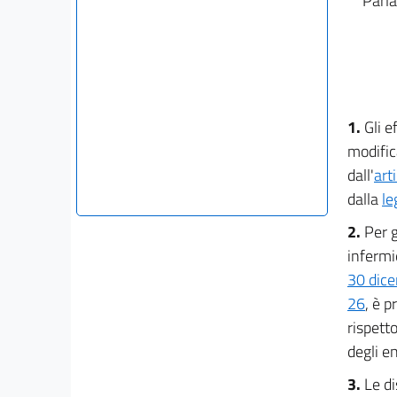
Parla
1.
Gli ef
modific
dall'
art
dalla
le
2.
Per g
infermie
30 dic
26
, è p
rispett
degli e
3.
Le di