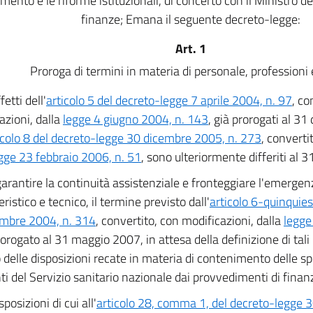
mento e le riforme istituzionali, di concerto con il Ministro d
finanze; Emana il seguente decreto-legge:
Art. 1
Proroga di termini in materia di personale, professioni 
fetti dell'
articolo 5 del decreto-legge 7 aprile 2004, n. 97
, co
azioni, dalla
legge 4 giugno 2004, n. 143
, già prorogati al 3
icolo 8 del decreto-legge 30 dicembre 2005, n. 273
, converti
gge 23 febbraio 2006, n. 51
, sono ulteriormente differiti al
arantire la continuità assistenziale e fronteggiare l'emergen
ristico e tecnico, il termine previsto dall'
articolo 6-quinquie
embre 2004, n. 314
, convertito, con modificazioni, dalla
legge
rorogato al 31 maggio 2007, in attesa della definizione di tali
o delle disposizioni recate in materia di contenimento delle s
nti del Servizio sanitario nazionale dai provvedimenti di finanz
sposizioni di cui all'
articolo 28, comma 1, del decreto-legge 