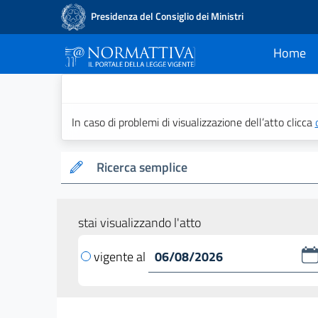
Presidenza del Consiglio dei Ministri
Home
current
Normattiva - Il po
In caso di problemi di visualizzazione dell’atto clicca
Ricerca semplice
stai visualizzando l'atto
vigente al