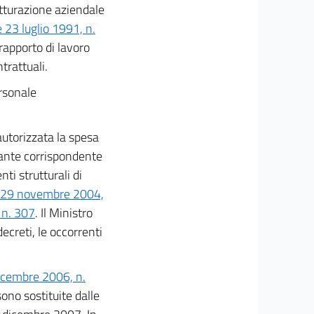
utturazione aziendale
 23 luglio 1991, n.
 rapporto di lavoro
trattuali.
rsonale
utorizzata la spesa
iante corrispondente
ti strutturali di
e 29 novembre 2004,
 n. 307
. Il Ministro
ecreti, le occorrenti
icembre 2006, n.
ono sostituite dalle