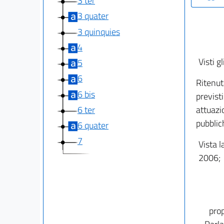
3 ter
3 quater
3 quinquies
4
Visti gl
5
6
Ritenut
6 bis
previsti
6 ter
attuazi
pubblic
6 quater
7
Vista l
2006;
prop