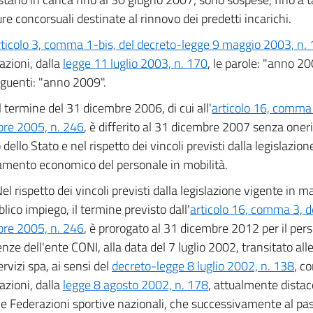
re concorsuali destinate al rinnovo dei predetti incarichi.
rticolo 3, comma 1-bis, del decreto-legge 9 maggio 2003, n.
azioni, dalla
legge 11 luglio 2003, n. 170
, le parole: "anno 2
eguenti: "anno 2009".
Il termine del 31 dicembre 2006, di cui all'
articolo 16, comma 
re 2005, n. 246
, è differito al 31 dicembre 2007 senza oneri 
 dello Stato e nel rispetto dei vincoli previsti dalla legislazio
tamento economico del personale in mobilità.
el rispetto dei vincoli previsti dalla legislazione vigente in m
lico impiego, il termine previsto dall'
articolo 16, comma 3, d
re 2005, n. 246
, è prorogato al 31 dicembre 2012 per il pers
nze dell'ente CONI, alla data del 7 luglio 2002, transitato al
rvizi spa, ai sensi del
decreto-legge 8 luglio 2002, n. 138
, c
azioni, dalla
legge 8 agosto 2002, n. 178
, attualmente distac
le Federazioni sportive nazionali, che successivamente al pas