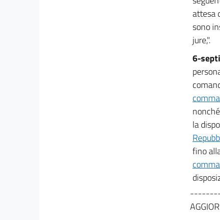
seguent
attesa 
sono in
jure,".
6-sept
persona
comando 
comma 2
nonché 
la dispo
Repubbl
fino all
comma 1
disposi
-------
AGGIOR