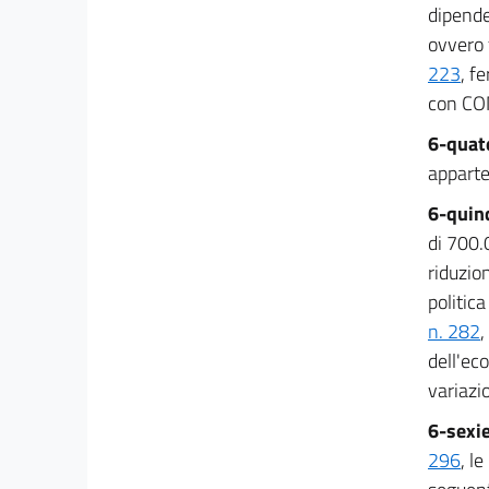
dipende
ovvero 
223
, f
con CON
6-quat
apparte
6-quin
di 700.
riduzion
politica
n. 282
,
dell'ec
variazio
6-sexi
296
, l