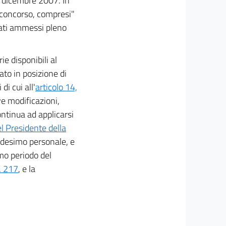
1 dicembre 2007. In
o concorso, compresi"
dati ammessi pleno
ie disponibili al
ato in posizione di
di cui all'
articolo 14,
ve modificazioni,
ontinua ad applicarsi
l Presidente della
edesimo personale, e
timo periodo del
. 217
, e la