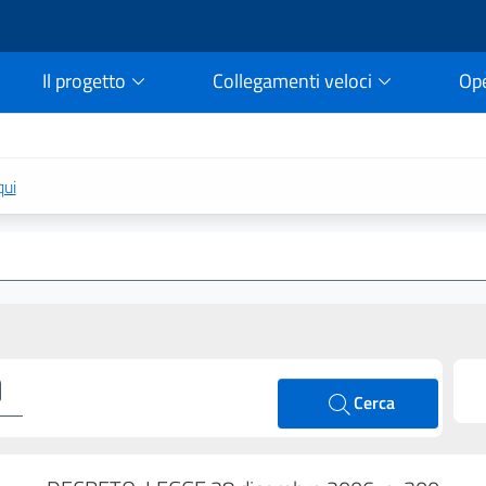
Il progetto
Collegamenti veloci
Op
rtale della legge vigent
qui
Cerca