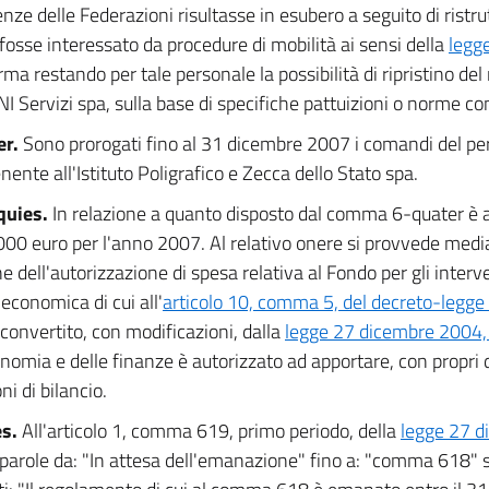
nze delle Federazioni risultasse in esubero a seguito di ristr
fosse interessato da procedure di mobilità ai sensi della
legge
erma restando per tale personale la possibilità di ripristino del
I Servizi spa, sulla base di specifiche pattuizioni o norme con
er.
Sono prorogati fino al 31 dicembre 2007 i comandi del pe
nente all'Istituto Poligrafico e Zecca dello Stato spa.
quies.
In relazione a quanto disposto dal comma 6-quater è a
000 euro per l'anno 2007. Al relativo onere si provvede med
e dell'autorizzazione di spesa relativa al Fondo per gli interven
 economica di cui all'
articolo 10, comma 5, del decreto-legg
 convertito, con modificazioni, dalla
legge 27 dicembre 2004,
onomia e delle finanze è autorizzato ad apportare, con propri d
ni di bilancio.
es.
All'articolo 1, comma 619, primo periodo, della
legge 27 d
e parole da: "In attesa dell'emanazione" fino a: "comma 618" s