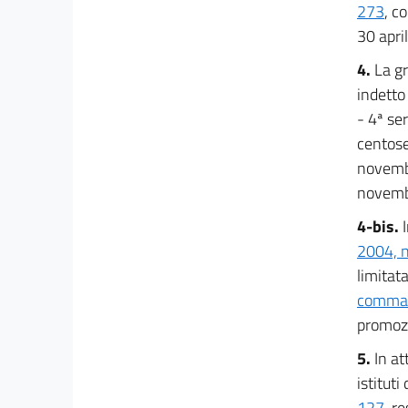
273
, c
30 apri
4.
La gr
indetto
- 4ª se
centose
novembr
novembr
4-bis.
2004, n
limitata
comma 3
promozi
5.
In at
istituti
127
, r