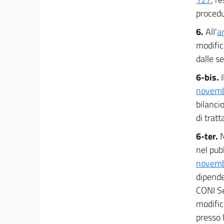
procedu
6.
All'
a
modific
dalle s
6-bis.
novemb
bilancio
di trat
6-ter.
N
nel pubb
novemb
dipende
CONI Se
modific
presso 