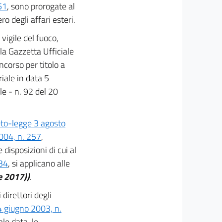
51
, sono prorogate al
o degli affari esteri.
vigile del fuoco,
la Gazzetta Ufficiale
ncorso per titolo a
riale in data 5
le - n. 92 del 20
eto-legge 3 agosto
004, n. 257
,
disposizioni di cui al
334
, si applicano alle
e 2017))
.
 direttori degli
 4 giugno 2003, n.
le data, le