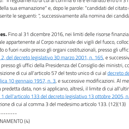
i: "Il regolamento di cui al comma 618 è emanato entro il 3
della sua emanazione" e, dopo le parole: "candidati del citat
serite le seguenti: ", successivamente alla nomina dei candi
ies.
Fino al 31 dicembre 2016, nei limiti delle risorse finanziar
le appartenente al Corpo nazionale dei vigili del fuoco, colloc
o fuori ruolo presso gli organi costituzionali, presso gli uffici 
, del decreto legislativo 30 marzo 2001, n. 165
, e successi
presso gli uffici della Presidenza del Consiglio dei ministri, c
sizione di cui all'articolo 57 del testo unico di cui al
decreto de
ica 10 gennaio 1957, n. 3
, e successive modificazioni. Al m
a predetta data, non si applicano, altresì, il limite di cui all'ul
 dell'articolo 133 del decreto legislativo 13 ottobre 2005, n
zione di cui al comma 3 del medesimo articolo 133. (12)(13)
--------
NAMENTO (4)