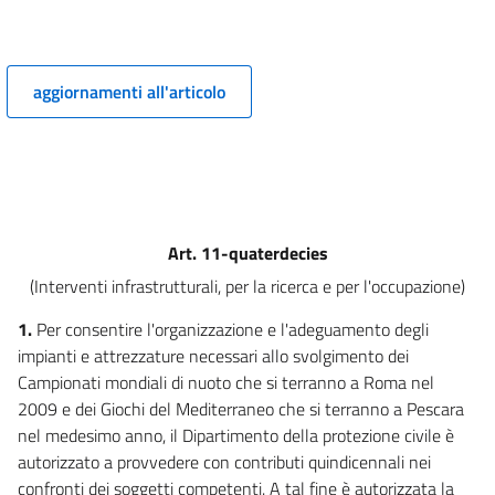
PEREQUAZIONE DELLE BASI IMPONIBILI
((,INTERVENTI PER L'UTILIZZO DI
GPL E METANO PER AUTOTRAZIONE E DISPOSIZIONI CONCERNENTI L'ANAS
SPA))
aggiornamenti all'articolo
4
5
5 bis
5 ter
5 quater
Art. 11-quaterdecies
5 quinquies
(Interventi infrastrutturali, per la ricerca e per l'occupazione)
5 sexies
1.
Per consentire l'organizzazione e l'adeguamento degli
6
impianti e attrezzature necessari allo svolgimento dei
6 bis
Campionati mondiali di nuoto che si terranno a Roma nel
2009 e dei Giochi del Mediterraneo che si terranno a Pescara
6 ter
nel medesimo anno, il Dipartimento della protezione civile è
7
autorizzato a provvedere con contributi quindicennali nei
7 bis
confronti dei soggetti competenti. A tal fine è autorizzata la