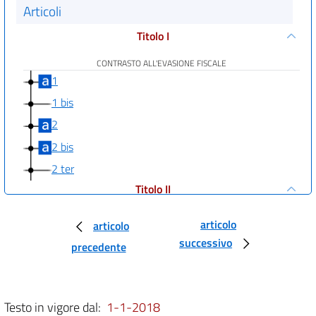
Articoli
Titolo I
CONTRASTO ALL'EVASIONE FISCALE
1
1 bis
2
2 bis
2 ter
Titolo II
RIFORMA DELLA RISCOSSIONE
((E DISPOSIZIONI IN MATERIA DI GIUSTIZIA
articolo
articolo
TRIBUTARIA))
successivo
3
precedente
3 bis
3 ter
Testo in vigore dal:
1-1-2018
Titolo III