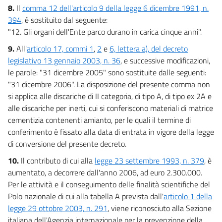
8.
Il
comma 12 dell'articolo 9 della legge 6 dicembre 1991, n.
394
, è sostituito dal seguente:
"12. Gli organi dell'Ente parco durano in carica cinque anni".
9.
All'
articolo 17, commi 1
,
2
e
6, lettera a), del decreto
legislativo 13 gennaio 2003, n. 36
, e successive modificazioni,
le parole: "31 dicembre 2005" sono sostituite dalle seguenti:
"31 dicembre 2006". La disposizione del presente comma non
si applica alle discariche di II categoria, di tipo A, di tipo ex 2A e
alle discariche per inerti, cui si conferiscono materiali di matrice
cementizia contenenti amianto, per le quali il termine di
conferimento è fissato alla data di entrata in vigore della legge
di conversione del presente decreto.
10.
Il contributo di cui alla
legge 23 settembre 1993, n. 379
, è
aumentato, a decorrere dall'anno 2006, ad euro 2.300.000.
Per le attività e il conseguimento delle finalità scientifiche del
Polo nazionale di cui alla tabella A prevista dall'
articolo 1 della
legge 29 ottobre 2003, n. 291
, viene riconosciuto alla Sezione
italiana dell'Agenzia internazionale per la prevenzione della