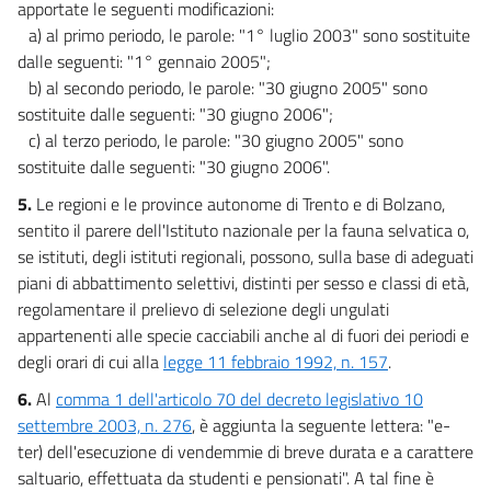
11 ter
apportate le seguenti modificazioni:
a) al primo periodo, le parole: "1° luglio 2003" sono sostituite
11 quater
dalle seguenti: "1° gennaio 2005";
11 quinquies
b) al secondo periodo, le parole: "30 giugno 2005" sono
11 sexies
sostituite dalle seguenti: "30 giugno 2006";
c) al terzo periodo, le parole: "30 giugno 2005" sono
11 septies
sostituite dalle seguenti: "30 giugno 2006".
11 octies
5.
Le regioni e le province autonome di Trento e di Bolzano,
11 novies
sentito il parere dell'Istituto nazionale per la fauna selvatica o,
11 decies
se istituti, degli istituti regionali, possono, sulla base di adeguati
11 undecies
piani di abbattimento selettivi, distinti per sesso e classi di età,
regolamentare il prelievo di selezione degli ungulati
11 duodecies
appartenenti alle specie cacciabili anche al di fuori dei periodi e
11 terdecies
degli orari di cui alla
legge 11 febbraio 1992, n. 157
.
11 quaterdecies
6.
Al
comma 1 dell'articolo 70 del decreto legislativo 10
11 quindecies
settembre 2003, n. 276
, è aggiunta la seguente lettera: "e-
ter) dell'esecuzione di vendemmie di breve durata e a carattere
11 sexdecies
saltuario, effettuata da studenti e pensionati". A tal fine è
12