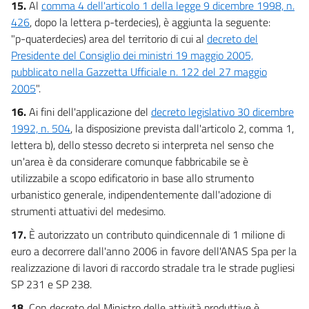
15.
Al
comma 4 dell'articolo 1 della legge 9 dicembre 1998, n.
426
, dopo la lettera p-terdecies), è aggiunta la seguente:
"p-quaterdecies) area del territorio di cui al
decreto del
Presidente del Consiglio dei ministri 19 maggio 2005,
pubblicato nella Gazzetta Ufficiale n. 122 del 27 maggio
2005
".
16.
Ai fini dell'applicazione del
decreto legislativo 30 dicembre
1992, n. 504
, la disposizione prevista dall'articolo 2, comma 1,
lettera b), dello stesso decreto si interpreta nel senso che
un'area è da considerare comunque fabbricabile se è
utilizzabile a scopo edificatorio in base allo strumento
urbanistico generale, indipendentemente dall'adozione di
strumenti attuativi del medesimo.
17.
È autorizzato un contributo quindicennale di 1 milione di
euro a decorrere dall'anno 2006 in favore dell'ANAS Spa per la
realizzazione di lavori di raccordo stradale tra le strade pugliesi
SP 231 e SP 238.
18.
Con decreto del Ministro delle attività produttive è