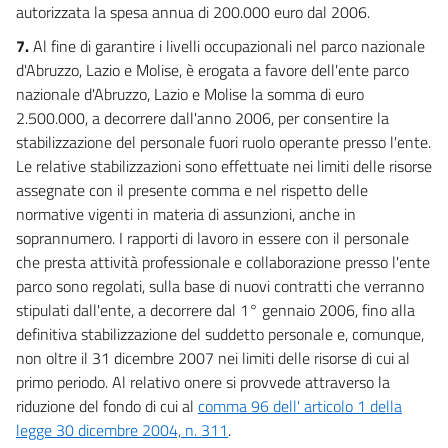
autorizzata la spesa annua di 200.000 euro dal 2006.
13
7.
Al fine di garantire i livelli occupazionali nel parco nazionale
d'Abruzzo, Lazio e Molise, è erogata a favore dell'ente parco
Allegati
nazionale d'Abruzzo, Lazio e Molise la somma di euro
Tabella A
2.500.000, a decorrere dall'anno 2006, per consentire la
Tabella A
stabilizzazione del personale fuori ruolo operante presso l'ente.
Le relative stabilizzazioni sono effettuate nei limiti delle risorse
assegnate con il presente comma e nel rispetto delle
normative vigenti in materia di assunzioni, anche in
soprannumero. I rapporti di lavoro in essere con il personale
che presta attività professionale e collaborazione presso l'ente
parco sono regolati, sulla base di nuovi contratti che verranno
stipulati dall'ente, a decorrere dal 1° gennaio 2006, fino alla
definitiva stabilizzazione del suddetto personale e, comunque,
non oltre il 31 dicembre 2007 nei limiti delle risorse di cui al
primo periodo. Al relativo onere si provvede attraverso la
riduzione del fondo di cui al
comma 96 dell' articolo 1 della
legge 30 dicembre 2004, n. 311
.