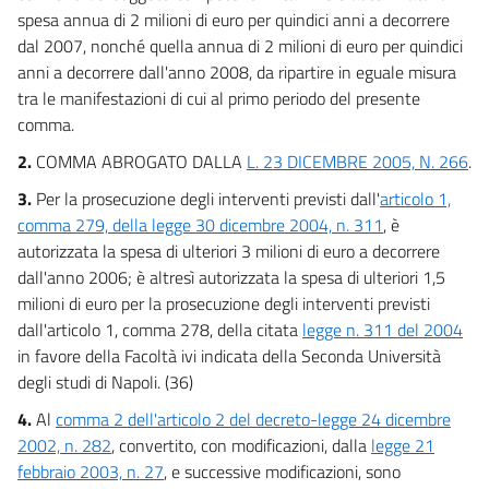
spesa annua di 2 milioni di euro per quindici anni a decorrere
7 ter
dal 2007, nonché quella annua di 2 milioni di euro per quindici
7 quater
anni a decorrere dall'anno 2008, da ripartire in eguale misura
7 quinquies
tra le manifestazioni di cui al primo periodo del presente
7 sexies
comma.
Titolo IV
2.
COMMA ABROGATO DALLA
L. 23 DICEMBRE 2005, N. 266
.
3.
Per la prosecuzione degli interventi previsti dall'
articolo 1,
PREVIDENZA E SANITÀ
((. ULTERIORI INTERVENTI))
8
comma 279, della legge 30 dicembre 2004, n. 311
, è
autorizzata la spesa di ulteriori 3 milioni di euro a decorrere
8 bis
dall'anno 2006; è altresì autorizzata la spesa di ulteriori 1,5
9
milioni di euro per la prosecuzione degli interventi previsti
10
dall'articolo 1, comma 278, della citata
legge n. 311 del 2004
in favore della Facoltà ivi indicata della Seconda Università
10 bis
degli studi di Napoli. (36)
10 ter
4.
Al
comma 2 dell'articolo 2 del decreto-legge 24 dicembre
11
2002, n. 282
, convertito, con modificazioni, dalla
legge 21
11 bis
febbraio 2003, n. 27
, e successive modificazioni, sono