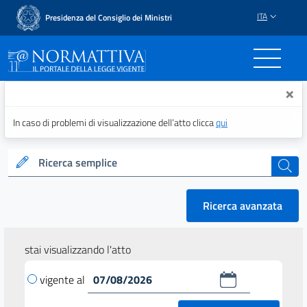
ITA
Presidenza del Consiglio dei Ministri
Normattiva - Il portale del
×
In caso di problemi di visualizzazione dell’atto clicca
qui
Ricerca semplice
cerca
Ricerca avanzata
stai visualizzando l'atto
vigente al