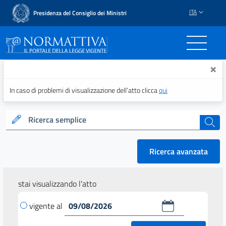
ITA
Presidenza del Consiglio dei Ministri
Normattiva - Il portale del
×
In caso di problemi di visualizzazione dell’atto clicca
qui
Ricerca semplice
cerca
Ricerca avanzata
stai visualizzando l'atto
vigente al