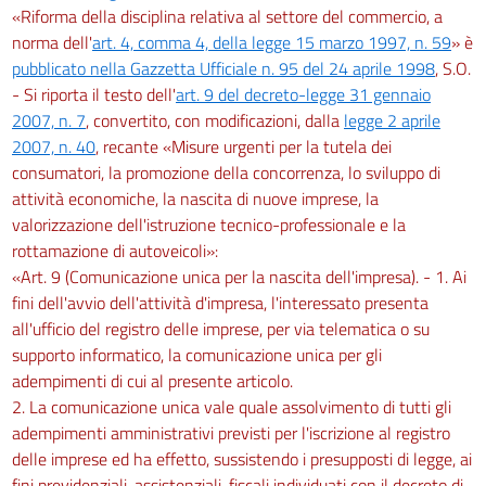
«Riforma della disciplina relativa al settore del commercio, a
norma dell'
art. 4, comma 4, della legge 15 marzo 1997, n. 59
» è
pubblicato nella Gazzetta Ufficiale n. 95 del 24 aprile 1998
, S.O.
- Si riporta il testo dell'
art. 9 del decreto-legge 31 gennaio
2007, n. 7
, convertito, con modificazioni, dalla
legge 2 aprile
2007, n. 40
, recante «Misure urgenti per la tutela dei
consumatori, la promozione della concorrenza, lo sviluppo di
attività economiche, la nascita di nuove imprese, la
valorizzazione dell'istruzione tecnico-professionale e la
rottamazione di autoveicoli»:
«Art. 9 (Comunicazione unica per la nascita dell'impresa). - 1. Ai
fini dell'avvio dell'attività d'impresa, l'interessato presenta
all'ufficio del registro delle imprese, per via telematica o su
supporto informatico, la comunicazione unica per gli
adempimenti di cui al presente articolo.
2. La comunicazione unica vale quale assolvimento di tutti gli
adempimenti amministrativi previsti per l'iscrizione al registro
delle imprese ed ha effetto, sussistendo i presupposti di legge, ai
fini previdenziali, assistenziali, fiscali individuati con il decreto di