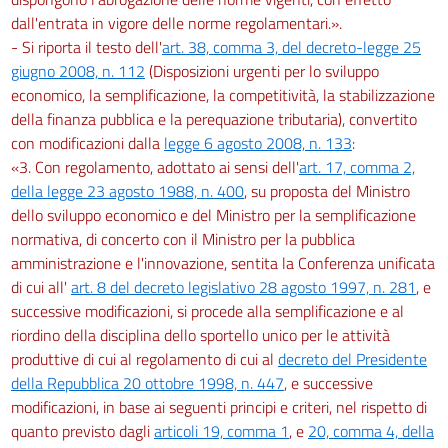
dall'entrata in vigore delle norme regolamentari.».
- Si riporta il testo dell'
art. 38, comma 3, del decreto-legge 25
giugno 2008, n. 112
(Disposizioni urgenti per lo sviluppo
economico, la semplificazione, la competitività, la stabilizzazione
della finanza pubblica e la perequazione tributaria), convertito
con modificazioni dalla
legge 6 agosto 2008, n. 133
:
«3. Con regolamento, adottato ai sensi dell'
art. 17, comma 2,
della legge 23 agosto 1988, n. 400
, su proposta del Ministro
dello sviluppo economico e del Ministro per la semplificazione
normativa, di concerto con il Ministro per la pubblica
amministrazione e l'innovazione, sentita la Conferenza unificata
di cui all'
art. 8 del decreto legislativo 28 agosto 1997, n. 281
, e
successive modificazioni, si procede alla semplificazione e al
riordino della disciplina dello sportello unico per le attività
produttive di cui al regolamento di cui al
decreto del Presidente
della Repubblica 20 ottobre 1998, n. 447
, e successive
modificazioni, in base ai seguenti principi e criteri, nel rispetto di
quanto previsto dagli
articoli 19, comma 1
, e
20, comma 4, della