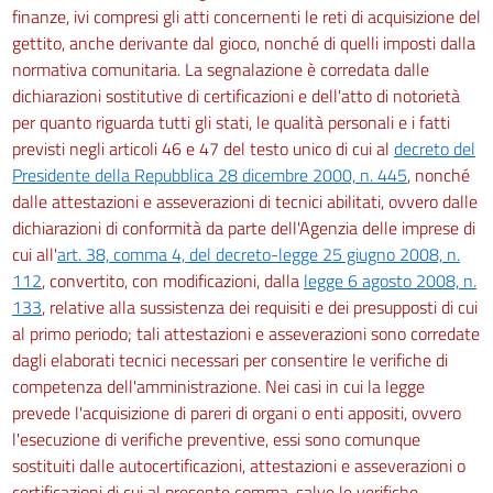
finanze, ivi compresi gli atti concernenti le reti di acquisizione del
gettito, anche derivante dal gioco, nonché di quelli imposti dalla
normativa comunitaria. La segnalazione è corredata dalle
dichiarazioni sostitutive di certificazioni e dell'atto di notorietà
per quanto riguarda tutti gli stati, le qualità personali e i fatti
previsti negli articoli 46 e 47 del testo unico di cui al
decreto del
Presidente della Repubblica 28 dicembre 2000, n. 445
, nonché
dalle attestazioni e asseverazioni di tecnici abilitati, ovvero dalle
dichiarazioni di conformità da parte dell'Agenzia delle imprese di
cui all'
art. 38, comma 4, del decreto-legge 25 giugno 2008, n.
112
, convertito, con modificazioni, dalla
legge 6 agosto 2008, n.
133
, relative alla sussistenza dei requisiti e dei presupposti di cui
al primo periodo; tali attestazioni e asseverazioni sono corredate
dagli elaborati tecnici necessari per consentire le verifiche di
competenza dell'amministrazione. Nei casi in cui la legge
prevede l'acquisizione di pareri di organi o enti appositi, ovvero
l'esecuzione di verifiche preventive, essi sono comunque
sostituiti dalle autocertificazioni, attestazioni e asseverazioni o
certificazioni di cui al presente comma, salve le verifiche