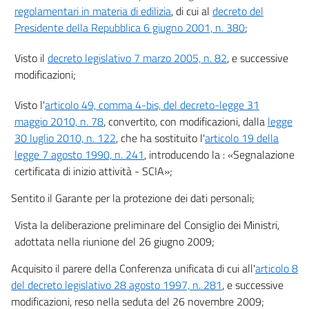
regolamentari in materia di edilizia
, di cui al
decreto del
art. 7
Presidente della Repubblica 6 giugno 2001, n. 380
;
art. 8
art. 9
Visto il
decreto legislativo 7 marzo 2005, n. 82
, e successive
modificazioni;
art. 10
art. 11
Visto l'
articolo 49, comma 4-bis, del decreto-legge 31
((PARTE III
maggio 2010, n. 78
, convertito, con modificazioni, dalla
legge
30 luglio 2010, n. 122
, che ha sostituito l'
articolo 19 della
Servizi informativi, gestione telematica del procedimento e modalità di
legge 7 agosto 1990, n. 241
, introducendo la : «Segnalazione
interazione))
certificata di inizio attività - SCIA»;
art. 12
art. 13
Sentito il Garante per la protezione dei dati personali;
art. 14
Vista la deliberazione preliminare del Consiglio dei Ministri,
((PARTE IV
adottata nella riunione del 26 giugno 2009;
Trattamento dei dati personali e sicurezza))
Acquisito il parere della Conferenza unificata di cui all'
articolo 8
art. 15
del decreto legislativo 28 agosto 1997, n. 281
, e successive
modificazioni, reso nella seduta del 26 novembre 2009;
art. 16