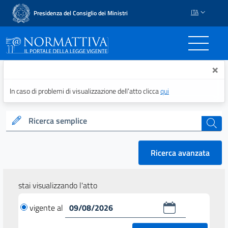
ITA
Presidenza del Consiglio dei Ministri
Normattiva - Il portale del
×
In caso di problemi di visualizzazione dell’atto clicca
qui
Ricerca semplice
cerca
Ricerca avanzata
stai visualizzando l'atto
vigente al