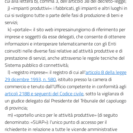
cui alla lettera b), comma 3, dell'articolo 38 del decreto-legge;
j) «impianti produttivi»: i fabbricati, gli impianti e altri luoghi in
cui si svolgono tutte o parte delle fasi di produzione di beni e
servizi;
k) «portale»: il sito web impresainungiorno di riferimento per
imprese e soggetti da esse delegati, che consente di ottenere
informazioni e interoperare telematicamente con gli Enti
coinvolti nelle diverse fasi relative ad attività produttive e di
prestazione di servizi, anche attraverso le regole tecniche del
Sistema pubblico di connettività;
l) «registro imprese»: il registro di cui all'
articolo 8 della legge
29 dicembre 1993, n. 580
, istituito presso la camera di
commercio e tenuto dall'Ufficio competente in conformità agli
articoli 2188 e seguenti del Codice civile
, sotto la vigilanza di
un giudice delegato dal Presidente del Tribunale del capoluogo
di provincia;
m) «sportello unico per le attività produttive» (di seguito
denominato: «SUAP»): l'unico punto di accesso per il
richiedente in relazione a tutte le vicende amministrative