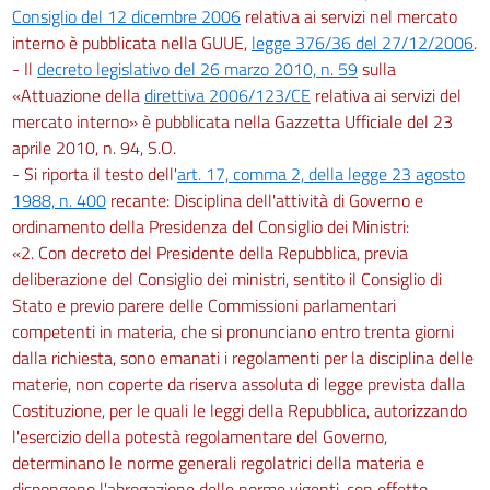
Consiglio del 12 dicembre 2006
relativa ai servizi nel mercato
interno è pubblicata nella GUUE,
legge 376/36 del 27/12/2006
.
- Il
decreto legislativo del 26 marzo 2010, n. 59
sulla
«Attuazione della
direttiva 2006/123/CE
relativa ai servizi del
mercato interno» è pubblicata nella Gazzetta Ufficiale del 23
aprile 2010, n. 94, S.O.
- Si riporta il testo dell'
art. 17, comma 2, della legge 23 agosto
1988, n. 400
recante: Disciplina dell'attività di Governo e
ordinamento della Presidenza del Consiglio dei Ministri:
«2. Con decreto del Presidente della Repubblica, previa
deliberazione del Consiglio dei ministri, sentito il Consiglio di
Stato e previo parere delle Commissioni parlamentari
competenti in materia, che si pronunciano entro trenta giorni
dalla richiesta, sono emanati i regolamenti per la disciplina delle
materie, non coperte da riserva assoluta di legge prevista dalla
Costituzione, per le quali le leggi della Repubblica, autorizzando
l'esercizio della potestà regolamentare del Governo,
determinano le norme generali regolatrici della materia e
dispongono l'abrogazione delle norme vigenti, con effetto