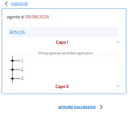
nascondi
09/08/2026
vigente al
Articoli
Capo I
Principi generali ed ambito applicativo
1
2
3
Capo II
Funzioni e organizzazione del SUAP
4
articolo successivo
Capo III
Procedimento automatizzato