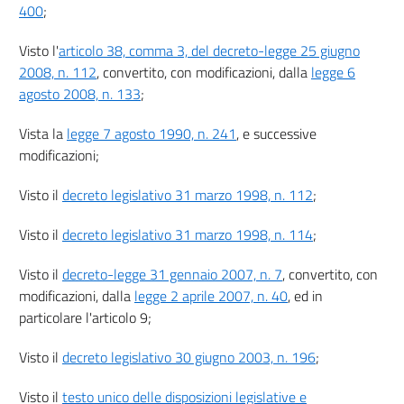
400
;
12
Visto l'
articolo 38, comma 3, del decreto-legge 25 giugno
Allegati
2008, n. 112
, convertito, con modificazioni, dalla
legge 6
agosto 2008, n. 133
;
Modalità telematiche di comunicazione e trasferimento
dati
Vista la
legge 7 agosto 1990, n. 241
, e successive
((PARTE I
modificazioni;
Definizioni e ambito di applicazione))
Visto il
decreto legislativo 31 marzo 1998, n. 112
;
art. 1
art. 2
Visto il
decreto legislativo 31 marzo 1998, n. 114
;
art. 3
Visto il
decreto-legge 31 gennaio 2007, n. 7
, convertito, con
art. 4
modificazioni, dalla
legge 2 aprile 2007, n. 40
, ed in
((PARTE II
particolare l'articolo 9;
Definizione e gestione delle specifiche tecniche))
Visto il
decreto legislativo 30 giugno 2003, n. 196
;
art. 5
art. 6
Visto il
testo unico delle disposizioni legislative e