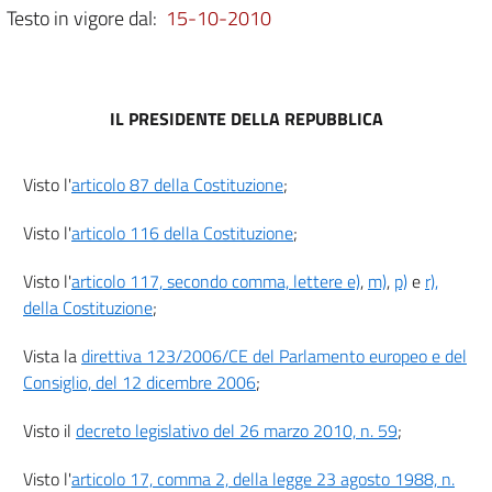
5
Testo in vigore dal:
15-10-2010
6
Capo IV
IL PRESIDENTE DELLA REPUBBLICA
Procedimento ordinario
7
8
Visto l'
articolo 87 della Costituzione
;
Capo V
Visto l'
articolo 116 della Costituzione
;
Disposizioni comuni
9
Visto l'
articolo 117, secondo comma, lettere e)
,
m)
,
p)
e
r),
della Costituzione
;
10
Capo VI
Vista la
direttiva 123/2006/CE del Parlamento europeo e del
Consiglio, del 12 dicembre 2006
;
Monitoraggio istituzionale
11
Visto il
decreto legislativo del 26 marzo 2010, n. 59
;
Capo VII
Visto l'
articolo 17, comma 2, della legge 23 agosto 1988, n.
Disposizioni finali