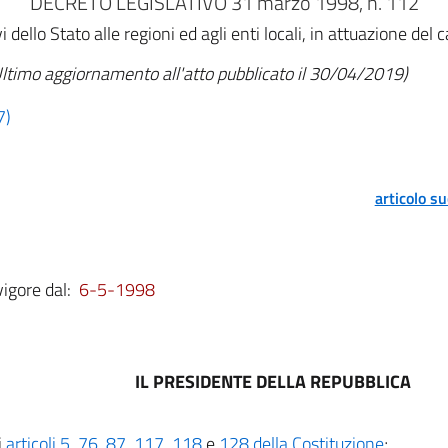
DECRETO LEGISLATIVO 31 marzo 1998, n. 112
dello Stato alle regioni ed agli enti locali, in attuazione del 
ltimo aggiornamento all'atto pubblicato il 30/04/2019)
7)
articolo s
vigore dal:
6-5-1998
IL PRESIDENTE DELLA REPUBBLICA
i
articoli 5
,
76
,
87
,
117
,
118
e
128 della Costituzione
;