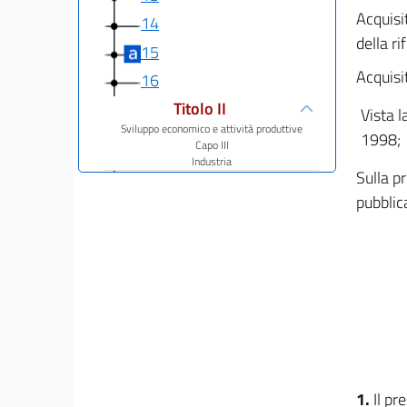
Acquisi
14
della r
15
Acquisi
16
Titolo II
Vista l
Sviluppo economico e attività produttive
1998;
Capo III
Industria
Sulla p
17
pubblica
18
19
20
21
22
Titolo II
Sviluppo economico e attività produttive
Capo IV
1.
Il pr
Conferimenti ai comuni e sportello unico