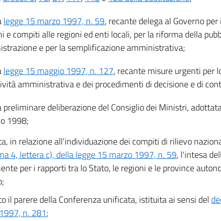
a
legge 15 marzo 1997, n. 59
, recante delega al Governo per 
i e compiti alle regioni ed enti locali, per la riforma della pubb
strazione e per la semplificazione amministrativa;
a
legge 15 maggio 1997, n. 127
, recante misure urgenti per 
tività amministrativa e dei procedimenti di decisione e di cont
a preliminare deliberazione del Consiglio dei Ministri, adottata
io 1998;
a, in relazione all'individuazione dei compiti di rilievo nazional
a 4, lettera c), della legge 15 marzo 1997, n. 59
, l'intesa d
nte per i rapporti tra lo Stato, le regioni e le province auton
;
o il parere della Conferenza unificata, istituita ai sensi del
de
1997, n. 281
;