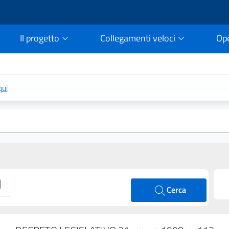
Il progetto
Collegamenti veloci
Op
rtale della legge vigent
qui
Cerca