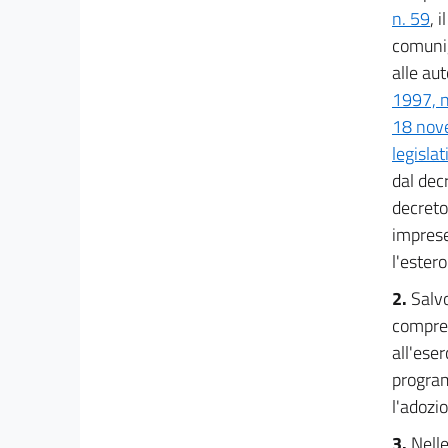
n. 59
, 
per le attività produttive
23
comuni,
24
alle au
1997, n
25
18 nov
26
legisla
27
dal dec
27 bis
decreto
Titolo II
imprese
Sviluppo economico e attività produttive
l'estero
Capo V
Ricerca, produzione, trasporto
2.
Salvo
e distribuzione di energia
compren
28
all'eser
29
program
30
l'adozi
31
3.
Nelle