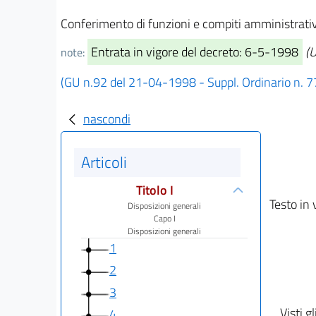
Conferimento di funzioni e compiti amministrativi 
Entrata in vigore del decreto: 6-5-1998
(U
note:
(GU n.92 del 21-04-1998 - Suppl. Ordinario n. 7
nascondi
Articoli
Titolo I
Testo in 
Disposizioni generali
Capo I
Disposizioni generali
1
2
3
Visti gl
4