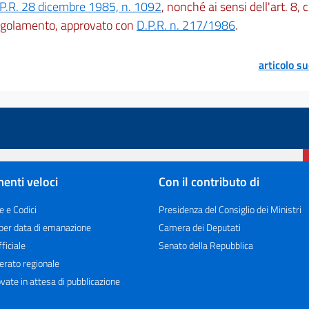
.P.R. 28 dicembre 1985, n. 1092
, nonché ai sensi dell'art. 8,
regolamento, approvato con
D.P.R. n. 217/1986
.
articolo s
enti veloci
Con il contributo di
e e Codici
Presidenza del Consiglio dei Ministri
 per data di emanazione
Camera dei Deputati
ficiale
Senato della Repubblica
erato regionale
vate in attesa di pubblicazione