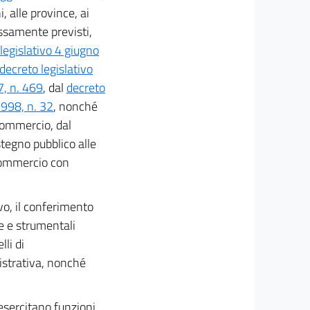
, alle province, ai
essamente previsti,
legislativo 4 giugno
decreto legislativo
7, n. 469
, dal
decreto
1998, n. 32
, nonché
 commercio, dal
stegno pubblico alle
 commercio con
vo, il conferimento
e e strumentali
lli di
istrativa, nonché
.
 esercitano funzioni