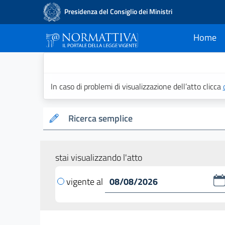
Presidenza del Consiglio dei Ministri
Home
current
Normattiva - Il po
In caso di problemi di visualizzazione dell’atto clicca
Ricerca semplice
stai visualizzando l'atto
vigente al