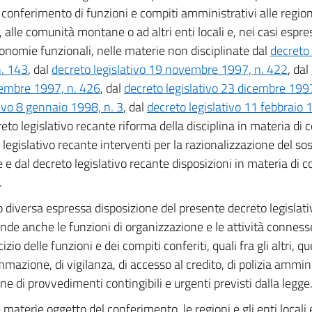
il conferimento di funzioni e compiti amministrativi alle regioni
 alle comunità montane o ad altri enti locali e, nei casi espr
tonomie funzionali, nelle materie non disciplinate dal
decreto 
. 143
, dal
decreto legislativo 19 novembre 1997, n. 422
, dal
embre 1997, n. 426
, dal
decreto legislativo 23 dicembre 199
tivo 8 gennaio 1998, n. 3
, dal
decreto legislativo 11 febbraio 
reto legislativo recante riforma della disciplina in materia di
 legislativo recante interventi per la razionalizzazione del so
 e dal decreto legislativo recante disposizioni in materia di
.
 diversa espressa disposizione del presente decreto legislati
de anche le funzioni di organizzazione e le attività conness
cizio delle funzioni e dei compiti conferiti, quali fra gli altri, que
mazione, di vigilanza, di accesso al credito, di polizia ammin
one di provvedimenti contingibili e urgenti previsti dalla legge
 materie oggetto del conferimento, le regioni e gli enti locali