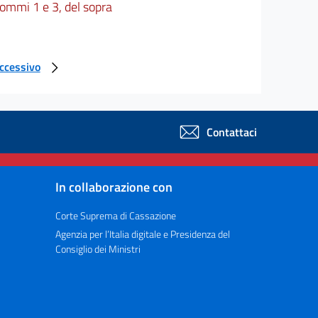
 commi 1 e 3, del sopra
uccessivo
Contattaci
In collaborazione con
Corte Suprema di Cassazione
Agenzia per l’Italia digitale e Presidenza del
Consiglio dei Ministri