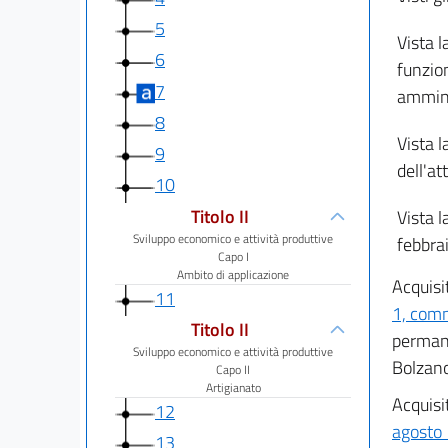
5
Vista l
6
funzion
7
ammini
8
Vista l
9
dell'at
10
Titolo II
Vista l
Sviluppo economico e attività produttive
febbra
Capo I
Ambito di applicazione
Acquisit
11
1, comm
Titolo II
permane
Sviluppo economico e attività produttive
Bolzano
Capo II
Artigianato
Acquisit
12
agosto 
13