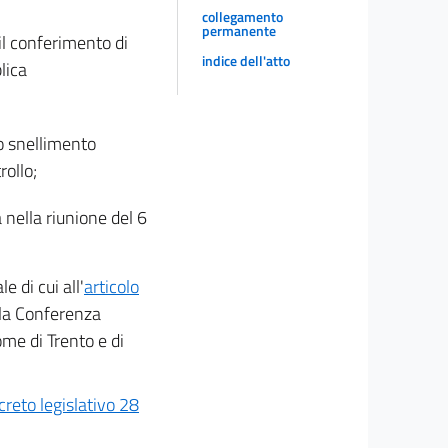
collegamento
permanente
il conferimento di
indice dell'atto
lica
lo snellimento
rollo;
 nella riunione del 6
e di cui all'
articolo
ella Conferenza
ome di Trento e di
creto legislativo 28