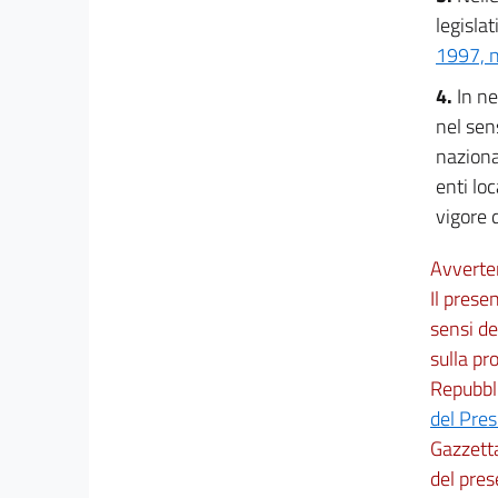
Titolo II
legislat
Sviluppo economico e attività produttive
Capo VI
1997, n
Miniere e risorse geotermiche
4.
In n
32
nel sen
33
nazional
34
enti loc
35
vigore 
36
Avverte
Titolo II
Il prese
Sviluppo economico e attività produttive
Capo VII
sensi de
Ordinamento delle camere di commercio
sulla pr
industria, artigianato e agricoltura
37
Repubbli
38
del Pre
Gazzetta
Titolo II
del pres
Sviluppo economico e attività produttive
Capo VIII