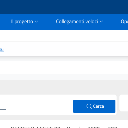
Il progetto
Collegamenti veloci
Op
rtale della legge vigent
qui
Cerca