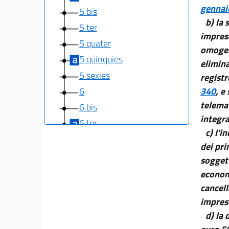
gennai
5 bis
b) la 
5 ter
imprese
5 quater
omogene
5 quinquies
elimina
5 sexies
registr
6
340
, e
telemat
6 bis
integra
6 ter
c) l'i
7
dei pri
7 bis
soggett
7 ter
economi
7 quater
cancell
impres
7 quinquies
d) la
7 sexies