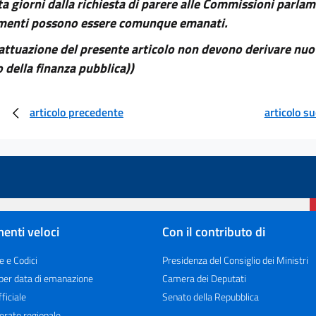
a giorni dalla richiesta di parere alle Commissioni parlame
menti possono essere comunque emanati.
'attuazione del presente articolo non devono derivare nuo
o della finanza pubblica))
articolo precedente
articolo s
enti veloci
Con il contributo di
e e Codici
Presidenza del Consiglio dei Ministri
 per data di emanazione
Camera dei Deputati
ficiale
Senato della Repubblica
erato regionale