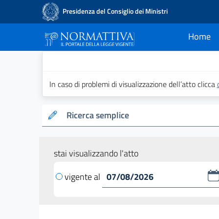
Presidenza del Consiglio dei Ministri
Home
current
Normattiva - Il po
In caso di problemi di visualizzazione dell’atto clicca
Ricerca semplice
stai visualizzando l'atto
vigente al