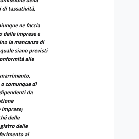
'omissione della
di tassatività,
chiunque ne faccia
tro delle imprese e
stino la mancanza di
 quale siano previsti
conformità alle
 smarrimento,
e o comunque di
dipendenti da
stione
e imprese;
ché delle
gistro delle
ferimento ai