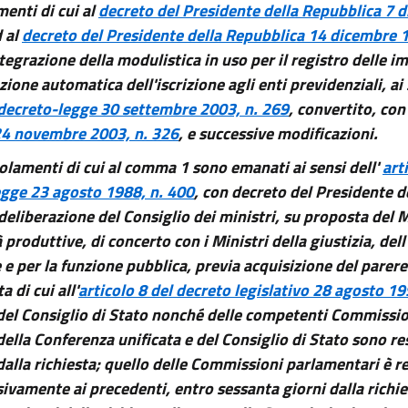
enti di cui al
decreto del Presidente della Repubblica 7 
d al
decreto del Presidente della Repubblica 14 dicembre 
ntegrazione della modulistica in uso per il registro delle i
azione automatica dell'iscrizione agli enti previdenziali, ai 
 decreto-legge 30 settembre 2003, n. 269
, convertito, con
24 novembre 2003, n. 326
, e successive modificazioni.
golamenti di cui al comma 1 sono emanati ai sensi dell'
art
egge 23 agosto 1988, n. 400
, con decreto del Presidente d
deliberazione del Consiglio dei ministri, su proposta del M
à produttive, di concerto con i Ministri della giustizia, del
 e per la funzione pubblica, previa acquisizione del parer
a di cui all'
articolo 8 del decreto legislativo 28 agosto 19
el Consiglio di Stato nonché delle competenti Commission
della Conferenza unificata e del Consiglio di Stato sono r
dalla richiesta; quello delle Commissioni parlamentari è r
ivamente ai precedenti, entro sessanta giorni dalla richie