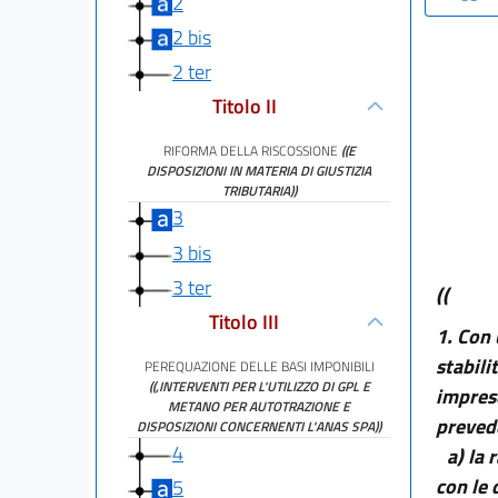
2
2 bis
2 ter
Titolo II
RIFORMA DELLA RISCOSSIONE
((E
DISPOSIZIONI IN MATERIA DI GIUSTIZIA
TRIBUTARIA))
3
3 bis
3 ter
((
Titolo III
1.
Con 
stabili
PEREQUAZIONE DELLE BASI IMPONIBILI
((,INTERVENTI PER L'UTILIZZO DI GPL E
imprese
METANO PER AUTOTRAZIONE E
prevede
DISPOSIZIONI CONCERNENTI L'ANAS SPA))
4
a) la
con le 
5