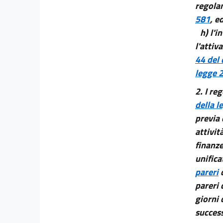
regolam
11 septies
581
, e
11 octies
h) l'i
11 novies
l'attiv
11 decies
44 del
11 undecies
legge 
11 duodecies
2.
I re
11 terdecies
della l
previa 
11 quaterdecies
attivit
11 quindecies
finanze
11 sexdecies
unificat
12
pareri
d
13
pareri 
giorni 
Allegati
success