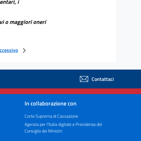
ntari, i
vi o maggiori oneri
uccessivo
Contattaci
In collaborazione con
Corte Suprema di Cassazione
Agenzia per l’Italia digitale e Presidenza del
Consiglio dei Ministri