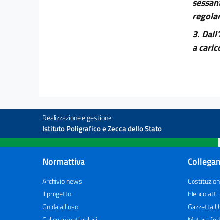
sessant
Tabella A
regola
Tabella A
3. Dall
a caric
Realizzazione e gestione
Istituto Poligrafico e Zecca dello Stato
Normattiva
Collegam
Archivio news
Costituzion
Il progetto
Elenco atti
Guida all'uso
Gazzetta Uf
Collegamenti veloci
Motore fed