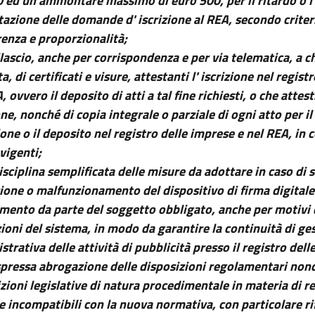
 ed un ammontare massimo di euro 500, per il ritardo o l
azione delle domande d' iscrizione al REA, secondo criteri 
enza e proporzionalità;
rilascio, anche per corrispondenza e per via telematica, a 
ta, di certificati e visure, attestanti l' iscrizione nel regis
, ovvero il deposito di atti a tal fine richiesti, o che atte
one, nonché di copia integrale o parziale di ogni atto per il
zione o il deposito nel registro delle imprese e nel REA, in 
vigenti;
disciplina semplificata delle misure da adottare in caso di
ione o malfunzionamento del dispositivo di firma digital
mento da parte del soggetto obbligato, anche per motivi 
ioni del sistema, in modo da garantire la continuità di ge
trativa delle attività di pubblicità presso il registro dell
espressa abrogazione delle disposizioni regolamentari non
zioni legislative di natura procedimentale in materia di re
 incompatibili con la nuova normativa, con particolare ri