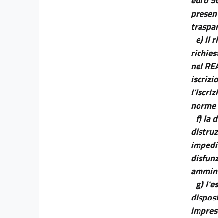
euro 50
Titolo IV
present
traspar
PREVIDENZA E SANITÀ
((. ULTERIORI
INTERVENTI))
e) il 
8
richies
8 bis
nel REA
9
iscrizi
10
l'iscri
norme 
10 bis
f) la 
10 ter
distruz
11
impedi
11 bis
disfunz
11 ter
amminis
11 quater
g) l'
disposi
11 quinquies
imprese
11 sexies