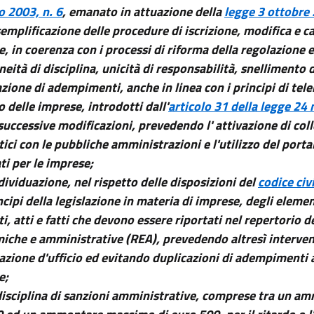
o 2003, n. 6
, emanato in attuazione della
legge 3 ottobre 
semplificazione delle procedure di iscrizione, modifica e c
, in coerenza con i processi di riforma della regolazione e
ità di disciplina, unicità di responsabilità, snellimento d
zione di adempimenti, anche in linea con i principi di tel
o delle imprese, introdotti dall'
articolo 31 della legge 24
 successive modificazioni, prevedendo l' attivazione di co
ici con le pubbliche amministrazioni e l'utilizzo del portal
ti per le imprese;
ndividuazione, nel rispetto delle disposizioni del
codice civ
ncipi della legislazione in materia di imprese, degli eleme
i, atti e fatti che devono essere riportati nel repertorio de
che e amministrative (REA), prevedendo altresì interventi
azione d'ufficio ed evitando duplicazioni di adempimenti a
e;
 disciplina di sanzioni amministrative, comprese tra un 