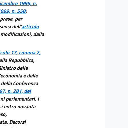
dicembre 1995, n.
1999, n. 558
;
mprese, per
sensi dell'
articolo
 modificazioni, dalla
icolo 17, comma 2,
ella Repubblica,
inistro delle
l'economia e delle
e della Conferenza
97, n. 281, dei
i parlamentari. I
esi entro novanta
eso,
sta. Decorsi