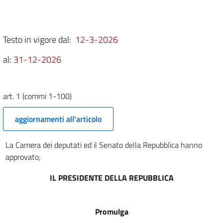
1 (commi 601-700)
1 (commi 701-800)
1 (commi 801-900)
Testo in vigore dal:
12-3-2026
1 (commi 901-1000)
al:
31-12-2026
1 (commi 1001-1100)
1 (commi 1101-1143)
Parte II
art. 1 (commi 1-100)
Sezione II
Approvazione degli stati di previsione
aggiornamenti all'articolo
2
3
La Camera dei deputati ed il Senato della Repubblica hanno
4
approvato;
5
IL PRESIDENTE DELLA REPUBBLICA
6
7
Promulga
8