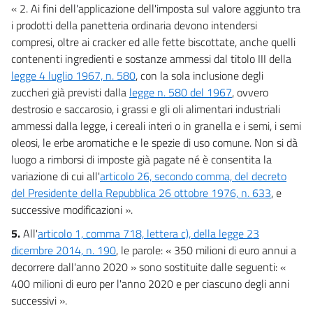
« 2. Ai fini dell'applicazione dell'imposta sul valore aggiunto tra
i prodotti della panetteria ordinaria devono intendersi
compresi, oltre ai cracker ed alle fette biscottate, anche quelli
contenenti ingredienti e sostanze ammessi dal titolo III della
legge 4 luglio 1967, n. 580
, con la sola inclusione degli
zuccheri già previsti dalla
legge n. 580 del 1967
, ovvero
destrosio e saccarosio, i grassi e gli oli alimentari industriali
ammessi dalla legge, i cereali interi o in granella e i semi, i semi
oleosi, le erbe aromatiche e le spezie di uso comune. Non si dà
luogo a rimborsi di imposte già pagate né è consentita la
variazione di cui all'
articolo 26, secondo comma, del decreto
del Presidente della Repubblica 26 ottobre 1976, n. 633
, e
successive modificazioni ».
5.
All'
articolo 1, comma 718, lettera c), della legge 23
dicembre 2014, n. 190
, le parole: « 350 milioni di euro annui a
decorrere dall'anno 2020 » sono sostituite dalle seguenti: «
400 milioni di euro per l'anno 2020 e per ciascuno degli anni
successivi ».