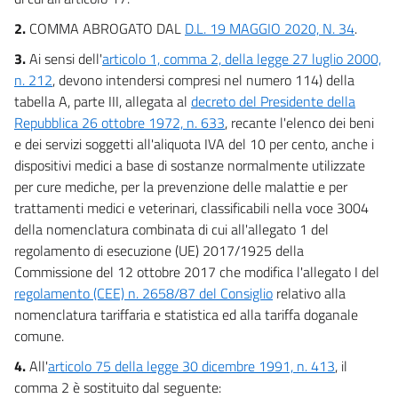
Allegato 2
2.
COMMA ABROGATO DAL
D.L. 19 MAGGIO 2020, N. 34
.
Allegato 3
3.
Ai sensi dell'
articolo 1, comma 2, della legge 27 luglio 2000,
n. 212
, devono intendersi compresi nel numero 114) della
Tabelle
tabella A, parte III, allegata al
decreto del Presidente della
Tabelle
Repubblica 26 ottobre 1972, n. 633
, recante l'elenco dei beni
Elenco
e dei servizi soggetti all'aliquota IVA del 10 per cento, anche i
Elenco
dispositivi medici a base di sostanze normalmente utilizzate
per cure mediche, per la prevenzione delle malattie e per
Tabelle
trattamenti medici e veterinari, classificabili nella voce 3004
Tabelle
della nomenclatura combinata di cui all'allegato 1 del
regolamento di esecuzione (UE) 2017/1925 della
Quadri generali
Commissione del 12 ottobre 2017 che modifica l'allegato I del
Quadri generali
regolamento (CEE) n. 2658/87 del Consiglio
relativo alla
Stati di previsione
nomenclatura tariffaria e statistica ed alla tariffa doganale
Tabelle
comune.
4.
All'
articolo 75 della legge 30 dicembre 1991, n. 413
, il
comma 2 è sostituito dal seguente: