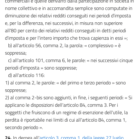
commerciali e quelle derivanti dalla partecipazione in società in
nome collettivo e in accomandita semplice sono computate in
diminuzione dei relativi redditi conseguiti nei periodi d'imposta
e, per la differenza, nei successivi, in misura non superiore
all'80 per cento dei relativi redditi conseguiti in detti periodi
d'imposta e per l'intero importo che trova capienza in essi »;
b) all'articolo 56, comma 2, la parola: « complessivo » è
soppressa;
c) all'articolo 101, comma 6, le parole: « nei successivi cinque
periodi d'imposta » sono soppresse;
d) all'articolo 116:
1) al comma 2, le parole: « del primo e terzo periodo » sono
soppresse;
2) al comma 2-bis sono aggiunti, in fine, i seguenti periodi: « Si
applicano le disposizioni dell'articolo 84, comma 3. Per i
soggetti che fruiscono di un regime di esenzione dell'utile, la
perdita è riportabile nei limiti di cui all'articolo 84, comma 1,
secondo periodo ».
24.
In deroga all'
articolo 3, comma 1, della legge 27 luglio