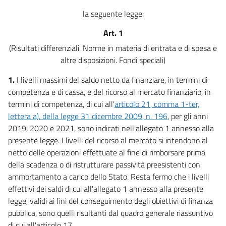
9
la seguente legge:
10
Art. 1
11
(Risultati differenziali. Norme in materia di entrata e di spesa e
12
altre disposizioni. Fondi speciali)
13
1.
I livelli massimi del saldo netto da finanziare, in termini di
14
competenza e di cassa, e del ricorso al mercato finanziario, in
15
termini di competenza, di cui all'
articolo 21, comma 1-ter,
lettera a), della legge 31 dicembre 2009, n. 196
, per gli anni
16
2019, 2020 e 2021, sono indicati nell'allegato 1 annesso alla
17
presente legge. I livelli del ricorso al mercato si intendono al
18
netto delle operazioni effettuate al fine di rimborsare prima
della scadenza o di ristrutturare passività preesistenti con
19
ammortamento a carico dello Stato. Resta fermo che i livelli
Allegati
effettivi dei saldi di cui all'allegato 1 annesso alla presente
legge, validi ai fini del conseguimento degli obiettivi di finanza
Allegati
pubblica, sono quelli risultanti dal quadro generale riassuntivo
Allegato 1
di cui all'articolo 17.