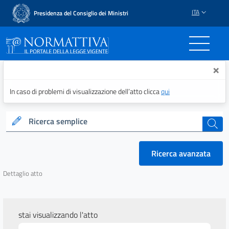
ITA
Presidenza del Consiglio dei Ministri
Normattiva - Il portale del
×
In caso di problemi di visualizzazione dell’atto clicca
qui
Ricerca semplice
cerca
Ricerca avanzata
Dettaglio atto
stai visualizzando l'atto