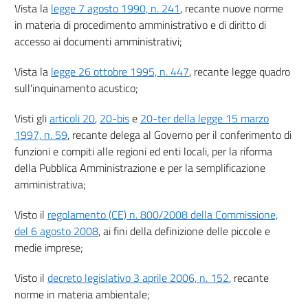
Allegato I(parte 1)
Vista la
legge 7 agosto 1990, n. 241
, recante nuove norme
in materia di procedimento amministrativo e di diritto di
Allegato I(parte 2)
accesso ai documenti amministrativi;
Allegato I(parte 3)
Allegato I(parte 4)
Vista la
legge 26 ottobre 1995, n. 447
, recante legge quadro
sull'inquinamento acustico;
Visti gli
articoli 20
,
20-bis
e
20-ter della legge 15 marzo
1997, n. 59
, recante delega al Governo per il conferimento di
funzioni e compiti alle regioni ed enti locali, per la riforma
della Pubblica Amministrazione e per la semplificazione
amministrativa;
Visto il
regolamento (CE) n. 800/2008 della Commissione,
del 6 agosto 2008
, ai fini della definizione delle piccole e
medie imprese;
Visto il
decreto legislativo 3 aprile 2006, n. 152
, recante
norme in materia ambientale;