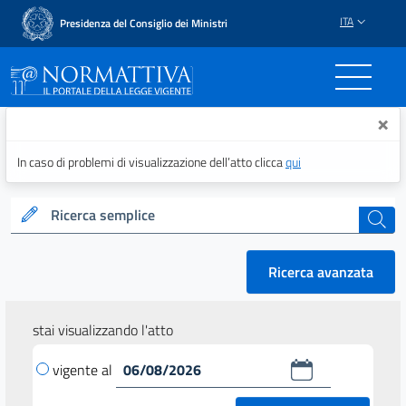
ITA
Presidenza del Consiglio dei Ministri
Normattiva - Il portale del
×
In caso di problemi di visualizzazione dell’atto clicca
qui
Ricerca semplice
cerca
Ricerca avanzata
stai visualizzando l'atto
vigente al