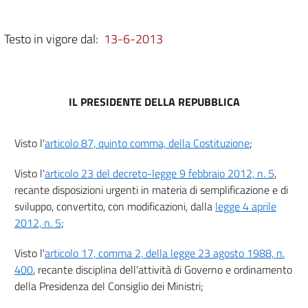
Capo III
Disposizioni in materia di emissioni in atmosfera
Testo in vigore dal:
13-6-2013
7
Capo IV
Disposizioni attuative
IL PRESIDENTE DELLA REPUBBLICA
8
9
Visto l'
articolo 87, quinto comma, della Costituzione
;
Capo V
Visto l'
articolo 23 del decreto-legge 9 febbraio 2012, n. 5
,
Disposizioni transitorie e finali
recante disposizioni urgenti in materia di semplificazione e di
10
sviluppo, convertito, con modificazioni, dalla
legge 4 aprile
11
2012, n. 5
;
12
Visto l'
articolo 17, comma 2, della legge 23 agosto 1988, n.
400
, recante disciplina dell'attività di Governo e ordinamento
Allegati
della Presidenza del Consiglio dei Ministri;
Allegato I