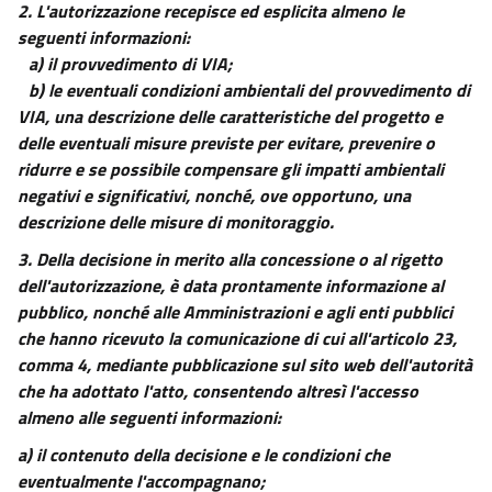
2.
L'autorizzazione recepisce ed esplicita almeno le
13
seguenti informazioni:
14
a) il provvedimento di VIA;
15
b) le eventuali condizioni ambientali del provvedimento di
VIA, una descrizione delle caratteristiche del progetto e
16
delle eventuali misure previste per evitare, prevenire o
17
ridurre e se possibile compensare gli impatti ambientali
18
negativi e significativi, nonché, ove opportuno, una
TITOLO III
descrizione delle misure di monitoraggio.
((LA VALUTAZIONE DI IMPATTO AMBIENTALE))
3. Della decisione in merito alla concessione o al rigetto
19
dell'autorizzazione, è data prontamente informazione al
20
pubblico, nonché alle Amministrazioni e agli enti pubblici
21
che hanno ricevuto la comunicazione di cui all'articolo 23,
comma 4, mediante pubblicazione sul sito web dell'autorità
22
che ha adottato l'atto, consentendo altresì l'accesso
23
almeno alle seguenti informazioni:
24
a) il contenuto della decisione e le condizioni che
24 bis
eventualmente l'accompagnano;