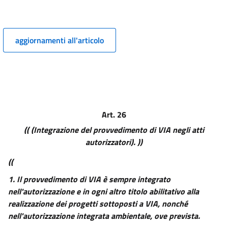
PRINCIPI GENERALI PER LE PROCEDURE DI VIA, DI VAS E PER LA
VALUTAZIONE D'INCIDENZA E L'AUTORIZZAZIONE INTEGRATA AMBIENTALE
(AIA).))
4
aggiornamenti all'articolo
5
6
7
7 bis
Art. 26
8
(( (Integrazione del provvedimento di VIA negli atti
8 bis
autorizzatori). ))
9
((
10
1.
Il provvedimento di VIA è sempre integrato
((TITOLO II
nell'autorizzazione e in ogni altro titolo abilitativo alla
LA VALUTAZIONE AMBIENTALE STRATEGICA))
realizzazione dei progetti sottoposti a VIA, nonché
11
nell'autorizzazione integrata ambientale, ove prevista.
12