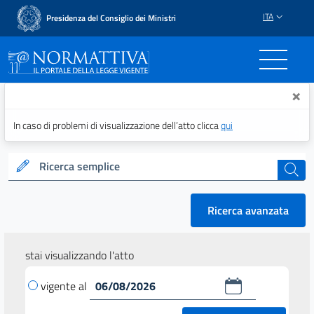
ITA
Presidenza del Consiglio dei Ministri
Normattiva - Il portale del
×
In caso di problemi di visualizzazione dell’atto clicca
qui
Ricerca semplice
cerca
Ricerca avanzata
stai visualizzando l'atto
vigente al