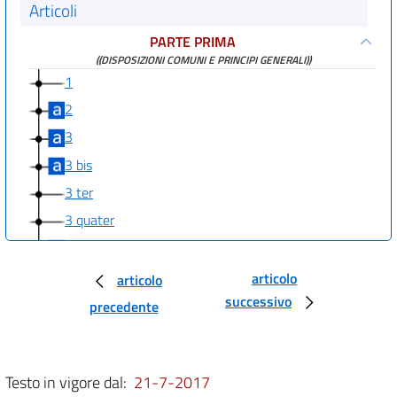
Articoli
PARTE PRIMA
((DISPOSIZIONI COMUNI E PRINCIPI GENERALI))
1
2
3
3 bis
3 ter
3 quater
3 quinquies
3 sexies
articolo
articolo
successivo
3 septies
precedente
((PARTE SECONDA
PROCEDURE PER LA VALUTAZIONE AMBIENTALE STRATEGICA (VAS), PER
LA VALUTAZIONE DELL'IMPATTO AMBIENTALE (VIA) E PER
Testo in vigore dal:
21-7-2017
L'AUTORIZZAZIONE INTEGRATA AMBIENTALE (IPPC)
TITOLO I