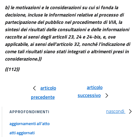
25
b) le motivazioni e le considerazioni su cui si fonda la
26
decisione, incluse le informazioni relative al processo di
partecipazione del pubblico nel procedimento di VIA, la
26 bis
sintesi dei risultati delle consultazioni e delle informazioni
27
raccolte ai sensi degli articoli 23, 24 e 24-bis, e, ove
27 bis
applicabile, ai sensi dell'articolo 32, nonché l'indicazione di
come tali risultati siano stati integrati o altrimenti presi in
27 ter
considerazione.))
28
((112))
29
((TITOLO III-BIS
articolo
articolo
L'AUTORIZZAZIONE INTEGRATA AMBIENTALE))
29 bis
successivo
precedente
29 ter
nascondi
APPROFONDIMENTI
29 quater
29 quinquies
aggiornamenti all'atto
29 sexies
atti aggiornati