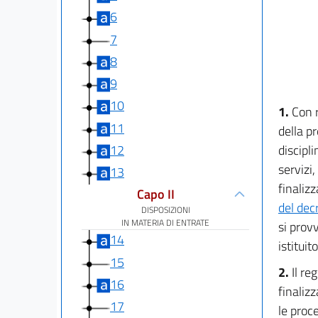
6
7
8
9
10
1.
Con 
11
della pr
12
discipl
servizi,
13
finalizz
Capo II
del dec
DISPOSIZIONI
IN MATERIA DI ENTRATE
si prov
14
istituito
15
2.
Il re
16
finaliz
17
le proc