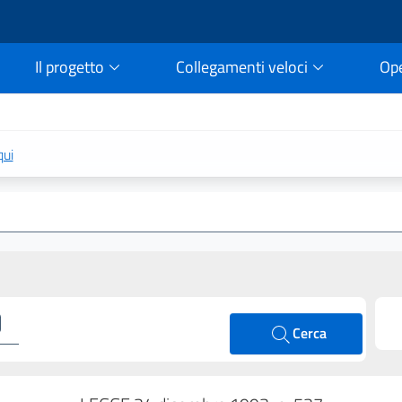
Il progetto
Collegamenti veloci
Op
rtale della legge vigent
qui
Cerca