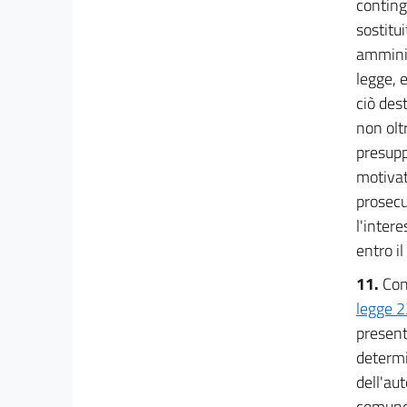
continge
sostitui
amminis
legge, 
ciò des
non olt
presupp
motivat
prosecuz
l'inter
entro i
11.
Con
legge 2
present
determin
dell'au
comunqu