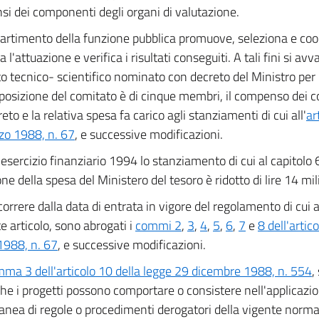
i dei componenti degli organi di valutazione.
partimento della funzione pubblica promuove, seleziona e coor
a l'attuazione e verifica i risultati conseguiti. A tali fini si av
o tecnico- scientifico nominato con decreto del Ministro per 
osizione del comitato è di cinque membri, il compenso dei c
eto e la relativa spesa fa carico agli stanziamenti di cui all'
ar
zo 1988, n. 67
, e successive modificazioni.
'esercizio finanziario 1994 lo stanziamento di cui al capitolo 
ne della spesa del Ministero del tesoro è ridotto di lire 14 mili
orrere dalla data di entrata in vigore del regolamento di cui
e articolo, sono abrogati i
commi 2
,
3
,
4
,
5
,
6
,
7
e
8 dell'artic
1988, n. 67
, e successive modificazioni.
ma 3 dell'articolo 10 della legge 29 dicembre 1988, n. 554
,
he i progetti possono comportare o consistere nell'applicazi
nea di regole o procedimenti derogatori della vigente norma