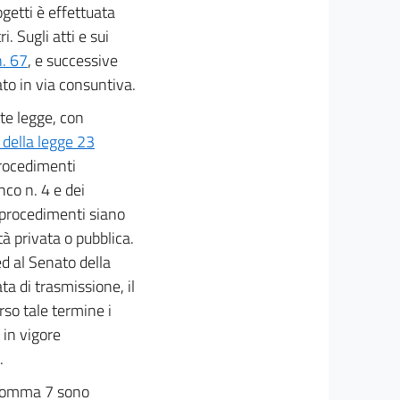
ogetti è effettuata
. Sugli atti e sui
n. 67
, e successive
tato in via consuntiva.
nte legge, con
 della legge 23
procedimenti
nco n. 4 e dei
 procedimenti siano
ità privata o pubblica.
d al Senato della
ta di trasmissione, il
so tale termine i
in vigore
.
l comma 7 sono