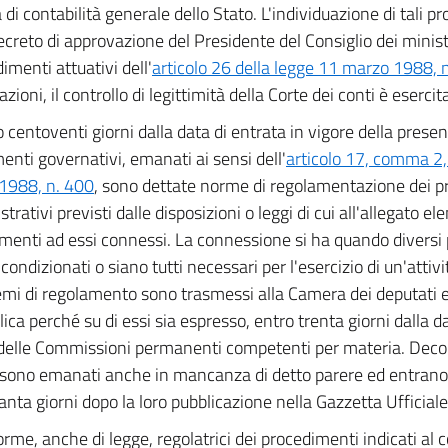
di contabilità generale dello Stato. L'individuazione di tali pr
ecreto di approvazione del Presidente del Consiglio dei ministri
imenti attuativi dell'
articolo 26 della legge 11 marzo 1988, 
zioni, il controllo di legittimità della Corte dei conti è eserci
 centoventi giorni dalla data di entrata in vigore della prese
enti governativi, emanati ai sensi dell'
articolo 17, comma 2,
1988, n. 400
, sono dettate norme di regolamentazione dei 
rativi previsti dalle disposizioni o leggi di cui all'allegato ele
menti ad essi connessi. La connessione si ha quando diversi
 condizionati o siano tutti necessari per l'esercizio di un'attiv
emi di regolamento sono trasmessi alla Camera dei deputati e
ica perché su di essi sia espresso, entro trenta giorni dalla da
delle Commissioni permanenti competenti per materia. Decor
 sono emanati anche in mancanza di detto parere ed entrano 
anta giorni dopo la loro pubblicazione nella Gazzetta Ufficiale
orme, anche di legge, regolatrici dei procedimenti indicati a