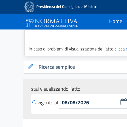
Presidenza del Consiglio dei Ministri
Home
current
Normattiva - Il po
In caso di problemi di visualizzazione dell’atto clicca
Ricerca semplice
stai visualizzando l'atto
vigente al