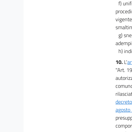
f) uni
procedi
vigente
smaltime
g) sne
adempim
h) ind
10.
L'
ar
"Art. 19
autoriz
comunqu
rilascia
decreto
agosto 
presupp
comport