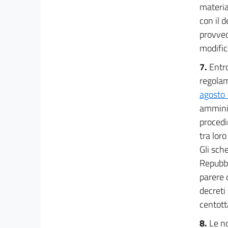
materia 
con il d
provved
modifica
7.
Entro
regolam
agosto 
amminist
procedi
tra loro
Gli sch
Repubbl
parere 
decreti
centott
8.
Le n