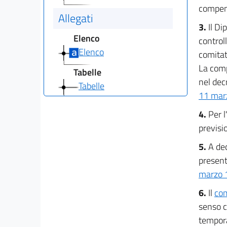
compens
Allegati
3.
Il Di
Elenco
controll
Elenco
comitat
La comp
Tabelle
nel decr
Tabelle
11 mar
4.
Per l
previsio
5.
A dec
present
marzo 
6.
Il
com
senso c
tempora