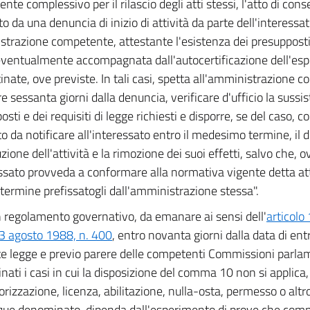
nte complessivo per il rilascio degli atti stessi, l'atto di con
to da una denuncia di inizio di attività da parte dell'interessat
trazione competente, attestante l'esistenza dei presupposti e
eventualmente accompagnata dall'autocertificazione dell'esp
tinate, ove previste. In tali casi, spetta all'amministrazione 
re sessanta giorni dalla denuncia, verificare d'ufficio la sussi
osti e dei requisiti di legge richiesti e disporre, se del caso,
o da notificare all'interessato entro il medesimo termine, il d
ione dell'attività e la rimozione dei suoi effetti, salvo che, ov
essato provveda a conformare alla normativa vigente detta attiv
l termine prefissatogli dall'amministrazione stessa".
 regolamento governativo, da emanare ai sensi dell'
articolo
3 agosto 1988, n. 400
, entro novanta giorni dalla data di ent
e legge e previo parere delle competenti Commissioni parla
ati i casi in cui la disposizione del comma 10 non si applica, i
torizzazione, licenza, abilitazione, nulla-osta, permesso o alt
e denominato, dipenda dall'esperimento di prove che compo