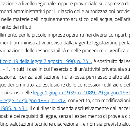
ficazione a livello regionale, oppure provinciale su espressa de
menti amministrativi per il rilascio delle autorizzazioni previs
 nelle materie dell'inquinamento acustico, dell'acqua, dell'ari
nto dei rifiuti;
llimento per le piccole imprese operanti nei diversi comparti p
enti amministrativi previsti dalla vigente legislazione per l
ividuazione delle responsabilità e delle procedure di verifica e
ticolo 19 della legge 7 agosto 1990, n. 241
, è sostituito dal 
. - 1. In tutti i casi in cui l'esercizio di un'attività privata sia
zazione, licenza, abilitazione, nulla-osta, permesso o altro at
e denominato, ad esclusione delle concessioni edilizie e del
te ai sensi delle
leggi 1 giugno 1939, n. 1089, 29 giugno 193
-legge 27 giugno 1985, n. 312
, convertito, con modificazioni
1985, n. 431
, il cui rilascio dipenda esclusivamente dall'acc
osti e dei requisiti di legge, senza l'esperimento di prove a c
ino valutazioni tecniche discrezionali, e non sia previsto alcu