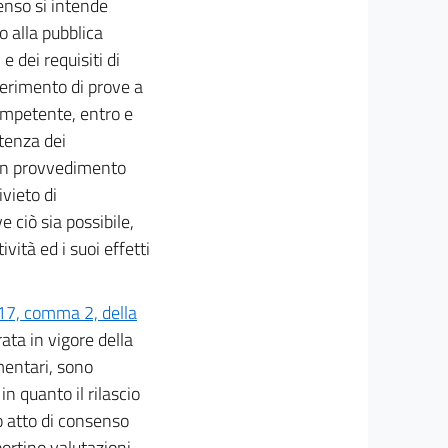
senso si intende
o alla pubblica
 dei requisiti di
erimento di prove a
competente, entro e
stenza dei
 con provvedimento
ivieto di
e ciò sia possibile,
ità ed i suoi effetti
 17, comma 2, della
rata in vigore della
mentari, sono
n quanto il rilascio
ro atto di consenso
rtino valutazioni