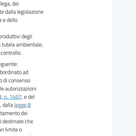
lega, dei
te dalla legislazione
a e dello
roduttivi degli
a tutela ambientale;
 controllo.
seguente:
 subordinato ad
to di consenso
le autorizzazioni
9, n. 1497
, e del
, dalla
legge 8
ertamento dei
iò destinate che
n limite o