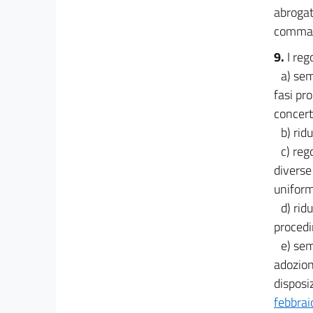
abrogat
comma 
9.
I reg
a) sem
fasi pr
concert
b) rid
c) reg
diverse
uniform
d) rid
procedi
e) sem
adozione
disposiz
febbrai