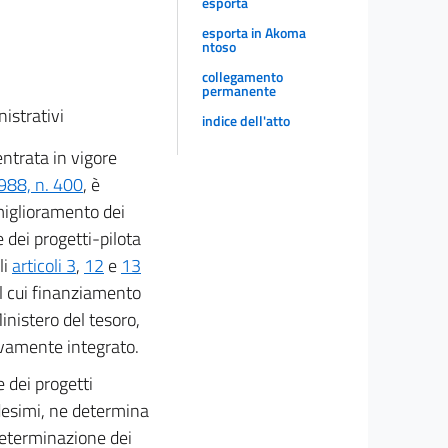
esporta
esporta in Akoma
ntoso
collegamento
permanente
istrativi
indice dell'atto
ntrata in vigore
1988, n. 400
, è
 miglioramento dei
e dei progetti-pilota
li
articoli 3
,
12
e
13
al cui finanziamento
inistero del tesoro,
ivamente integrato.
e dei progetti
edesimi, ne determina
 determinazione dei