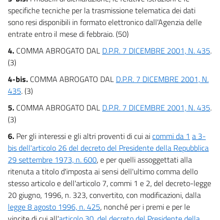
specifiche tecniche per la trasmissione telematica dei dati
sono resi disponibili in formato elettronico dall'Agenzia delle
entrate entro il mese di febbraio. (50)
4.
COMMA ABROGATO DAL
D.P.R. 7 DICEMBRE 2001, N. 435
.
(3)
4-bis.
COMMA ABROGATO DAL
D.P.R. 7 DICEMBRE 2001, N.
435
. (3)
5.
COMMA ABROGATO DAL
D.P.R. 7 DICEMBRE 2001, N. 435
.
(3)
6.
Per gli interessi e gli altri proventi di cui ai
commi da 1
a 3-
bis dell'articolo 26 del decreto del Presidente della Repubblica
29 settembre 1973, n. 600
, e per quelli assoggettati alla
ritenuta a titolo d'imposta ai sensi dell'ultimo comma dello
stesso articolo e dell'articolo 7, commi 1 e 2, del decreto-legge
20 giugno, 1996, n. 323, convertito, con modificazioni, dalla
legge 8 agosto 1996, n. 425
, nonché per i premi e per le
vincite di cui all'
articolo 30, del decreto del Presidente della