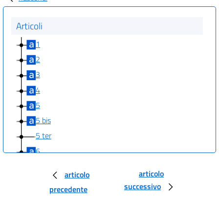
Articoli
1
2
3
4
5
5 bis
5 ter
6
7
articolo
articolo
8
successivo
precedente
8 bis
9