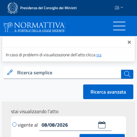
ITA
Presidenza del Consiglio dei Ministri
Normattiva - Il portale del
×
In caso di problemi di visualizzazione dell’atto clicca
qui
Ricerca semplice
cerca
Ricerca avanzata
stai visualizzando l'atto
vigente al