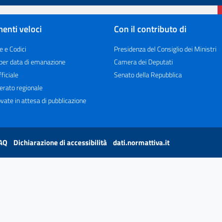
enti veloci
Con il contributo di
e e Codici
Presidenza del Consiglio dei Ministri
 per data di emanazione
Camera dei Deputati
ficiale
Senato della Repubblica
erato regionale
vate in attesa di pubblicazione
AQ
Dichiarazione di accessibilità
dati.normattiva.it