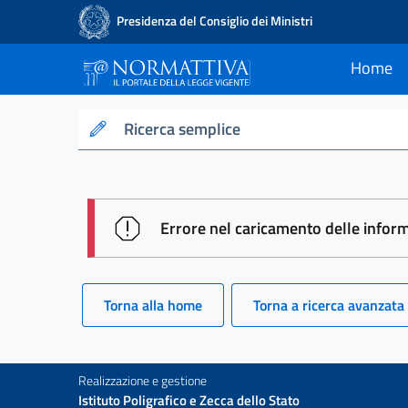
Presidenza del Consiglio dei Ministri
Home
current
Normattiva - Il po
Ricerca semplice
session id: SwgmuKjKdfIeJ9wkhnm
Errore nel caricamento delle infor
Torna alla home
Torna a ricerca avanzata
Realizzazione e gestione
Istituto Poligrafico e Zecca dello Stato