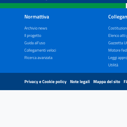
Normattiva
Collegam
Archivio news
Costituzion
Il progetto
Elenco atti
Guida all'uso
Gazzetta Uf
Collegamenti veloci
Motore fed
Ricerca avanzata
Leggi appro
Utilità
Privacy e Cookie policy
Note legali
Mappa del sito
F