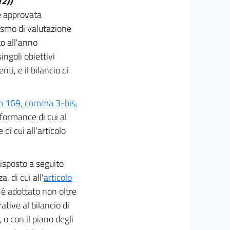
12))
è approvata
nismo di valutazione
to all'anno
ingoli obiettivi
i, e il bilancio di
lo 169, comma 3-bis,
rformance di cui al
di cui all'articolo
disposto a seguito
 di cui all'
articolo
 è adottato non oltre
ative al bilancio di
, o con il piano degli