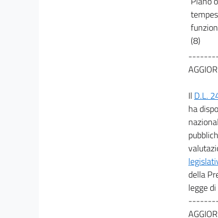
Piano o
tempest
21
funzion
22
(8)
23
-------
24
AGGIOR
25
26
Il
D.L. 2
27
ha dispo
28
nazional
pubblich
valutazi
CAPO III
legislat
Norme finali, transitorie e abrogazioni
della Pr
29
legge di
30
-------
31
AGGIOR