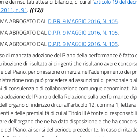
ri e dei risultati attesi di bilancio, di cui all'
articolo 19 del dec
 2011, n. 91
.
((12))
MA ABROGATO DAL
D.P.R. 9 MAGGIO 2016, N. 105
.
MA ABROGATO DAL
D.P.R. 9 MAGGIO 2016, N. 105
.
MA ABROGATO DAL
D.P.R. 9 MAGGIO 2016, N. 105
.
aso di mancata adozione del Piano della performance è fatto d
etribuzione di risultato ai dirigenti che risultano avere concor
e del Piano, per omissione o inerzia nell'adempimento dei pro
istrazione non può procedere ad assunzioni di personale o a
hi di consulenza o di collaborazione comunque denominati. Nei 
 adozione del Piano o della Relazione sulla performance di
dell'organo di indirizzo di cui all'articolo 12, comma 1, lettera
nti e delle premialità di cui al Titolo III è fonte di responsab
olare dell'organo che ne ha dato disposizione e che ha concor
e del Piano, ai sensi del periodo precedente. In caso di ritard