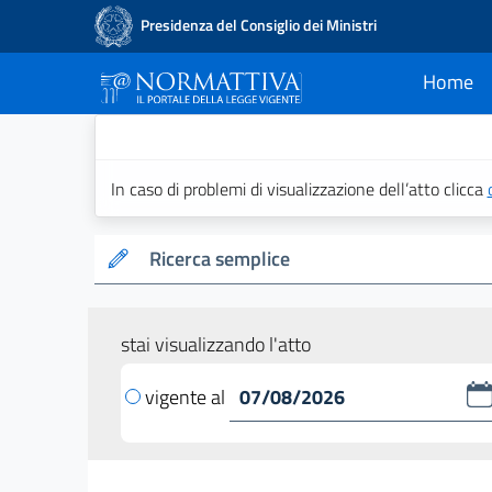
Presidenza del Consiglio dei Ministri
Home
current
Normattiva - Il po
In caso di problemi di visualizzazione dell’atto clicca
Ricerca semplice
stai visualizzando l'atto
vigente al