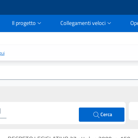
Il progetto
Collegamenti veloci
Op
rtale della legge vigent
qui
Cerca