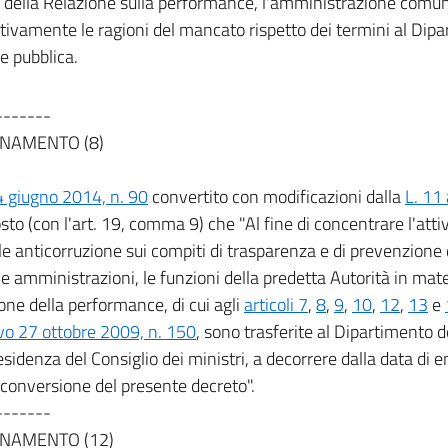
 della Relazione sulla performance, l'amministrazione comu
ivamente le ragioni del mancato rispetto dei termini al Dipa
e pubblica.
-------
NAMENTO (8)
4 giugno 2014, n. 90
convertito con modificazioni dalla
L. 11
sto (con l'art. 19, comma 9) che "Al fine di concentrare l'attiv
e anticorruzione sui compiti di trasparenza e di prevenzione 
e amministrazioni, le funzioni della predetta Autorità in mat
one della performance, di cui agli
articoli 7
,
8
,
9
,
10
,
12
,
13
e
ivo 27 ottobre 2009, n. 150
, sono trasferite al Dipartimento d
esidenza del Consiglio dei ministri, a decorrere dalla data di e
 conversione del presente decreto".
-------
NAMENTO (12)