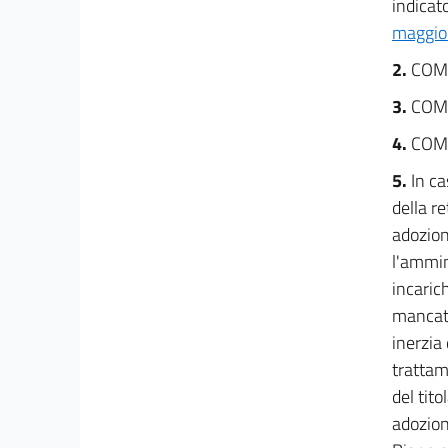
indicato
15
maggio
16
2.
COM
TITOLO III
3.
COM
MERITO E PREMI
4.
COM
5.
In c
CAPO I
della r
Disposizioni generali
adozion
17
l'ammin
18
incaric
19
mancata
19 bis
inerzia 
trattame
CAPO II
del tit
adozion
Premi
20