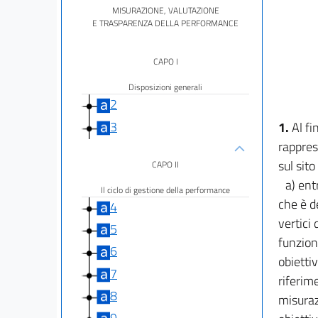
MISURAZIONE, VALUTAZIONE
E TRASPARENZA DELLA PERFORMANCE
CAPO I
Disposizioni generali
2
3
1.
Al fi
rappres
sul sito
CAPO II
a) ent
Il ciclo di gestione della performance
che è d
4
vertici
5
funzione
6
obiettiv
7
riferime
8
misuraz
9