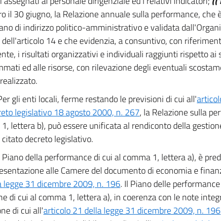
i assegnati al personale dirigenziale ed i relativi indicatori;
((
ro il 30 giugno, la Relazione annuale sulla performance, che 
gano di indirizzo politico-amministrativo e validata dall'Orga
i dell'articolo 14 e che evidenzia, a consuntivo, con riferimen
te, i risultati organizzativi e individuali raggiunti rispetto ai s
mati ed alle risorse, con rilevazione degli eventuali scostament
realizzato.
Per gli enti locali, ferme restando le previsioni di cui all'
artico
reto legislativo 18 agosto 2000, n. 267
, la Relazione sulla pe
, lettera b), può essere unificata al rendiconto della gestione 
citato decreto legislativo.
l Piano della performance di cui al comma 1, lettera a), è pre
resentazione alle Camere del documento di economia e finanza,
a legge 31 dicembre 2009, n. 196
. Il Piano delle performance
ne di cui al comma 1, lettera a), in coerenza con le note integr
ne di cui all'
articolo 21 della legge 31 dicembre 2009, n. 196