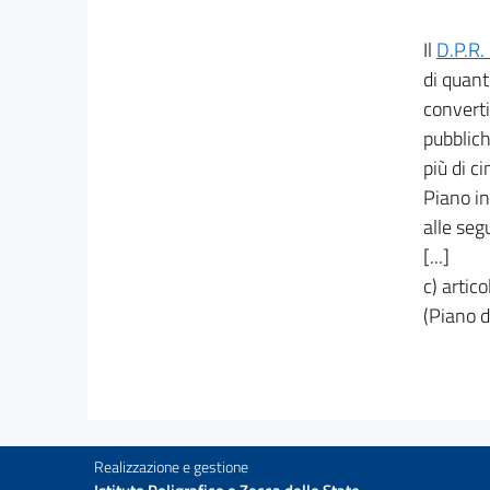
TITOLO IV
Il
D.P.R.
NUOVE NORME GENERALI
di quant
SULL'ORDINAMENTO DEL LAVORO ALLE
converti
DIPENDENZE
DELLE AMMINISTRAZIONI PUBBLICHE
pubbliche
più di c
CAPO I
Piano in
alle seg
Principi generali
[...]
32
c) artic
33
(Piano d
34
35
36
CAPO II
Realizzazione e gestione