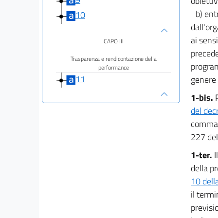
obiettiv
b) ent
10
dall'or
ai sens
CAPO III
preceden
Trasparenza e rendicontazione della
program
performance
11
genere 
1-bis.
CAPO IV
del dec
comma 1
Soggetti del processo di misurazione e
valutazione
227 del 
della
performance
1-ter.
I
12
della p
13
10 dell
14
il termi
14 bis
previsio