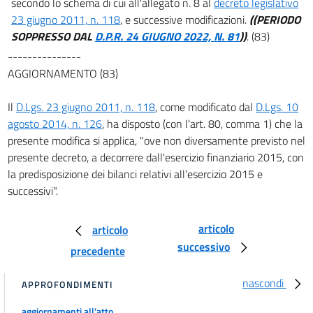
secondo lo schema di cui all'allegato n. 8 al
decreto legislativo
Forme associative
30
23 giugno 2011, n. 118
, e successive modificazioni.
((PERIODO
SOPPRESSO DAL
D.P.R. 24 GIUGNO 2022, N. 81
))
. (83)
31
---------------
32
AGGIORNAMENTO (83)
33
34
Il
D.Lgs. 23 giugno 2011, n. 118
, come modificato dal
D.Lgs. 10
agosto 2014, n. 126
, ha disposto (con l'art. 80, comma 1) che la
35
presente modifica si applica, "ove non diversamente previsto nel
TITOLO III
presente decreto, a decorrere dall'esercizio finanziario 2015, con
ORGANI
la predisposizione dei bilanci relativi all'esercizio 2015 e
CAPO I
successivi".
Organi di governo del comune e
della
provincia
articolo
articolo
successivo
precedente
36
37
nascondi
APPROFONDIMENTI
38
aggiornamenti all'atto