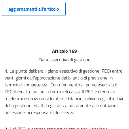
10
aggiornamenti all'articolo
11
12
TITOLO II
SOGGETTI
CAPO I
Articolo 169
Comune
13
(Piano esecutivo di gestione)
14
1.
La giunta delibera il piano esecutivo di gestione (PEG) entro
15
venti giorni dall'approvazione del bilancio di previsione, in
termini di competenza . Con riferimento al primo esercizio il
16
PEG è redatto anche in termini di cassa. Il PEG è riferito ai
17
medesimi esercizi considerati nel bilancio, individua gli obiettivi
18
della gestione ed affida gli stessi, unitamente alle dotazioni
CAPO II
necessarie, ai responsabili dei servizi.
Provincia
2.
Nel PEG le entrate sono articolate in titoli, tipologie,