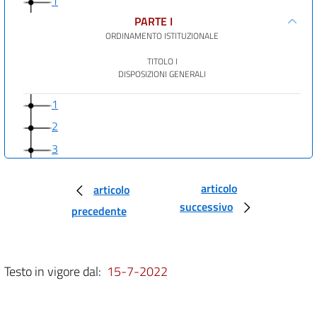
1
PARTE I
ORDINAMENTO ISTITUZIONALE
TITOLO I
DISPOSIZIONI GENERALI
1
2
3
4
articolo
articolo
5
successivo
precedente
6
7
7 bis
Testo in vigore dal:
15-7-2022
8
9