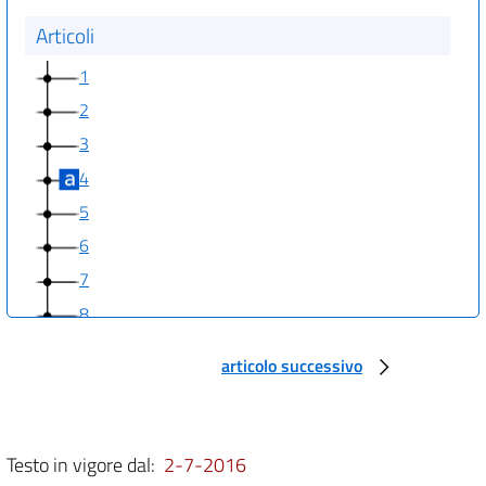
Articoli
1
2
3
4
5
6
7
8
articolo successivo
Testo in vigore dal:
2-7-2016