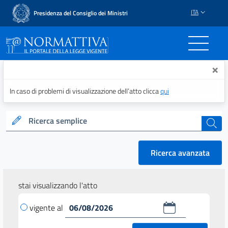
ITA
Presidenza del Consiglio dei Ministri
Normattiva - Il portale del
×
In caso di problemi di visualizzazione dell’atto clicca
qui
Ricerca semplice
cerca
Ricerca avanzata
stai visualizzando l'atto
vigente al