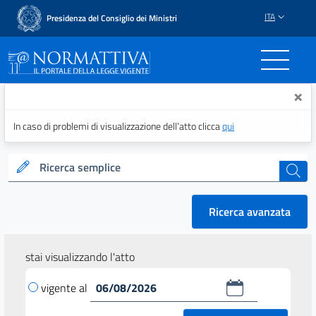
ITA
Presidenza del Consiglio dei Ministri
Normattiva - Il portale del
×
In caso di problemi di visualizzazione dell’atto clicca
qui
Ricerca semplice
cerca
Ricerca avanzata
stai visualizzando l'atto
vigente al