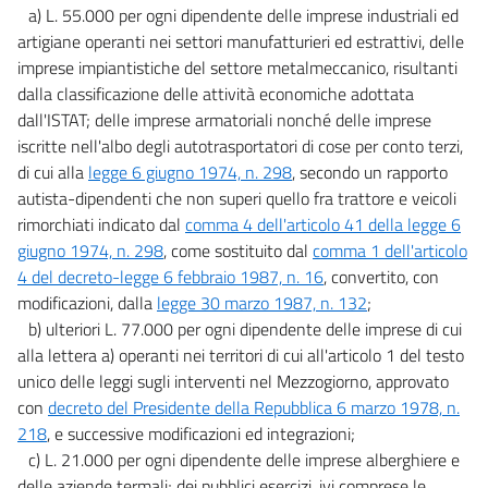
a) L. 55.000 per ogni dipendente delle imprese industriali ed
artigiane operanti nei settori manufatturieri ed estrattivi, delle
imprese impiantistiche del settore metalmeccanico, risultanti
dalla classificazione delle attività economiche adottata
dall'ISTAT; delle imprese armatoriali nonché delle imprese
iscritte nell'albo degli autotrasportatori di cose per conto terzi,
di cui alla
legge 6 giugno 1974, n. 298
, secondo un rapporto
autista-dipendenti che non superi quello fra trattore e veicoli
rimorchiati indicato dal
comma 4 dell'articolo 41 della legge 6
giugno 1974, n. 298
, come sostituito dal
comma 1 dell'articolo
4 del decreto-legge 6 febbraio 1987, n. 16
, convertito, con
modificazioni, dalla
legge 30 marzo 1987, n. 132
;
b) ulteriori L. 77.000 per ogni dipendente delle imprese di cui
alla lettera a) operanti nei territori di cui all'articolo 1 del testo
unico delle leggi sugli interventi nel Mezzogiorno, approvato
con
decreto del Presidente della Repubblica 6 marzo 1978, n.
218
, e successive modificazioni ed integrazioni;
c) L. 21.000 per ogni dipendente delle imprese alberghiere e
delle aziende termali; dei pubblici esercizi, ivi comprese le