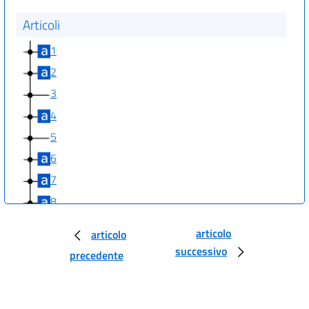
Articoli
1
2
3
4
5
6
7
8
9
articolo
articolo
10
successivo
precedente