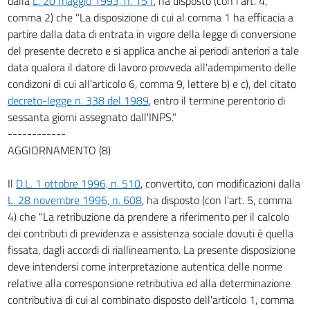
dalla
L. 20 maggio 1993, n. 151
, ha disposto (con l'art. 4,
comma 2) che "La disposizione di cui al comma 1 ha efficacia a
partire dalla data di entrata in vigore della legge di conversione
del presente decreto e si applica anche ai periodi anteriori a tale
data qualora il datore di lavoro provveda all'adempimento delle
condizoni di cui all'articolo 6, comma 9, lettere b) e c), del citato
decreto-legge n. 338 del 1989
, entro il termine perentorio di
sessanta giorni assegnato dall'INPS."
------------
AGGIORNAMENTO (8)
Il
D.L. 1 ottobre 1996, n. 510
, convertito, con modificazioni dalla
L. 28 novembre 1996, n. 608
, ha disposto (con l'art. 5, comma
4) che "La retribuzione da prendere a riferimento per il calcolo
dei contributi di previdenza e assistenza sociale dovuti è quella
fissata, dagli accordi di riallineamento. La presente disposizione
deve intendersi come interpretazione autentica delle norme
relative alla corresponsione retributiva ed alla determinazione
contributiva di cui al combinato disposto dell'articolo 1, comma