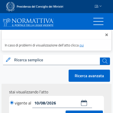
ITA
Presidenza del Consiglio dei Ministri
Normattiva - Il portale del
×
In caso di problemi di visualizzazione dell’atto clicca
qui
Ricerca semplice
cerca
Ricerca avanzata
stai visualizzando l'atto
vigente al