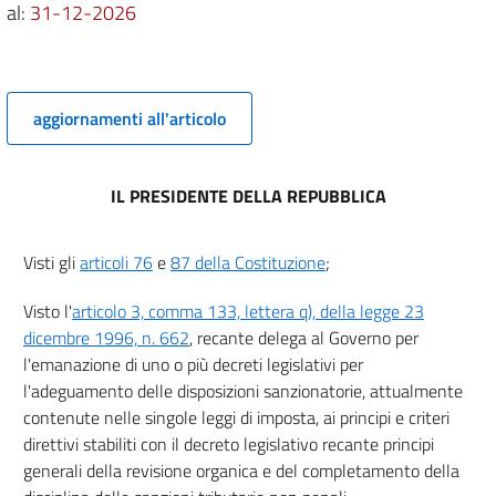
al:
31-12-2026
6
7
Titolo I
aggiornamenti all'articolo
SANZIONI IN MATERIA DI IMPOSTE DIRETTE
E DI IMPOSTA SUL
VALORE AGGIUNTO
Capo III
IL PRESIDENTE DELLA REPUBBLICA
Disposizioni comuni alle imposte dirette
e
all'imposta sul valore aggiunto
Visti gli
articoli 76
e
87 della Costituzione
;
8
9
Visto l'
articolo 3, comma 133, lettera q), della legge 23
10
dicembre 1996, n. 662
, recante delega al Governo per
l'emanazione di uno o più decreti legislativi per
11
l'adeguamento delle disposizioni sanzionatorie, attualmente
12
contenute nelle singole leggi di imposta, ai principi e criteri
Titolo II
direttivi stabiliti con il decreto legislativo recante principi
SANZIONI IN MATERIA DI RISCOSSIONE
generali della revisione organica e del completamento della
13