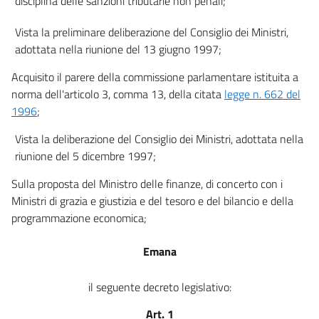
disciplina delle sanzioni tributarie non penali;
14
Vista la preliminare deliberazione del Consiglio dei Ministri,
15
adottata nella riunione del 13 giugno 1997;
Titolo III
DISPOSIZIONI COMUNI
Acquisito il parere della commissione parlamentare istituita a
16
norma dell'articolo 3, comma 13, della citata
legge n. 662 del
1996
;
17
Vista la deliberazione del Consiglio dei Ministri, adottata nella
riunione del 5 dicembre 1997;
Sulla proposta del Ministro delle finanze, di concerto con i
Ministri di grazia e giustizia e del tesoro e del bilancio e della
programmazione economica;
Emana
il seguente decreto legislativo:
Art. 1