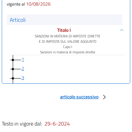
10/08/2026
vigente al
Articoli
Titolo I
SANZIONI IN MATERIA DI IMPOSTE DIRETTE
E DI IMPOSTA SUL VALORE AGGIUNTO
Capo I
Sanzioni in materia di imposte dirette
1
2
3
4
Titolo I
articolo successivo
SANZIONI IN MATERIA DI IMPOSTE DIRETTE E DI IMPOSTA SUL
VALORE AGGIUNTO
Capo II
Sanzioni in materia di imposta sul valore
Testo in vigore dal:
29-6-2024
aggiunto
5