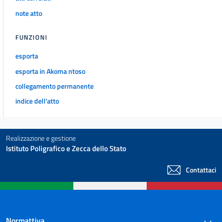
note atto
FUNZIONI
esporta
esporta in Akoma ntoso
collegamento permanente
indice dell'atto
Realizzazione e gestione
Istituto Poligrafico e Zecca dello Stato
Contattaci
Normattiva