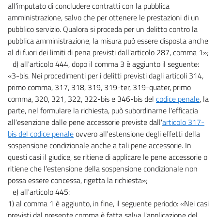
all'imputato di concludere contratti con la pubblica
amministrazione, salvo che per ottenere le prestazioni di un
pubblico servizio. Qualora si proceda per un delitto contro la
pubblica amministrazione, la misura può essere disposta anche
al di fuori dei limiti di pena previsti dall'articolo 287, comma 1»;
d) all'articolo 444, dopo il comma 3 è aggiunto il seguente:
«3-bis. Nei procedimenti per i delitti previsti dagli articoli 314,
primo comma, 317, 318, 319, 319-ter, 319-quater, primo
comma, 320, 321, 322, 322-bis e 346-bis del
codice penale
, la
parte, nel formulare la richiesta, può subordinarne l'efficacia
all'esenzione dalle pene accessorie previste dall'
articolo 317-
bis del codice penale
ovvero all'estensione degli effetti della
sospensione condizionale anche a tali pene accessorie. In
questi casi il giudice, se ritiene di applicare le pene accessorie o
ritiene che l'estensione della sospensione condizionale non
possa essere concessa, rigetta la richiesta»;
e) all'articolo 445:
1) al comma 1 è aggiunto, in fine, il seguente periodo: «Nei casi
previsti dal presente comma è fatta salva l'applicazione del