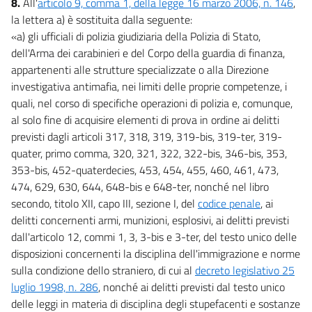
8.
All'
articolo 9, comma 1, della legge 16 marzo 2006, n. 146
,
la lettera a) è sostituita dalla seguente:
«a) gli ufficiali di polizia giudiziaria della Polizia di Stato,
dell'Arma dei carabinieri e del Corpo della guardia di finanza,
appartenenti alle strutture specializzate o alla Direzione
investigativa antimafia, nei limiti delle proprie competenze, i
quali, nel corso di specifiche operazioni di polizia e, comunque,
al solo fine di acquisire elementi di prova in ordine ai delitti
previsti dagli articoli 317, 318, 319, 319-bis, 319-ter, 319-
quater, primo comma, 320, 321, 322, 322-bis, 346-bis, 353,
353-bis, 452-quaterdecies, 453, 454, 455, 460, 461, 473,
474, 629, 630, 644, 648-bis e 648-ter, nonché nel libro
secondo, titolo XII, capo III, sezione I, del
codice penale
, ai
delitti concernenti armi, munizioni, esplosivi, ai delitti previsti
dall'articolo 12, commi 1, 3, 3-bis e 3-ter, del testo unico delle
disposizioni concernenti la disciplina dell'immigrazione e norme
sulla condizione dello straniero, di cui al
decreto legislativo 25
luglio 1998, n. 286
, nonché ai delitti previsti dal testo unico
delle leggi in materia di disciplina degli stupefacenti e sostanze