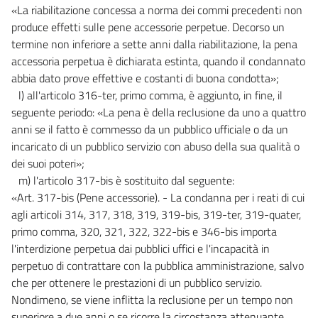
«La riabilitazione concessa a norma dei commi precedenti non
produce effetti sulle pene accessorie perpetue. Decorso un
termine non inferiore a sette anni dalla riabilitazione, la pena
accessoria perpetua è dichiarata estinta, quando il condannato
abbia dato prove effettive e costanti di buona condotta»;
l) all'articolo 316-ter, primo comma, è aggiunto, in fine, il
seguente periodo: «La pena è della reclusione da uno a quattro
anni se il fatto è commesso da un pubblico ufficiale o da un
incaricato di un pubblico servizio con abuso della sua qualità o
dei suoi poteri»;
m) l'articolo 317-bis è sostituito dal seguente:
«Art. 317-bis (Pene accessorie). - La condanna per i reati di cui
agli articoli 314, 317, 318, 319, 319-bis, 319-ter, 319-quater,
primo comma, 320, 321, 322, 322-bis e 346-bis importa
l'interdizione perpetua dai pubblici uffici e l'incapacità in
perpetuo di contrattare con la pubblica amministrazione, salvo
che per ottenere le prestazioni di un pubblico servizio.
Nondimeno, se viene inflitta la reclusione per un tempo non
superiore a due anni o se ricorre la circostanza attenuante