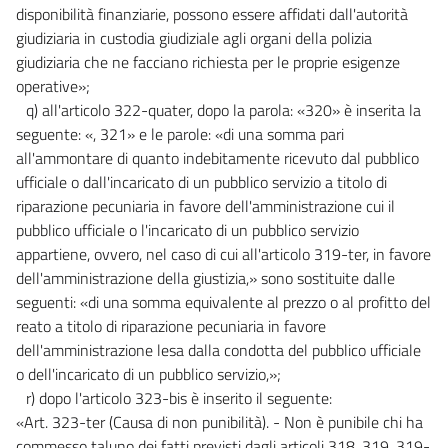
disponibilità finanziarie, possono essere affidati dall'autorità
giudiziaria in custodia giudiziale agli organi della polizia
giudiziaria che ne facciano richiesta per le proprie esigenze
operative»;
q) all'articolo 322-quater, dopo la parola: «320» è inserita la
seguente: «, 321» e le parole: «di una somma pari
all'ammontare di quanto indebitamente ricevuto dal pubblico
ufficiale o dall'incaricato di un pubblico servizio a titolo di
riparazione pecuniaria in favore dell'amministrazione cui il
pubblico ufficiale o l'incaricato di un pubblico servizio
appartiene, ovvero, nel caso di cui all'articolo 319-ter, in favore
dell'amministrazione della giustizia,» sono sostituite dalle
seguenti: «di una somma equivalente al prezzo o al profitto del
reato a titolo di riparazione pecuniaria in favore
dell'amministrazione lesa dalla condotta del pubblico ufficiale
o dell'incaricato di un pubblico servizio,»;
r) dopo l'articolo 323-bis è inserito il seguente:
«Art. 323-ter (Causa di non punibilità). - Non è punibile chi ha
commesso taluno dei fatti previsti dagli articoli 318, 319, 319-