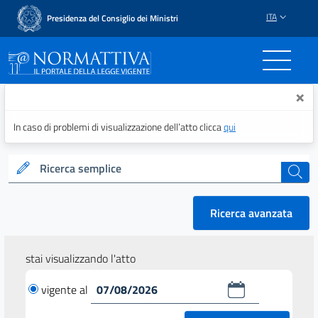
ITA
Presidenza del Consiglio dei Ministri
Normattiva - Il portale del
×
In caso di problemi di visualizzazione dell’atto clicca
qui
Ricerca semplice
cerca
Ricerca avanzata
stai visualizzando l'atto
vigente al