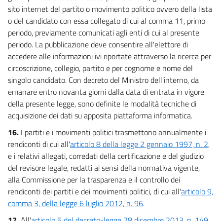
sito internet del partito o movimento politico ovvero della lista
o del candidato con essa collegato di cui al comma 11, primo
periodo, previamente comunicati agli enti di cui al presente
periodo. La pubblicazione deve consentire all'elettore di
accedere alle informazioni ivi riportate attraverso la ricerca per
circoscrizione, collegio, partito e per cognome e nome del
singolo candidato. Con decreto del Ministro dell'interno, da
emanare entro novanta giorni dalla data di entrata in vigore
della presente legge, sono definite le modalità tecniche di
acquisizione dei dati su apposita piattaforma informatica.
16.
I partiti e i movimenti politici trasmettono annualmente i
rendiconti di cui all'
articolo 8 della legge 2 gennaio 1997, n. 2
,
e i relativi allegati, corredati della certificazione e del giudizio
del revisore legale, redatti ai sensi della normativa vigente,
alla Commissione per la trasparenza e il controllo dei
rendiconti dei partiti e dei movimenti politici, di cui all'
articolo 9,
comma 3, della legge 6 luglio 2012, n. 96
.
17.
All'
articolo 5 del decreto-legge 28 dicembre 2013, n. 149
,