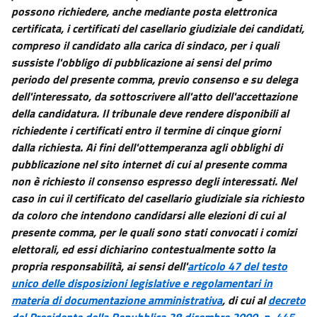
possono richiedere, anche mediante posta elettronica
certificata, i certificati del casellario giudiziale dei candidati,
compreso il candidato alla carica di sindaco, per i quali
sussiste l'obbligo di pubblicazione ai sensi del primo
periodo del presente comma, previo consenso e su delega
dell'interessato, da sottoscrivere all'atto dell'accettazione
della candidatura. Il tribunale deve rendere disponibili al
richiedente i certificati entro il termine di cinque giorni
dalla richiesta. Ai fini dell'ottemperanza agli obblighi di
pubblicazione nel sito internet di cui al presente comma
non è richiesto il consenso espresso degli interessati. Nel
caso in cui il certificato del casellario giudiziale sia richiesto
da coloro che intendono candidarsi alle elezioni di cui al
presente comma, per le quali sono stati convocati i comizi
elettorali, ed essi dichiarino contestualmente sotto la
propria responsabilità, ai sensi dell'
articolo 47 del testo
unico delle disposizioni legislative e regolamentari in
materia di documentazione amministrativa
, di cui al
decreto
del Presidente della Repubblica 28 dicembre 2000, n. 445
,