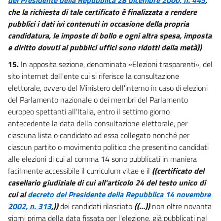
che la richiesta di tale certificato è finalizzata a rendere
pubblici i dati ivi contenuti in occasione della propria
candidatura, le imposte di bollo e ogni altra spesa, imposta
e diritto dovuti ai pubblici uffici sono ridotti della metà))
15.
In apposita sezione, denominata «Elezioni trasparenti», del
sito internet dell'ente cui si riferisce la consultazione
elettorale, ovvero del Ministero dell'interno in caso di elezioni
del Parlamento nazionale o dei membri del Parlamento
europeo spettanti all'Italia, entro il settimo giorno
antecedente la data della consultazione elettorale, per
ciascuna lista o candidato ad essa collegato nonché per
ciascun partito o movimento politico che presentino candidati
alle elezioni di cui al comma 14 sono pubblicati in maniera
facilmente accessibile il curriculum vitae e il
((certificato del
casellario giudiziale di cui all'articolo 24 del testo unico di
cui al
decreto del Presidente della Repubblica 14 novembre
2002, n. 313
,))
dei candidati rilasciato
((...))
non oltre novanta
giorni prima della data fissata per l'elezione, già pubblicati nel