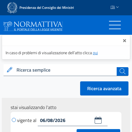
ITA
Presidenza del Consiglio dei Ministri
Normattiva - Il portale del
×
In caso di problemi di visualizzazione dell’atto clicca
qui
Ricerca semplice
cerca
Ricerca avanzata
stai visualizzando l'atto
vigente al