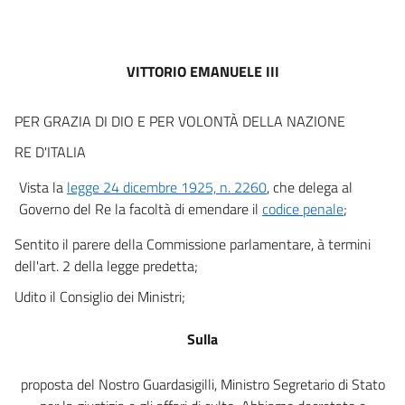
art. 4
art. 5
art. 6
VITTORIO EMANUELE III
art. 7
art. 8
PER GRAZIA DI DIO E PER VOLONTÀ DELLA NAZIONE
art. 9
RE D'ITALIA
art. 10
Vista la
legge 24 dicembre 1925, n. 2260
, che delega al
art. 11
Governo del Re la facoltà di emendare il
codice penale
;
art. 12
Sentito il parere della Commissione parlamentare, à termini
art. 13
dell'art. 2 della legge predetta;
art. 14
Udito il Consiglio dei Ministri;
art. 15
Sulla
art. 16
TITOLO SECONDO
proposta del Nostro Guardasigilli, Ministro Segretario di Stato
DELLE PENE