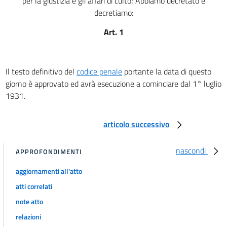
per la giustizia e gli affari di culto; Abbiamo decretato e
CAPO I
Delle specie di pene, in generale
decretiamo:
art. 17
Art. 1
art. 18
art. 19
art. 20
Il testo definitivo del
codice penale
portante la data di questo
giorno è approvato ed avrà esecuzione a cominciare dal 1° luglio
art. 20 bis
1931.
CAPO II
Delle pene principali, in particolare
art. 21
articolo successivo
art. 22
nascondi
APPROFONDIMENTI
art. 23
art. 24
aggiornamenti all'atto
art. 25
atti correlati
art. 26
note atto
relazioni
art. 27