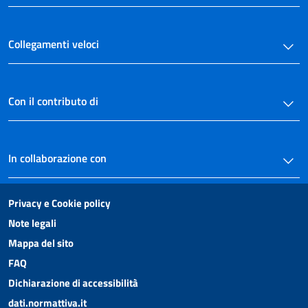
art. 36
art. 37
Collegamenti veloci
art. 38
TITOLO TERZO
DEL REATO
Con il contributo di
CAPO I
Del reato consumato e tentato
art. 39
art. 40
In collaborazione con
art. 41
art. 42
Privacy e Cookie policy
art. 43
Note legali
art. 44
Mappa del sito
art. 45
FAQ
art. 46
Dichiarazione di accessibilità
art. 47
dati.normattiva.it