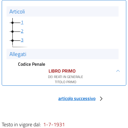
Articoli
1
2
3
Allegati
Codice Penale
LIBRO PRIMO
DEI REATI IN GENERALE
TITOLO PRIMO
DELLA LEGGE PENALE
art. 1
articolo successivo
art. 2
art. 3
art. 3 bis
Testo in vigore dal:
1-7-1931