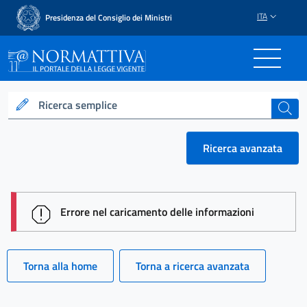
ITA
Presidenza del Consiglio dei Ministri
Normattiva - Il portale del
Ricerca semplice
cerca
Ricerca avanzata
session id: _9ThB7B2OOgQh7PXq9qs4RpB9zyMMN
Errore nel caricamento delle informazioni
Torna alla home
Torna a ricerca avanzata